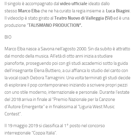
Il singolo è accompagnato dal
video ufficiale
ideato dallo
stesso
Marco Elba
che ne ha curato la regia insieme a
Luca Biagini
.
Il videoclip è stato girato al
Teatro Nuovo di Valleggia (SV)
ed è una
produzione “
TALISMANO PRODUCTION”.
BIO
Marco Elba nasce a Savona nell’agosto 2000. Sin da subito è attratto
dal mondo della musica. All’età di otto anni inizia a studiare
pianoforte, proseguendo poi con gli studi accademici sotto la guida
dell’insegnante Elena Buttiero, a cui affianca lo studio del canto con
la vocal coach Debora Tamagnini. Una volta terminati gli studi decide
di esplorare il pop contemporaneo iniziando a scrivere propri pezzi
con uno stile moderno, internazionale e personale. Durante l’estate
del 2018 arriva in finale al “Premio Nazionale per la Canzone
d’Autore Emergente” e in finalissima al “Liguria West Music
Contest”.
Il 19 maggio 2019 si classifica al 1° posto nel concorso
interregionale “Coppa Italia”.