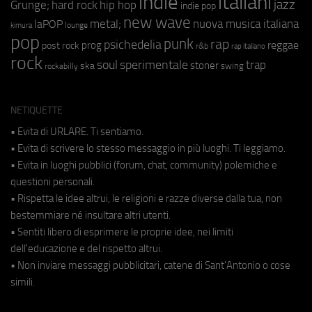
indie
italiani
jazz
hip hop
Grunge;
hard rock
indie pop
new wave
metal;
nuova musica italiana
laPOP
lounge
kimura
pop
punk
rap
psichedelia
reggae
prog
post rock
r&b
rap italiano
rock
soul
sperimentale
trap
stoner
ska
swing
rockabilly
NETIQUETTE
• Evita di URLARE. Ti sentiamo.
• Evita di scrivere lo stesso messaggio in più luoghi. Ti leggiamo.
• Evita in luoghi pubblici (forum, chat, community) polemiche e
questioni personali.
• Rispetta le idee altrui, le religioni e razze diverse dalla tua, non
bestemmiare né insultare altri utenti.
• Sentiti libero di esprimere le proprie idee, nei limiti
dell'educazione e del rispetto altrui.
• Non inviare messaggi pubblicitari, catene di Sant'Antonio o cose
simili.