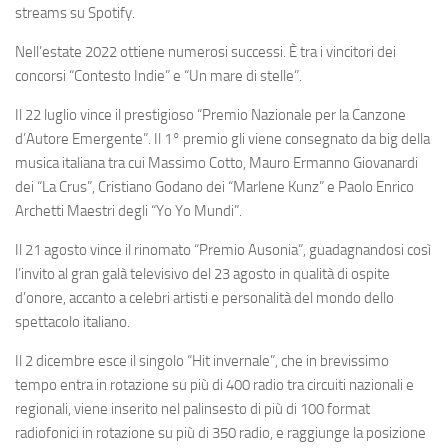
streams su Spotify.
Nell’estate 2022 ottiene numerosi successi. È tra i vincitori dei
concorsi “Contesto Indie” e “Un mare di stelle”.
Il 22 luglio vince il prestigioso “Premio Nazionale per la Canzone
d’Autore Emergente”. Il 1° premio gli viene consegnato da big della
musica italiana tra cui Massimo Cotto, Mauro Ermanno Giovanardi
dei “La Crus”, Cristiano Godano dei “Marlene Kunz” e Paolo Enrico
Archetti Maestri degli “Yo Yo Mundi”.
Il 21 agosto vince il rinomato “Premio Ausonia”, guadagnandosi così
l’invito al gran galà televisivo del 23 agosto in qualità di ospite
d’onore, accanto a celebri artisti e personalità del mondo dello
spettacolo italiano.
Il 2 dicembre esce il singolo “Hit invernale”, che in brevissimo
tempo entra in rotazione su più di 400 radio tra circuiti nazionali e
regionali, viene inserito nel palinsesto di più di 100 format
radiofonici in rotazione su più di 350 radio, e raggiunge la posizione