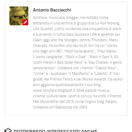
Antonio Bacciocchi
Scrittore, musicista, blogger. Ha militato come
batterista in una ventina di gruppi (tra cui Not Moving,
Link Quartet, Lilith), incidendo una cinquantina di dischi
e suonando in tutta Italia, Europa e USA e aprendo per
Clash, Iggy and the Stooges, Johnny Thunders, Manu
Chao etc. Ha scritto una decina di libri tra cui "Uscito
vivo dagli anni 80", "Mod Generations", "Paul Weller,
L’uomo cangiante", "Rock n Goal", "Rock n Spor"t, Gil
Scott-Heron Il Bob Dylan Nero" e "Ray Charles- Il genio
senza tempo". Collabora con i mensili “Classic Rock”,
"Vinile" e i quotidiani “Il Manifesto” e “Libertà”. E' tra i
giurati del Premio Tenco e del Rockol Awards. Da sedici
anni aggiorna quotidianamente il suo blog
www.tonyface.blogspot.it dove parla di musica,
cinema, culture varie, sport e con cui ha vinto il Premio
Mei Musicletter del 2016 come miglior blog italiano.
Collabora con Radiocoop dal 2003.