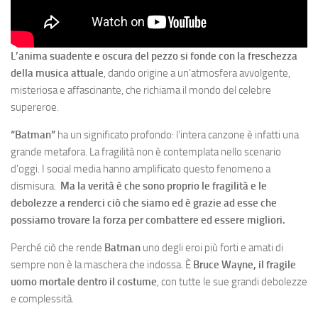
L’anima suadente e oscura del pezzo si fonde con la freschezza
della musica attuale
, dando origine a un’atmosfera avvolgente,
misteriosa e affascinante, che richiama il mondo del celebre
supereroe.
“Batman”
ha un significato profondo: l’intera canzone è infatti una
grande metafora. La fragilità non è contemplata nello scenario
d’oggi. I social media hanno amplificato questo fenomeno a
dismisura.
Ma la verità è che sono proprio le fragilità e le
debolezze a renderci ciò che siamo ed è grazie ad esse che
possiamo trovare la forza per combattere ed essere migliori.
Perché ciò che rende
Batman
uno degli eroi più forti e amati di
sempre non è la maschera che indossa. È
Bruce Wayne, il fragile
uomo mortale dentro il costume
, con tutte le sue grandi debolezze
e complessità.