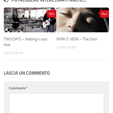
POTREBBERO INTERESSARTI ANCHE...
0
0
TWO DAYS – Waiting 4 your
MIRK O’ VEGA – The Door
love
15/04/2026
26/03/2019
LASCIA UN COMMENTO
Commento
*