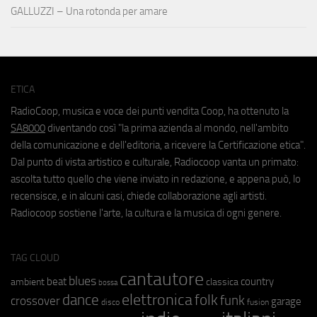
GALLUZZI – Una rotonda per amare
ETICA
RadioCoop, musica e voce dei punti vendita Coop, ha ottenuto la
SA8000
diventando così "la prima azienda al mondo, nell'ambito
della comunicazione e dell'editoria, a ricevere la Certificazione etica".
Dal punto di vista artistico e culturale, Radiocoop vanta un primato:
ascolta tutto quello che viene inviato in redazione, e appena può, lo
recensisce, e in alcuni casi, chiede collaborazione agli artisti.
Radiocoop sostiene l'arte, la cultura e la musica di ogni genere.
TAG CLOUD
cantautore
blues
beat
country
ambient
classica
bossa
elettronica
dance
folk
funk
crossover
garage
fusion
disco