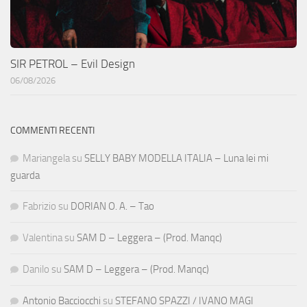
SIR PETROL – Evil Design
06/08/2026
COMMENTI RECENTI
Mariangela
su
SELLY BABY MODELLA ITALIA – Luna lei mi
guarda
Fabrizio
su
DORIAN O. A. – Tao
Valentina
su
SAM D – Leggera – (Prod. Manqc)
Danilo
su
SAM D – Leggera – (Prod. Manqc)
Antonio Bacciocchi
su
STEFANO SPAZZI / IVANO MAGI