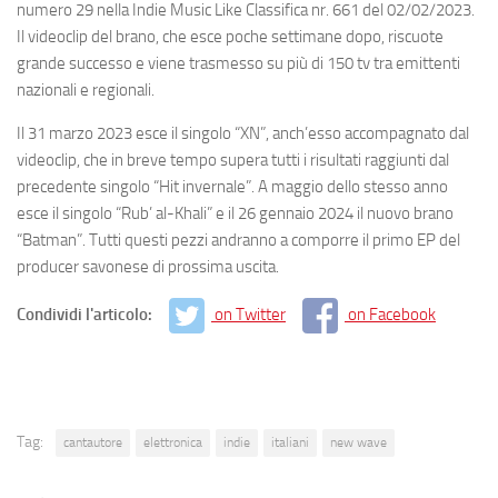
numero 29 nella Indie Music Like Classifica nr. 661 del 02/02/2023.
Il videoclip del brano, che esce poche settimane dopo, riscuote
grande successo e viene trasmesso su più di 150 tv tra emittenti
nazionali e regionali.
Il 31 marzo 2023 esce il singolo “XN”, anch’esso accompagnato dal
videoclip, che in breve tempo supera tutti i risultati raggiunti dal
precedente singolo “Hit invernale”. A maggio dello stesso anno
esce il singolo “Rub’ al-Khali” e il 26 gennaio 2024 il nuovo brano
“Batman”. Tutti questi pezzi andranno a comporre il primo EP del
producer savonese di prossima uscita.
Condividi l'articolo:
on Twitter
on Facebook
Tag:
cantautore
elettronica
indie
italiani
new wave