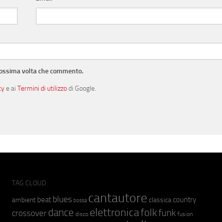
prossima volta che commento.
cy
e ai
Termini di utilizzo
di Google.
TAG CLOUD
cantautore
blues
beat
country
ambient
classica
bossa
elettronica
dance
folk
funk
crossover
fusion
disco