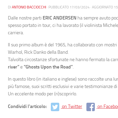
DI
ANTONIO BACCIOCCHI
· PUBBLICATO
17/03/2024
· AGGIORNATO
15
Dalle nostre parti
ERIC ANDERSEN
ha sempre avuto poca 
spesso portato in tour, ci ha lavorato (il violinista Michel
carriera.
Il suo primo album è del 1965, ha collaborato con mostri
Warhol, Rick Danko della Band.
Talvolta circostanze sfortunate ne hanno fermato la carri
river”
e
“Ghosts Upon the Road”
.
In questo libro (in italiano e inglese) sono raccolte una l
più famose, suoi scritti esclusivi e varie testimonianze di
Un eccelente modo per (ri)scoprirlo.
Condividi l'articolo:
on Twitter
on Facebo