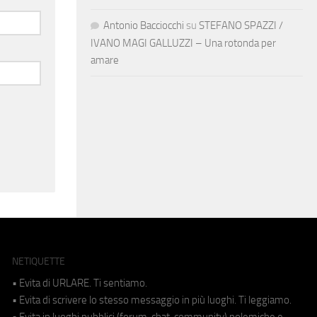
Antonio Bacciocchi
su
STEFANO SPAZZI /
IVANO MAGI GALLUZZI – Una rotonda per
amare
NETIQUETTE
• Evita di URLARE. Ti sentiamo.
• Evita di scrivere lo stesso messaggio in più luoghi. Ti leggiamo.