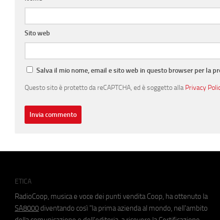
Sito web
Salva il mio nome, email e sito web in questo browser per la 
Questo sito è protetto da reCAPTCHA, ed è soggetto alla
Privacy Poli
ETICA
RadioCoop, musica e voce dei punti vendita Coop, ha ottenuto la
SA8000
diventando così "la prima azienda al mondo, nell'ambito