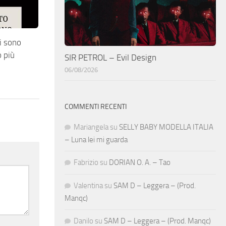
i sono
 più
SIR PETROL – Evil Design
06/08/2026
COMMENTI RECENTI
Mariangela
su
SELLY BABY MODELLA ITALIA
– Luna lei mi guarda
Fabrizio
su
DORIAN O. A. – Tao
Valentina
su
SAM D – Leggera – (Prod.
Manqc)
Danilo
su
SAM D – Leggera – (Prod. Manqc)