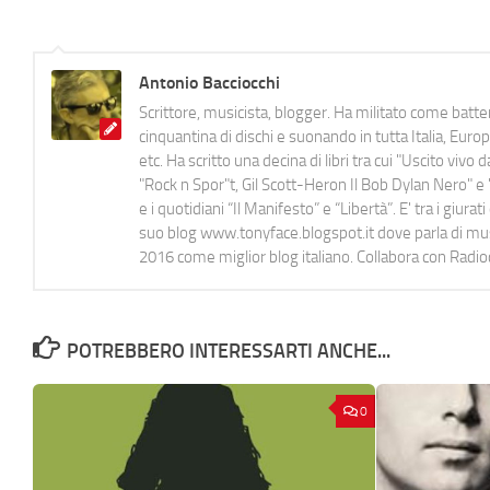
Antonio Bacciocchi
Scrittore, musicista, blogger. Ha militato come batter
cinquantina di dischi e suonando in tutta Italia, E
etc. Ha scritto una decina di libri tra cui "Uscito viv
"Rock n Spor"t, Gil Scott-Heron Il Bob Dylan Nero" e "
e i quotidiani “Il Manifesto” e “Libertà”. E' tra i gi
suo blog www.tonyface.blogspot.it dove parla di music
2016 come miglior blog italiano. Collabora con Radi
POTREBBERO INTERESSARTI ANCHE...
0