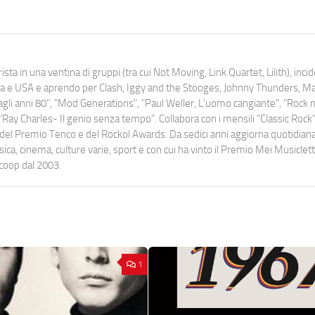
ista in una ventina di gruppi (tra cui Not Moving, Link Quartet, Lilith), inc
uropa e USA e aprendo per Clash, Iggy and the Stooges, Johnny Thunders, 
o dagli anni 80", "Mod Generations", "Paul Weller, L’uomo cangiante", "Rock n
Ray Charles- Il genio senza tempo". Collabora con i mensili “Classic Rock”,
urati del Premio Tenco e del Rockol Awards. Da sedici anni aggiorna quotidia
a, cinema, culture varie, sport e con cui ha vinto il Premio Mei Musiclett
ocoop dal 2003.
1