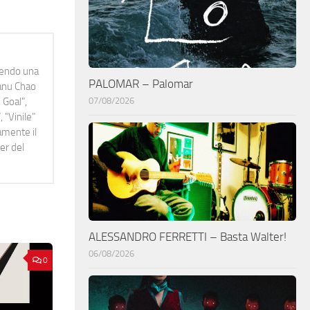
idendo una
PALOMAR – Palomar
Manu Chao
 Goal",
07/08/2026
 "Vinile"
namente il
er del
ALESSANDRO FERRETTI – Basta Walter!
06/08/2026
0