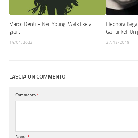
Marco Denti – Neil Young. Walk like a
Eleonora Baga
giant
Garfunkel. Un 
14/01/2022
27/12/2018
LASCIA UN COMMENTO
Commento
*
Nome
*