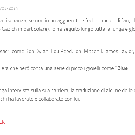
/03/2024
risonanza, se non in un agguerrito e fedele nucleo di fan, c
e Gazich in particolare), lo ha seguito lungo tutta la lunga e gl
 sacri come Bob Dylan, Lou Reed, Joni Mitcehll, James Taylor
era che però conta una serie di piccoli gioielli come
“Blue
unga intervista sulla sua carriera, la traduzione di alcune delle
 chi ha lavorato e collaborato con lui.
ok