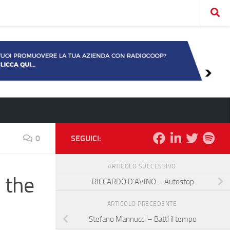
0
SEGUICI:
ARTICOLO SUCCESSIVO
 the
RICCARDO D’AVINO – Autostop
ARTICOLO PRECEDENTE
Stefano Mannucci – Batti il tempo