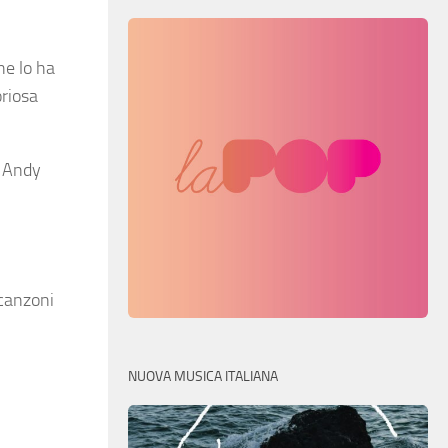
he lo ha
oriosa
, Andy
 canzoni
NUOVA MUSICA ITALIANA