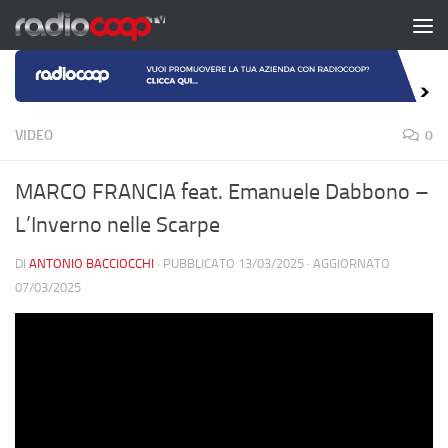
Salta al contenuto
VIDEO
0
MARCO FRANCIA feat. Emanuele Dabbono –
L’Inverno nelle Scarpe
DI
ANTONIO BACCIOCCHI
· PUBBLICATO
13/03/2025
· AGGIORNATO
07/03/2025