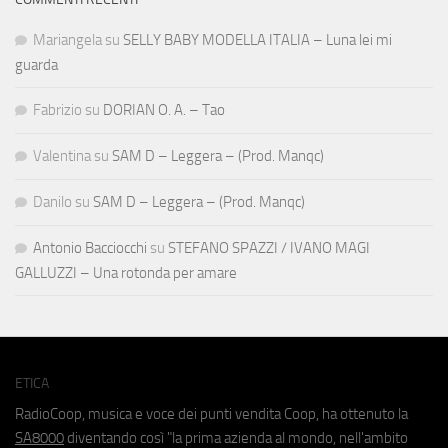
Mariangela
su
SELLY BABY MODELLA ITALIA – Luna lei mi
guarda
Fabrizio
su
DORIAN O. A. – Tao
Valentina
su
SAM D – Leggera – (Prod. Manqc)
Danilo
su
SAM D – Leggera – (Prod. Manqc)
Antonio Bacciocchi
su
STEFANO SPAZZI / IVANO MAGI
GALLUZZI – Una rotonda per amare
ETICA
RadioCoop, musica e voce dei punti vendita Coop, ha ottenuto la
SA8000
diventando così "la prima azienda al mondo, nell'ambito