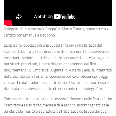
Il singolo “L’Inverno nelle Scarpe” di Marco Francia, brano scritto e
cantato con Emanuele Dabbono.
La canzone, evocativa di una quotidianitá divisa tra la fatica del
lavoro in fabbrica ed il sentirsi parte di una comunità , attraverso le
emozioni, i sentimenti, i desideri e le speranze di una vita migliore
per sè ed i propri cari, è parte della colonna sonora del film
documentario “ L’ Ombra del Gigante” di Alberto Bellavia, incentrato
delle vicende della Ferrania, fabbrica di pellicole fotosensibili, oggi
chiusa, che dal produrre supporti per moltissimi film di successo è
diventata essa stessa oggetto di un racconto cinematografico.
Come racconto in musica risulta essere “L’Inverno nelle Scarpe”, che
l’ascoltatore riuscirà facilmente a fare proprio, accompagnato dalle
parole, dalla musica e soprattuto dall’ abbraccio delle voci dei due