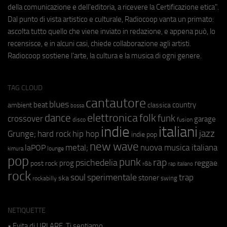
della comunicazione e dell'editoria, a ricevere la Certificazione etica".
Dal punto di vista artistico e culturale, Radiocoop vanta un primato:
ascolta tutto quello che viene inviato in redazione, e appena può, lo
recensisce, e in alcuni casi, chiede collaborazione agli artisti.
Radiocoop sostiene l'arte, la cultura e la musica di ogni genere.
TAG CLOUD
cantautore
blues
beat
country
ambient
classica
bossa
elettronica
dance
folk
funk
crossover
garage
fusion
disco
indie
italiani
jazz
hip hop
Grunge;
hard rock
indie pop
new wave
metal;
nuova musica italiana
laPOP
lounge
kimura
pop
punk
rap
psichedelia
reggae
prog
post rock
r&b
rap italiano
rock
soul
sperimentale
trap
stoner
ska
swing
rockabilly
NETIQUETTE
• Evita di URLARE. Ti sentiamo.