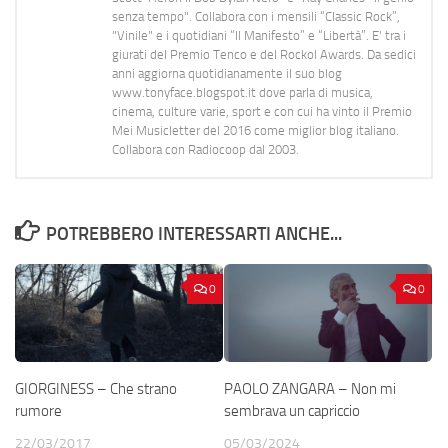
senza tempo". Collabora con i mensili “Classic Rock”,
"Vinile" e i quotidiani “Il Manifesto” e “Libertà”. E' tra i
giurati del Premio Tenco e del Rockol Awards. Da sedici
anni aggiorna quotidianamente il suo blog
www.tonyface.blogspot.it dove parla di musica,
cinema, culture varie, sport e con cui ha vinto il Premio
Mei Musicletter del 2016 come miglior blog italiano.
Collabora con Radiocoop dal 2003.
POTREBBERO INTERESSARTI ANCHE...
0
0
GIORGINESS – Che strano
PAOLO ZANGARA – Non mi
rumore
sembrava un capriccio
22/03/2017
05/03/2024