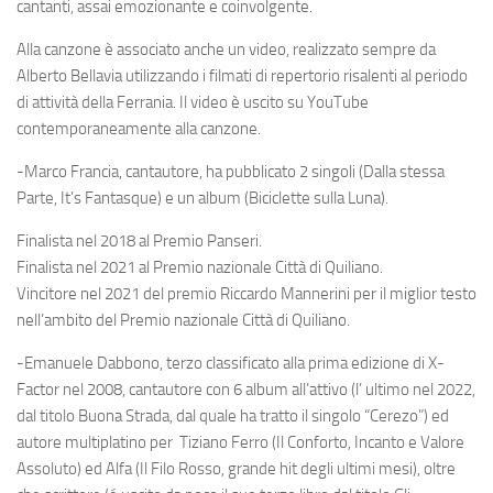
cantanti, assai emozionante e coinvolgente.
Alla canzone è associato anche un video, realizzato sempre da
Alberto Bellavia utilizzando i filmati di repertorio risalenti al periodo
di attività della Ferrania. Il video è uscito su YouTube
contemporaneamente alla canzone.
-Marco Francia, cantautore, ha pubblicato 2 singoli (Dalla stessa
Parte, It’s Fantasque) e un album (Biciclette sulla Luna).
Finalista nel 2018 al Premio Panseri.
Finalista nel 2021 al Premio nazionale Città di Quiliano.
Vincitore nel 2021 del premio Riccardo Mannerini per il miglior testo
nell’ambito del Premio nazionale Città di Quiliano.
-Emanuele Dabbono, terzo classificato alla prima edizione di X-
Factor nel 2008, cantautore con 6 album all’attivo (l’ ultimo nel 2022,
dal titolo Buona Strada, dal quale ha tratto il singolo “Cerezo”) ed
autore multiplatino per Tiziano Ferro (Il Conforto, Incanto e Valore
Assoluto) ed Alfa (Il Filo Rosso, grande hit degli ultimi mesi), oltre