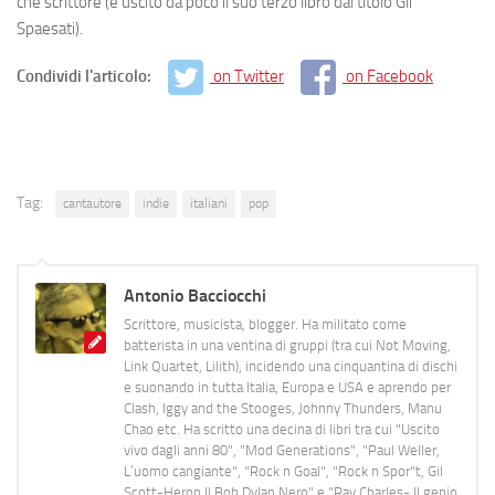
che scrittore (é uscito da poco il suo terzo libro dal titolo Gli
Spaesati).
Condividi l'articolo:
on Twitter
on Facebook
Tag:
cantautore
indie
italiani
pop
Antonio Bacciocchi
Scrittore, musicista, blogger. Ha militato come
batterista in una ventina di gruppi (tra cui Not Moving,
Link Quartet, Lilith), incidendo una cinquantina di dischi
e suonando in tutta Italia, Europa e USA e aprendo per
Clash, Iggy and the Stooges, Johnny Thunders, Manu
Chao etc. Ha scritto una decina di libri tra cui "Uscito
vivo dagli anni 80", "Mod Generations", "Paul Weller,
L’uomo cangiante", "Rock n Goal", "Rock n Spor"t, Gil
Scott-Heron Il Bob Dylan Nero" e "Ray Charles- Il genio