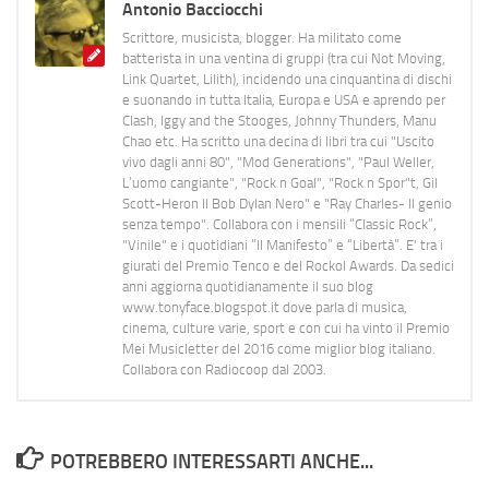
Antonio Bacciocchi
Scrittore, musicista, blogger. Ha militato come
batterista in una ventina di gruppi (tra cui Not Moving,
Link Quartet, Lilith), incidendo una cinquantina di dischi
e suonando in tutta Italia, Europa e USA e aprendo per
Clash, Iggy and the Stooges, Johnny Thunders, Manu
Chao etc. Ha scritto una decina di libri tra cui "Uscito
vivo dagli anni 80", "Mod Generations", "Paul Weller,
L’uomo cangiante", "Rock n Goal", "Rock n Spor"t, Gil
Scott-Heron Il Bob Dylan Nero" e "Ray Charles- Il genio
senza tempo". Collabora con i mensili “Classic Rock”,
"Vinile" e i quotidiani “Il Manifesto” e “Libertà”. E' tra i
giurati del Premio Tenco e del Rockol Awards. Da sedici
anni aggiorna quotidianamente il suo blog
www.tonyface.blogspot.it dove parla di musica,
cinema, culture varie, sport e con cui ha vinto il Premio
Mei Musicletter del 2016 come miglior blog italiano.
Collabora con Radiocoop dal 2003.
POTREBBERO INTERESSARTI ANCHE...