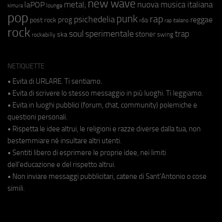
new wave
metal;
nuova musica italiana
laPOP
lounge
kimura
pop
punk
rap
psichedelia
reggae
prog
post rock
r&b
rap italiano
rock
soul
sperimentale
trap
stoner
ska
swing
rockabilly
NETIQUETTE
• Evita di URLARE. Ti sentiamo.
• Evita di scrivere lo stesso messaggio in più luoghi. Ti leggiamo.
• Evita in luoghi pubblici (forum, chat, community) polemiche e
questioni personali.
• Rispetta le idee altrui, le religioni e razze diverse dalla tua, non
bestemmiare né insultare altri utenti.
• Sentiti libero di esprimere le proprie idee, nei limiti
dell'educazione e del rispetto altrui.
• Non inviare messaggi pubblicitari, catene di Sant'Antonio o cose
simili.