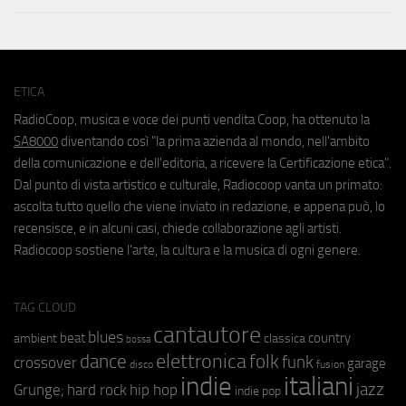
ETICA
RadioCoop, musica e voce dei punti vendita Coop, ha ottenuto la
SA8000
diventando così "la prima azienda al mondo, nell'ambito
della comunicazione e dell'editoria, a ricevere la Certificazione etica".
Dal punto di vista artistico e culturale, Radiocoop vanta un primato:
ascolta tutto quello che viene inviato in redazione, e appena può, lo
recensisce, e in alcuni casi, chiede collaborazione agli artisti.
Radiocoop sostiene l'arte, la cultura e la musica di ogni genere.
TAG CLOUD
cantautore
blues
beat
country
ambient
classica
bossa
elettronica
dance
folk
funk
crossover
garage
fusion
disco
indie
italiani
jazz
hip hop
Grunge;
hard rock
indie pop