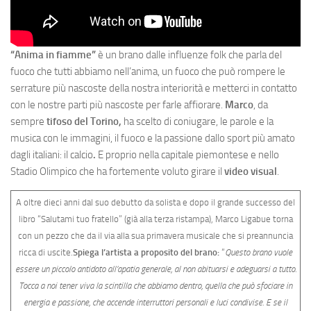
“Anima in fiamme”
è un brano dalle influenze folk che parla del
fuoco che tutti abbiamo nell’anima, un fuoco che può rompere le
serrature più nascoste della nostra interiorità e metterci in contatto
con le nostre parti più nascoste per farle affiorare.
Marco
, da
sempre
tifoso del Torino,
ha scelto di coniugare, le parole e la
musica con le immagini, il fuoco e la passione dallo sport più amato
dagli italiani: il calcio
.
E proprio nella capitale piemontese e nello
Stadio Olimpico che ha fortemente voluto girare il
video visual
.
A oltre dieci anni dal suo debutto da solista e dopo il grande successo del
libro “Salutami tuo fratello” (già alla terza ristampa), Marco Ligabue torna
con un pezzo che da il via alla sua primavera musicale che si preannuncia
ricca di uscite.
Spiega l’artista a proposito del brano:
“
Questo brano vuole
essere un piccolo antidoto all’apatia generale, al non abituarsi e adeguarsi a tutto.
Tocca a noi tener viva la scintilla che abbiamo dentro, quella che può sfociare in
energia e passione, che accende interruttori personali e luci condivise. E se il