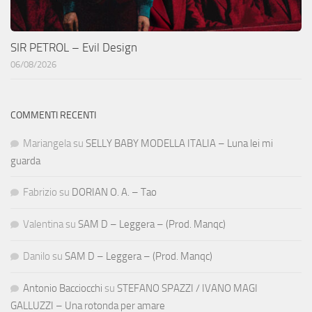
SIR PETROL – Evil Design
06/08/2026
COMMENTI RECENTI
Mariangela
su
SELLY BABY MODELLA ITALIA – Luna lei mi
guarda
Fabrizio
su
DORIAN O. A. – Tao
Valentina
su
SAM D – Leggera – (Prod. Manqc)
Danilo
su
SAM D – Leggera – (Prod. Manqc)
Antonio Bacciocchi
su
STEFANO SPAZZI / IVANO MAGI
GALLUZZI – Una rotonda per amare