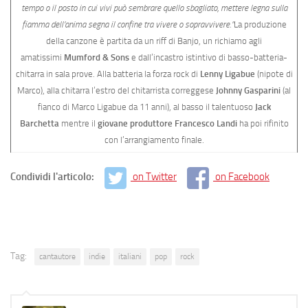
tempo o il posto in cui vivi può sembrare quello sbagliato, mettere legna sulla
fiamma dell’anima segna il confine tra vivere o sopravvivere.”
La produzione
della canzone è partita da un riff di Banjo, un richiamo agli
amatissimi
Mumford &
Sons
e dall’incastro istintivo di basso-batteria-
chitarra in sala prove. Alla batteria la forza rock di
Lenny Ligabue
(nipote di
Marco), alla chitarra l’estro del chitarrista correggese
Johnny Gasparini
(al
fianco di Marco Ligabue da 11 anni), al basso il talentuoso
Jack
Barchetta
mentre il
giovane produttore Francesco Landi
ha poi rifinito
con l’arrangiamento finale.
Condividi l'articolo:
on Twitter
on Facebook
Tag:
cantautore
indie
italiani
pop
rock