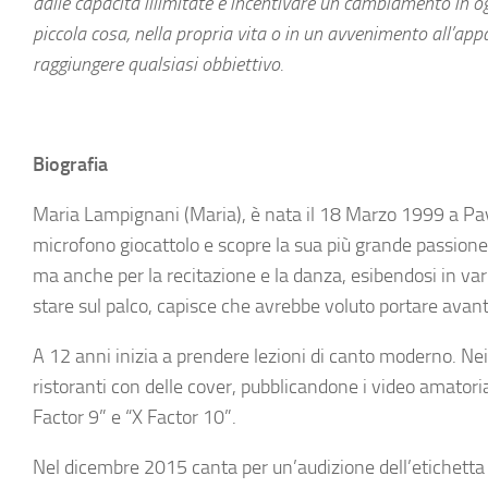
dalle capacità illimitate e incentivare un cambiamento in o
piccola cosa, nella propria vita o in un avvenimento all’ap
raggiungere qualsiasi obbiettivo.
Biografia
Maria Lampignani (Maria), è nata il 18 Marzo 1999 a Pavi
microfono giocattolo e scopre la sua più grande passione: 
ma anche per la recitazione e la danza, esibendosi in var
stare sul palco, capisce che avrebbe voluto portare avant
A 12 anni inizia a prendere lezioni di canto moderno. Nei q
ristoranti con delle cover, pubblicandone i video amatoria
Factor 9” e “X Factor 10”.
Nel dicembre 2015 canta per un’audizione dell’etichetta 