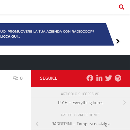
0
SEGUICI:
ARTICOLO SUCCESSIVO
R.Y.F. – Everything burns
ARTICOLO PRECEDENTE
BARBERINI – Tempura nostalgia