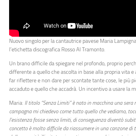
Nuovo singolo per la cantautrice pavese Maria Lampignani
l’etichetta discografica Rosso Al Tramonto.
Un brano difficile da spiegare nel profondo, proprio perch
differente a quello che ascolta in base alla propria vita e
far riflettere e non dare per scontate tante cose, le più p
accaduto e quello che accadrà. Un incentivo a usare la m
Maria:
Il titolo “Senza Limiti” è nato in macchina una sera m
campagna mi chiedevo come tutto quello che vediamo, tocch
l’esistenza fosse senza limiti, di conseguenza diventò subito
concetto è molto difficile da riassumere in una canzone di