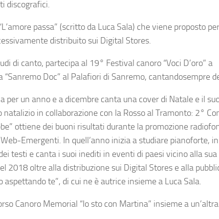
i discografici.
 “L’amore passa” (scritto da Luca Sala) che viene proposto per 
ssivamente distribuito sui Digital Stores.
tudi di canto, partecipa al 19° Festival canoro “Voci D’oro” a
ce a “Sanremo Doc” al Palafiori di Sanremo, cantandosempre de
ia per un anno e a dicembre canta una cover di Natale e il s
tto natalizio in collaborazione con la Rosso al Tramonto: 2° C
be” ottiene dei buoni risultati durante la promozione radiofo
Web-Emergenti. In quell’anno inizia a studiare pianoforte, in
ei testi e canta i suoi inediti in eventi di paesi vicino alla sua 
 2018 oltre alla distribuzione sui Digital Stores e alla pubbl
to aspettando te”, di cui ne è autrice insieme a Luca Sala.
orso Canoro Memorial “Io sto con Martina” insieme a un’altra