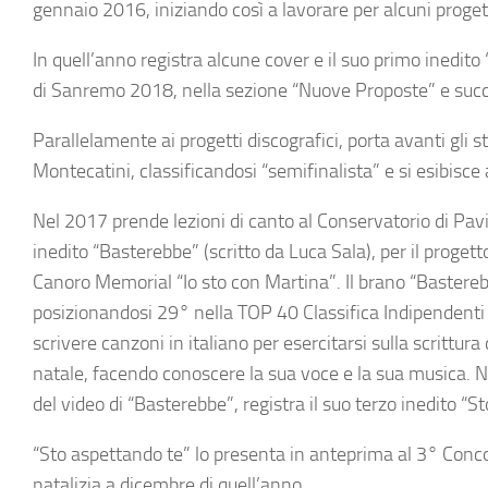
gennaio 2016, iniziando così a lavorare per alcuni progett
In quell’anno registra alcune cover e il suo primo inedito
di Sanremo 2018, nella sezione “Nuove Proposte” e succe
Parallelamente ai progetti discografici, porta avanti gli s
Montecatini, classificandosi “semifinalista” e si esibis
Nel 2017 prende lezioni di canto al Conservatorio di Pav
inedito “Basterebbe” (scritto da Luca Sala), per il proge
Canoro Memorial “Io sto con Martina”. Il brano “Bastereb
posizionandosi 29° nella TOP 40 Classifica Indipendenti 
scrivere canzoni in italiano per esercitarsi sulla scrittura d
natale, facendo conoscere la sua voce e la sua musica. Nel
del video di “Basterebbe”, registra il suo terzo inedito “S
“Sto aspettando te” lo presenta in anteprima al 3° Conc
natalizia a dicembre di quell’anno.