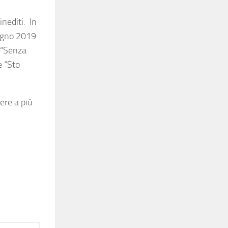
nediti. In
iugno 2019
o “Senza
e “Sto
ere a più