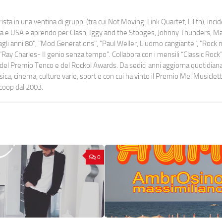
ista in una ventina di gruppi (tra cui Not Moving, Link Quartet, Lilith), inc
uropa e USA e aprendo per Clash, Iggy and the Stooges, Johnny Thunders, 
o dagli anni 80", "Mod Generations", "Paul Weller, L’uomo cangiante", "Rock n
Ray Charles- Il genio senza tempo". Collabora con i mensili “Classic Rock”,
urati del Premio Tenco e del Rockol Awards. Da sedici anni aggiorna quotidia
a, cinema, culture varie, sport e con cui ha vinto il Premio Mei Musiclett
ocoop dal 2003.
0