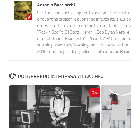
Antonio Bacciocchi
Scrittore, musicista, blogger. Ha militato come batter
cinquantina di dischi e suonando in tutta Italia, E
etc. Ha scritto una decina di libri tra cui "Uscito viv
"Rock n Spor"t, Gil Scott-Heron Il Bob Dylan Nero" e "
e i quotidiani “Il Manifesto” e “Libertà”. E' tra i gi
suo blog www.tonyface.blogspot.it dove parla di music
2016 come miglior blog italiano. Collabora con Radi
POTREBBERO INTERESSARTI ANCHE...
0