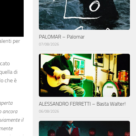
PALOMAR – Palomar
lenti per
07/08/2026
icato
quella di
lo che è
’aperta
ALESSANDRO FERRETTI – Basta Walter!
o ancora
06/08/2026
vviamente il
amente