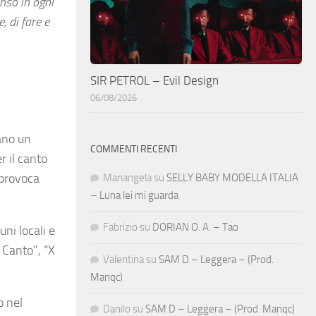
nso in ogni
, di fare e
SIR PETROL – Evil Design
06/08/2026
ano un
COMMENTI RECENTI
r il canto
 provoca
Mariangela
su
SELLY BABY MODELLA ITALIA
– Luna lei mi guarda
Fabrizio
su
DORIAN O. A. – Tao
uni locali e
 Canto”, “X
Valentina
su
SAM D – Leggera – (Prod.
Manqc)
o nel
Danilo
su
SAM D – Leggera – (Prod. Manqc)