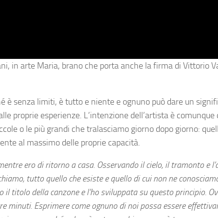
, in arte Maria, brano che porta anche la firma di Vittorio Va
é è senza limiti, è tutto e niente e ognuno può dare un signif
 alle proprie esperienze. L’intenzione dell’artista è comunque 
iccole o le più grandi che tralasciamo giorno dopo giorno: quel
ente al massimo delle proprie capacità.
entre ero di ritorno a casa. Osservando il cielo, il tramonto e l
iamo, tutto quello che esiste e quello di cui non ne conosciam
 il titolo della canzone e l’ho sviluppata su questo principio. O
 tre minuti. Esprimere come ognuno di noi possa essere effettiv