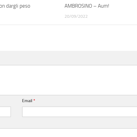
n dargli peso
AMBROSINO – Aum!
20/09/2022
Email
*