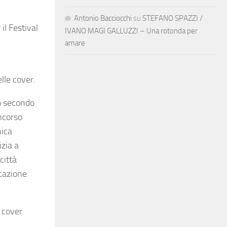
Antonio Bacciocchi
su
STEFANO SPAZZI /
il Festival
IVANO MAGI GALLUZZI – Una rotonda per
amare
lle cover.
uo secondo
oncorso
nica
izia a
città
icazione
 cover