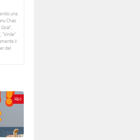
idendo una
Manu Chao
 Goal",
 "Vinile"
namente il
er del
0