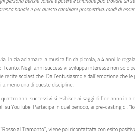
gni persona perché volere è potere e chiunque può trovare un se
parenza banale e per questo cambiare prospettiva, modi di essere
a. Inizia ad amare la musica fin da piccola; a 4 anni le regal
il canto. Negli anni successivi sviluppa interesse non solo pe
ie recite scolastiche. Dall’entusiasmo e dall’emozione che le
i almeno una di queste discipline.
uattro anni successivi si esibisce ai saggi di fine anno in alc
li su YouTube. Partecipa in quel periodo, ai pre-casting di: “Io
“Rosso al Tramonto”; viene poi ricontattata con esito positiv