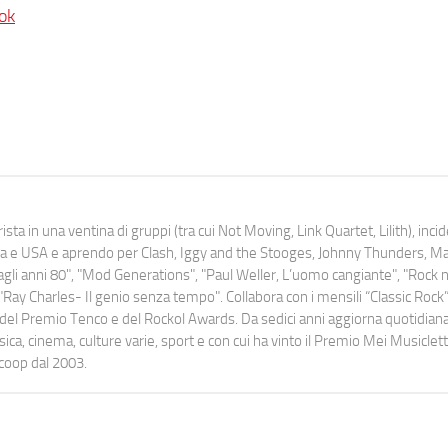
ok
ista in una ventina di gruppi (tra cui Not Moving, Link Quartet, Lilith), inc
uropa e USA e aprendo per Clash, Iggy and the Stooges, Johnny Thunders, 
o dagli anni 80", "Mod Generations", "Paul Weller, L’uomo cangiante", "Rock n
Ray Charles- Il genio senza tempo". Collabora con i mensili “Classic Rock”,
urati del Premio Tenco e del Rockol Awards. Da sedici anni aggiorna quotidia
a, cinema, culture varie, sport e con cui ha vinto il Premio Mei Musiclett
ocoop dal 2003.