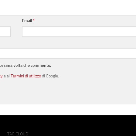
Email
*
prossima volta che commento.
cy
e ai
Termini di utilizzo
di Google.
TAG CLOUD