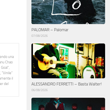
PALOMAR – Palomar
07/08/2026
idendo una
Manu Chao
 Goal",
 "Vinile"
namente il
er del
ALESSANDRO FERRETTI – Basta Walter!
06/08/2026