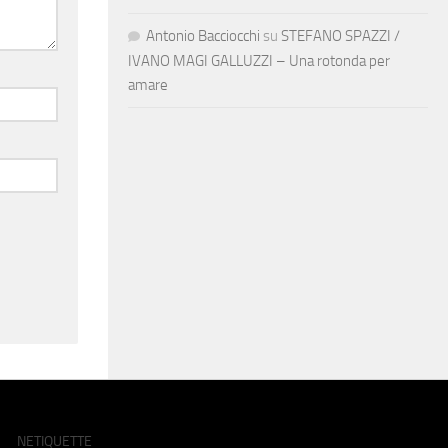
Antonio Bacciocchi
su
STEFANO SPAZZI /
IVANO MAGI GALLUZZI – Una rotonda per
amare
NETIQUETTE