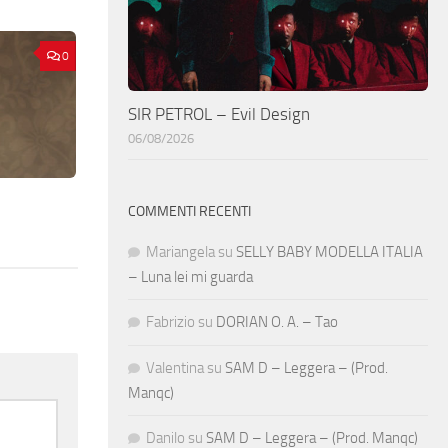
0
SIR PETROL – Evil Design
06/08/2026
COMMENTI RECENTI
Mariangela
su
SELLY BABY MODELLA ITALIA
– Luna lei mi guarda
Fabrizio
su
DORIAN O. A. – Tao
Valentina
su
SAM D – Leggera – (Prod.
Manqc)
Danilo
su
SAM D – Leggera – (Prod. Manqc)