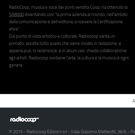
RadioCoop, musica e voce dei punti vendita Coop, ha ottenuto la
SA8000
diventando così "la prima azienda al mondo, nell'ambito
della comunicazione e dell'editoria, a ricevere la Certificazione
etica".
Dal punto di vista artistico e culturale, Radiocoop vanta un
primato: ascolta tutto quello che viene inviato in redazione, e
appena può, lo recensisce, e in alcuni casi, chiede collaborazione
agli artisti. Radiocoop sostiene l'arte, la cultura e la musica di ogni
genere.
A
© 2015 - Radiocoop Edizioni srl - Viale Giacomo Matteotti, 36/b - Fi