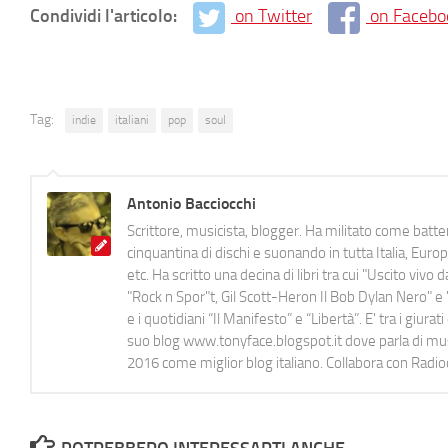
Condividi l'articolo:
on Twitter
on Facebo
Tag:
indie
italiani
pop
soul
Antonio Bacciocchi
Scrittore, musicista, blogger. Ha militato come batter
cinquantina di dischi e suonando in tutta Italia, E
etc. Ha scritto una decina di libri tra cui "Uscito viv
"Rock n Spor"t, Gil Scott-Heron Il Bob Dylan Nero" e "
e i quotidiani “Il Manifesto” e “Libertà”. E' tra i gi
suo blog www.tonyface.blogspot.it dove parla di music
2016 come miglior blog italiano. Collabora con Radi