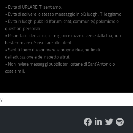
• Evita di URLARE. Ti sentiamo.
• Evita di scrivere lo stesso messaggio in più luoghi. Ti leggiamo.
• Evita in luoghi pubblici (forum, chat, community) polemiche e
questioni personali.
• Rispetta le idee altrui, le religioni e razze diverse dalla tua, non
bestemmiare né insultare altri utenti.
• Sentiti libero di esprimere le proprie idee, nei limiti
dell'educazione e del rispetto altrui.
• Non inviare messaggi pubblicitari, catene di Sant'Antonio o
cose simili.
cy