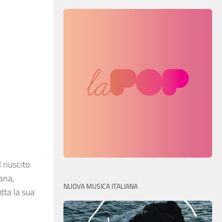
 riuscito
iana,
NUOVA MUSICA ITALIANA
tta la sua