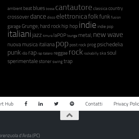
cantautore
blues
beat
country
ambient
classica
bossa
elettronica
dance
folk
funk
crossover
fusion
disco
indie
hip hop
Grunge;
hard rock
garage
indie pop
italiani
new wave
jazz
metal;
laPOP
lounge
kimura
pop
psichedelia
nuova musica italiana
prog
post rock
rock
punk
rap
soul
reggae
ska
r&b
rockabilly
rap italiano
sperimentale
trap
stoner
swing
rt Hub
Contatti
Privacy Poli
orenzuola d'Arda (PC)