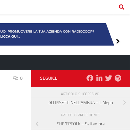
0
SEGUICI:
ARTICOLO SUCCESSIVO
GLI INSETTI NELL’AMBRA – L’Aleph
ARTICOLO PRECEDENTE
SHIVERFOLK – Settembre