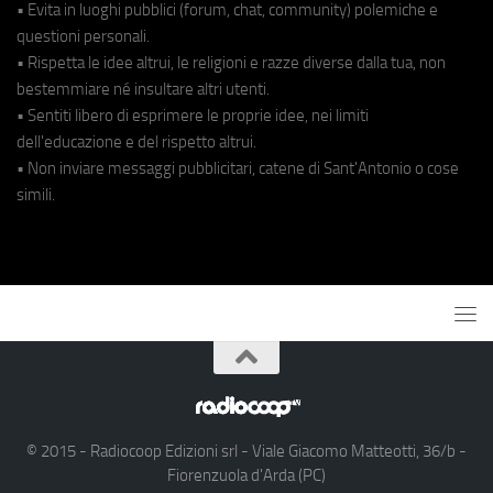
• Evita in luoghi pubblici (forum, chat, community) polemiche e
questioni personali.
• Rispetta le idee altrui, le religioni e razze diverse dalla tua, non
bestemmiare né insultare altri utenti.
• Sentiti libero di esprimere le proprie idee, nei limiti
dell'educazione e del rispetto altrui.
• Non inviare messaggi pubblicitari, catene di Sant'Antonio o cose
simili.
© 2015 - Radiocoop Edizioni srl - Viale Giacomo Matteotti, 36/b -
Fiorenzuola d'Arda (PC)