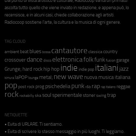
Dal punto di vista artistico e culturale, Radiocoop vanta un primato:
ascolta tutto quello che viene inviato in redazione, e appena può, lo
recensisce, e in alcuni casi, chiede collaborazione agli artisti.
Radiocoop sostiene l'arte, la cultura e la musica di ogni genere.
TAG CLOUD
cantautore
blues
beat
country
ambient
classica
bossa
elettronica
dance
folk
funk
crossover
garage
fusion
disco
indie
italiani
jazz
hip hop
Grunge;
hard rock
indie pop
new wave
metal;
nuova musica italiana
laPOP
lounge
kimura
pop
punk
rap
psichedelia
reggae
prog
post rock
r&b
rap italiano
rock
soul
sperimentale
trap
stoner
ska
swing
rockabilly
NETIQUETTE
• Evita di URLARE. Ti sentiamo.
• Evita di scrivere lo stesso messaggio in più luoghi. Ti leggiamo.