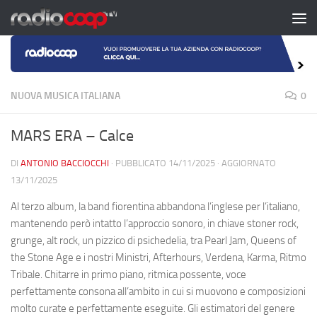
Salta al contenuto
NUOVA MUSICA ITALIANA
0
MARS ERA – Calce
DI
ANTONIO BACCIOCCHI
· PUBBLICATO
14/11/2025
· AGGIORNATO
13/11/2025
Al terzo album, la band fiorentina abbandona l’inglese per l’italiano,
mantenendo però intatto l’approccio sonoro, in chiave stoner rock,
grunge, alt rock, un pizzico di psichedelia, tra Pearl Jam, Queens of
the Stone Age e i nostri Ministri, Afterhours, Verdena, Karma, Ritmo
Tribale. Chitarre in primo piano, ritmica possente, voce
perfettamente consona all’ambito in cui si muovono e composizioni
molto curate e perfettamente eseguite. Gli estimatori del genere