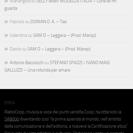
Mariangela
su
SELLY BABY MODELLA ITALIA – Luna lei mi
guarda
Fabrizio
su
DORIAN O. A. – Tao
Valentina
su
SAM D – Leggera – (Prod. Manqc)
Danilo
su
SAM D – Leggera – (Prod. Manqc)
Antonio Bacciocchi
su
STEFANO SPAZZI / IVANO MAGI
GALLUZZI – Una rotonda per amare
ETICA
RadioCoop, musica e voce dei punti vendita Coop, ha ottenuto la
SA8000
diventando così "la prima azienda al mondo, nell'ambito
della comunicazione e dell'editoria, a ricevere la Certificazione etica".