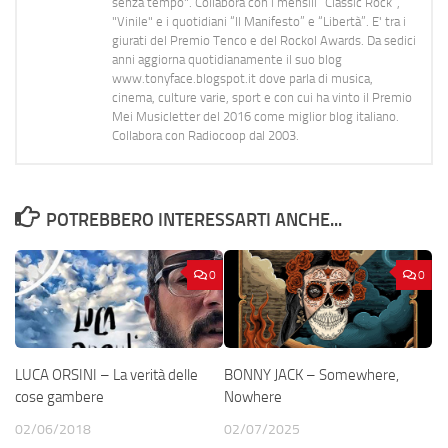
senza tempo". Collabora con i mensili “Classic Rock”,
"Vinile" e i quotidiani “Il Manifesto” e “Libertà”. E' tra i
giurati del Premio Tenco e del Rockol Awards. Da sedici
anni aggiorna quotidianamente il suo blog
www.tonyface.blogspot.it dove parla di musica,
cinema, culture varie, sport e con cui ha vinto il Premio
Mei Musicletter del 2016 come miglior blog italiano.
Collabora con Radiocoop dal 2003.
POTREBBERO INTERESSARTI ANCHE...
0
0
LUCA ORSINI – La verità delle
BONNY JACK – Somewhere,
cose gambere
Nowhere
02/06/2018
02/07/2025