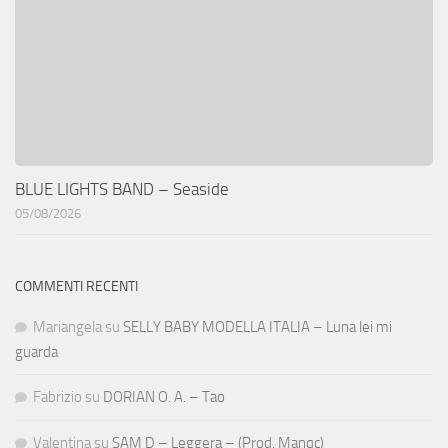
BLUE LIGHTS BAND – Seaside
05/08/2026
COMMENTI RECENTI
Mariangela
su
SELLY BABY MODELLA ITALIA – Luna lei mi
guarda
Fabrizio
su
DORIAN O. A. – Tao
Valentina
su
SAM D – Leggera – (Prod. Manqc)