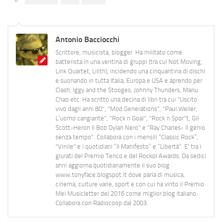
Antonio Bacciocchi
Scrittore, musicista, blogger. Ha militato come
batterista in una ventina di gruppi (tra cui Not Moving,
Link Quartet, Lilith), incidendo una cinquantina di dischi
e suonando in tutta Italia, Europa e USA e aprendo per
Clash, Iggy and the Stooges, Johnny Thunders, Manu
Chao etc. Ha scritto una decina di libri tra cui "Uscito
vivo dagli anni 80", "Mod Generations", "Paul Weller,
L’uomo cangiante", "Rock n Goal", "Rock n Spor"t, Gil
Scott-Heron Il Bob Dylan Nero" e "Ray Charles- Il genio
senza tempo". Collabora con i mensili “Classic Rock”,
"Vinile" e i quotidiani “Il Manifesto” e “Libertà”. E' tra i
giurati del Premio Tenco e del Rockol Awards. Da sedici
anni aggiorna quotidianamente il suo blog
www.tonyface.blogspot.it dove parla di musica,
cinema, culture varie, sport e con cui ha vinto il Premio
Mei Musicletter del 2016 come miglior blog italiano.
Collabora con Radiocoop dal 2003.