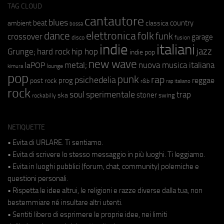
TAG CLOUD
cantautore
blues
beat
country
ambient
classica
bossa
elettronica
dance
folk
funk
crossover
garage
fusion
disco
indie
italiani
jazz
hip hop
Grunge;
hard rock
indie pop
new wave
metal;
nuova musica italiana
laPOP
lounge
kimura
pop
punk
rap
psichedelia
reggae
prog
post rock
r&b
rap italiano
rock
soul
sperimentale
trap
stoner
ska
swing
rockabilly
NETIQUETTE
• Evita di URLARE. Ti sentiamo.
• Evita di scrivere lo stesso messaggio in più luoghi. Ti leggiamo.
• Evita in luoghi pubblici (forum, chat, community) polemiche e
questioni personali.
• Rispetta le idee altrui, le religioni e razze diverse dalla tua, non
bestemmiare né insultare altri utenti.
• Sentiti libero di esprimere le proprie idee, nei limiti