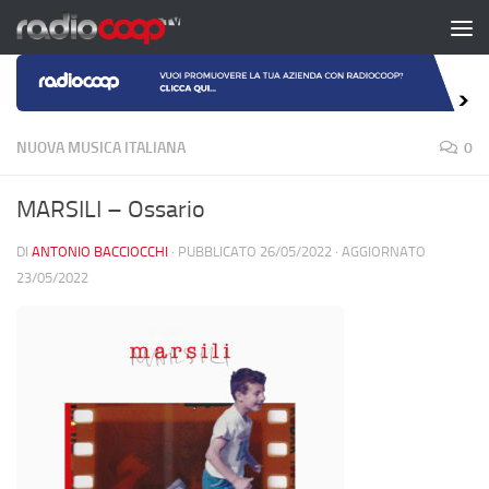
Salta al contenuto
NUOVA MUSICA ITALIANA
0
MARSILI – Ossario
DI
ANTONIO BACCIOCCHI
· PUBBLICATO
26/05/2022
· AGGIORNATO
23/05/2022