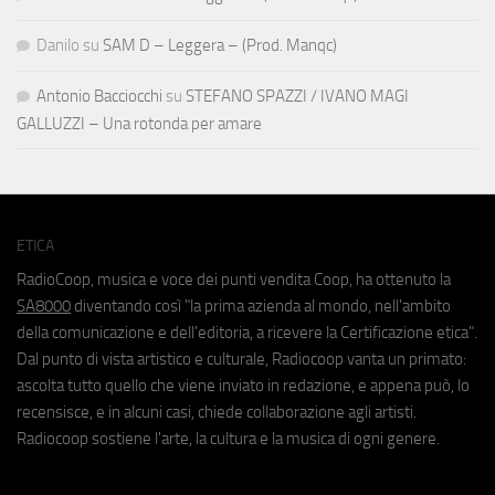
Danilo
su
SAM D – Leggera – (Prod. Manqc)
Antonio Bacciocchi
su
STEFANO SPAZZI / IVANO MAGI
GALLUZZI – Una rotonda per amare
ETICA
RadioCoop, musica e voce dei punti vendita Coop, ha ottenuto la
SA8000
diventando così "la prima azienda al mondo, nell'ambito
della comunicazione e dell'editoria, a ricevere la Certificazione etica".
Dal punto di vista artistico e culturale, Radiocoop vanta un primato:
ascolta tutto quello che viene inviato in redazione, e appena può, lo
recensisce, e in alcuni casi, chiede collaborazione agli artisti.
Radiocoop sostiene l'arte, la cultura e la musica di ogni genere.