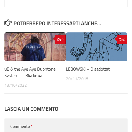
POTREBBERO INTERESSARTI ANCHE...
0
0
8B & the Aye Aye Dubntone
LEBOWSKI – Disadottati
System — Bl4ckm4n
20/11/2015
13/10/2022
LASCIA UN COMMENTO
Commento
*