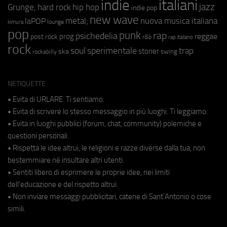
indie
italiani
jazz
hip hop
Grunge;
hard rock
indie pop
new wave
metal;
nuova musica italiana
laPOP
lounge
kimura
pop
punk
rap
psichedelia
reggae
prog
post rock
r&b
rap italiano
rock
soul
sperimentale
trap
stoner
ska
swing
rockabilly
NETIQUETTE
• Evita di URLARE. Ti sentiamo.
• Evita di scrivere lo stesso messaggio in più luoghi. Ti leggiamo.
• Evita in luoghi pubblici (forum, chat, community) polemiche e
questioni personali.
• Rispetta le idee altrui, le religioni e razze diverse dalla tua, non
bestemmiare né insultare altri utenti.
• Sentiti libero di esprimere le proprie idee, nei limiti
dell'educazione e del rispetto altrui.
• Non inviare messaggi pubblicitari, catene di Sant'Antonio o cose
simili.