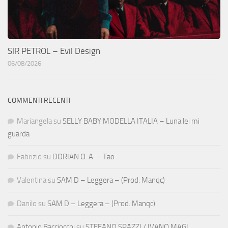
SIR PETROL – Evil Design
06/08/2026
COMMENTI RECENTI
Mariangela
su
SELLY BABY MODELLA ITALIA – Luna lei mi
guarda
Fabrizio
su
DORIAN O. A. – Tao
Valentina
su
SAM D – Leggera – (Prod. Manqc)
Danilo
su
SAM D – Leggera – (Prod. Manqc)
Antonio Bacciocchi
su
STEFANO SPAZZI / IVANO MAGI