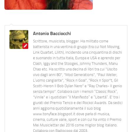
Antonio Bacciocchi
Scrittore, musicista, blogger. Ha militato come
batterista in una ventina di gruppi (tra cui Not Moving,
Link Quartet, Lilith), incidendo una cinquantina di dischi
e suonando in tutta Italia, Europa e USA e aprendo per
Clash, Iggy and the Stooges, Johnny Thunders, Manu
Chao etc. Ha scritto una decina di libri tra cui "Uscito
vivo dagli anni 80", "Mod Generations", "Paul Weller,
L’uomo cangiante", "Rock n Goal", "Rock n Spor"t, Gil
Scott-Heron Il Bob Dylan Nero" e "Ray Charles- Il genio
senza tempo". Collabora con i mensili “Classic Rock”,
"Vinile" e i quotidiani “Il Manifesto” e “Libertà”. E' tra i
giurati del Premio Tenco e del Rockol Awards. Da sedici
anni aggiorna quotidianamente il suo blog
www.tonyface.blogspot.it dove parla di musica,
cinema, culture varie, sport e con cui ha vinto il Premio
Mei Musicletter del 2016 come miglior blog italiano.
Collabora con Radiocoop dal 2003.