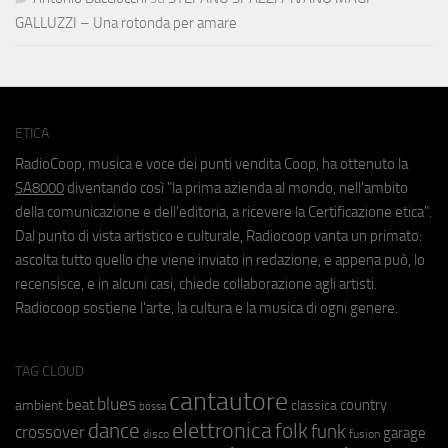
GALLUZZI – Una rotonda per amare
ETICA
RadioCoop, musica e voce dei punti vendita Coop, ha ottenuto la
SA8000
diventando così "la prima azienda al mondo, nell'ambito
della comunicazione e dell'editoria, a ricevere la Certificazione etica".
Dal punto di vista artistico e culturale, Radiocoop vanta un primato:
ascolta tutto quello che viene inviato in redazione, e appena può, lo
recensisce, e in alcuni casi, chiede collaborazione agli artisti.
Radiocoop sostiene l'arte, la cultura e la musica di ogni genere.
TAG CLOUD
cantautore
blues
beat
country
ambient
classica
bossa
elettronica
dance
folk
funk
crossover
garage
fusion
disco