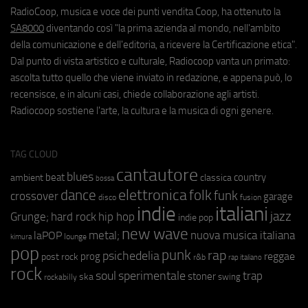
RadioCoop, musica e voce dei punti vendita Coop, ha ottenuto la
SA8000
diventando così "la prima azienda al mondo, nell'ambito
della comunicazione e dell'editoria, a ricevere la Certificazione etica".
Dal punto di vista artistico e culturale, Radiocoop vanta un primato:
ascolta tutto quello che viene inviato in redazione, e appena può, lo
recensisce, e in alcuni casi, chiede collaborazione agli artisti.
Radiocoop sostiene l'arte, la cultura e la musica di ogni genere.
TAG CLOUD
cantautore
blues
beat
country
ambient
classica
bossa
elettronica
dance
folk
funk
crossover
garage
fusion
disco
indie
italiani
jazz
hip hop
Grunge;
hard rock
indie pop
new wave
metal;
nuova musica italiana
laPOP
lounge
kimura
pop
punk
rap
psichedelia
reggae
prog
post rock
r&b
rap italiano
rock
soul
sperimentale
trap
stoner
ska
swing
rockabilly