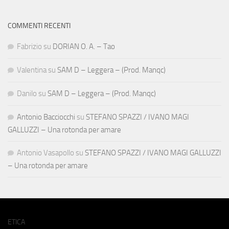
COMMENTI RECENTI
Fabrizio
su
DORIAN O. A. – Tao
Valentina
su
SAM D – Leggera – (Prod. Manqc)
Danilo
su
SAM D – Leggera – (Prod. Manqc)
Antonio Bacciocchi
su
STEFANO SPAZZI / IVANO MAGI
GALLUZZI – Una rotonda per amare
Antonio Vasapollo
su
STEFANO SPAZZI / IVANO MAGI GALLUZZI
– Una rotonda per amare
ETICA