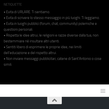
NETIQUETTE
• Evita di URLARE. Ti sentiamo.
• Evita di scrivere lo stesso messaggio in più luoghi. Ti leggiamo.
• Evita in luoghi pubblici (forum, chat, community) polemiche e
questioni personali.
• Rispetta le idee altrui, le religioni e razze diverse dalla tua, non
bestemmiare né insultare altri utenti.
• Sentiti libero di esprimere le proprie idee, nei limiti
dell'educazione e del rispetto altrui.
• Non inviare messaggi pubblicitari, catene di Sant'Antonio o cose
simili.