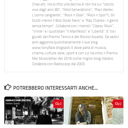
Chao etc. Ha scritto una decina di libri tra cui "Uscito
vivo dagli anni 80", "Mod Generations", "Paul Weller,
L’uomo cangiante", "Rock n Goal", "Rock n Spor"t, Gil
Scott-Heron Il Bob Dylan Nero" e "Ray Charles- Il genio
senza tempo". Collabora con i mensili “Classic Rock”,
"Vinile" e i quotidiani “Il Manifesto” e “Libertà”. E' tra i
giurati del Premio Tenco e del Rockol Awards. Da sedici
anni aggiorna quotidianamente il suo blog
www.tonyface.blogspot.it dove parla di musica,
cinema, culture varie, sport e con cui ha vinto il Premio
Mei Musicletter del 2016 come miglior blog italiano.
Collabora con Radiocoop dal 2003.
POTREBBERO INTERESSARTI ANCHE...
0
0