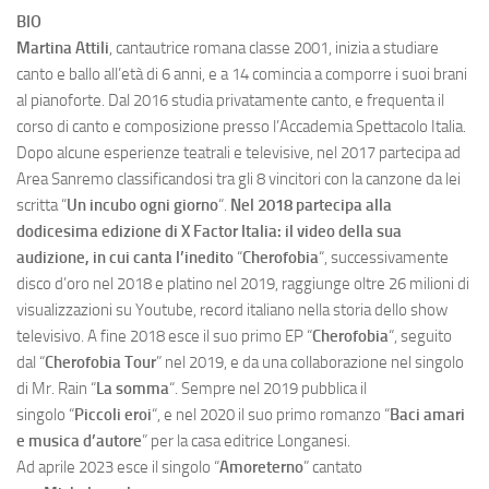
BIO
Martina Attili
, cantautrice romana classe 2001, inizia a studiare
canto e ballo all’età di 6 anni, e a 14 comincia a comporre i suoi brani
al pianoforte. Dal 2016 studia privatamente canto, e frequenta il
corso di canto e composizione presso l’Accademia Spettacolo Italia.
Dopo alcune esperienze teatrali e televisive, nel 2017 partecipa ad
Area Sanremo classificandosi tra gli 8 vincitori con la canzone da lei
scritta “
Un incubo ogni giorno
“.
Nel 2018 partecipa alla
dodicesima edizione di X Factor Italia: il video della sua
audizione, in cui canta l’inedito
“
Cherofobia
“, successivamente
disco d’oro nel 2018 e platino nel 2019, raggiunge oltre 26 milioni di
visualizzazioni su Youtube, record italiano nella storia dello show
televisivo. A fine 2018 esce il suo primo EP “
Cherofobia
“, seguito
dal “
Cherofobia Tour
” nel 2019, e da una collaborazione nel singolo
di Mr. Rain “
La somma
“. Sempre nel 2019 pubblica il
singolo “
Piccoli eroi
“, e nel 2020 il suo primo romanzo “
Baci amari
e musica d’autore
” per la casa editrice Longanesi.
Ad aprile 2023 esce il singolo “
Amoreterno
” cantato