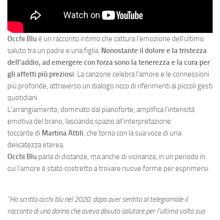
Occhi Blu
è un racconto intimo che cattura l’emozione dell’ultimo
saluto tra un padre e una figlia.
Nonostante il dolore e la tristezza
dell’addio, ad emergere con forza sono la tenerezza e la cura per
gli affetti più preziosi
. La canzone celebra l’amore e le connessioni
più profonde, attraverso un dialogo ricco di riferimenti ai piccoli gesti
quotidiani.
L’arrangiamento, dominato dal pianoforte, amplifica l’intensità
emotiva del brano, lasciando spazio all’interpretazione
toccante di
Martina Attili
, che torna con la sua voce di una
delicatezza eterea.
Occhi Blu
parla di distanze, ma anche di vicinanza, in un periodo in
cui l’amore è stato costretto a trovare nuove forme per esprimersi.
“Ho scritto occhi blu nel 2020, dopo aver sentito al telegiornale il
racconto di una donna che aveva dovuto salutare per l’ultima volta suo