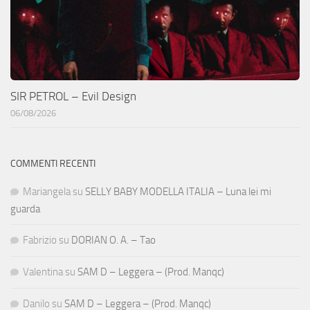
SIR PETROL – Evil Design
06/08/2026
COMMENTI RECENTI
Mariangela
su
SELLY BABY MODELLA ITALIA – Luna lei mi
guarda
Fabrizio
su
DORIAN O. A. – Tao
Valentina
su
SAM D – Leggera – (Prod. Manqc)
Danilo
su
SAM D – Leggera – (Prod. Manqc)