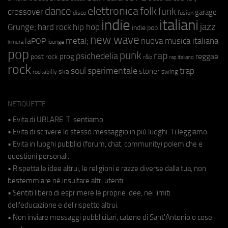
elettronica
dance
folk
funk
crossover
garage
fusion
disco
indie
italiani
jazz
hip hop
Grunge;
hard rock
indie pop
new wave
metal;
nuova musica italiana
laPOP
lounge
kimura
pop
punk
rap
psichedelia
reggae
prog
post rock
r&b
rap italiano
rock
soul
sperimentale
trap
stoner
ska
swing
rockabilly
NETIQUETTE
• Evita di URLARE. Ti sentiamo.
• Evita di scrivere lo stesso messaggio in più luoghi. Ti leggiamo.
• Evita in luoghi pubblici (forum, chat, community) polemiche e
questioni personali.
• Rispetta le idee altrui, le religioni e razze diverse dalla tua, non
bestemmiare né insultare altri utenti.
• Sentiti libero di esprimere le proprie idee, nei limiti
dell'educazione e del rispetto altrui.
• Non inviare messaggi pubblicitari, catene di Sant'Antonio o cose