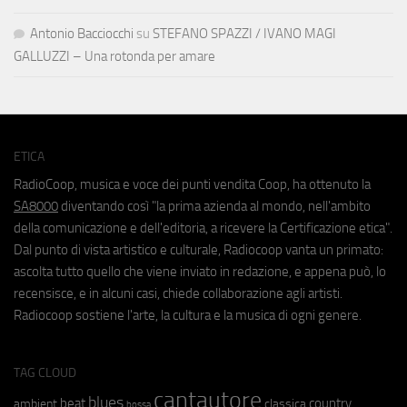
Antonio Bacciocchi
su
STEFANO SPAZZI / IVANO MAGI
GALLUZZI – Una rotonda per amare
ETICA
RadioCoop, musica e voce dei punti vendita Coop, ha ottenuto la
SA8000
diventando così "la prima azienda al mondo, nell'ambito
della comunicazione e dell'editoria, a ricevere la Certificazione etica".
Dal punto di vista artistico e culturale, Radiocoop vanta un primato:
ascolta tutto quello che viene inviato in redazione, e appena può, lo
recensisce, e in alcuni casi, chiede collaborazione agli artisti.
Radiocoop sostiene l'arte, la cultura e la musica di ogni genere.
TAG CLOUD
cantautore
blues
beat
country
ambient
classica
bossa