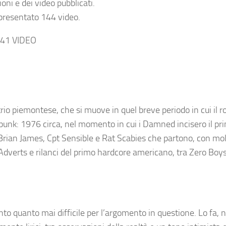
ni e dei video pubblicati.
presentato 144 video.
341 VIDEO
io piemontese, che si muove in quel breve periodo in cui il roc
unk: 1976 circa, nel momento in cui i Damned incisero il pri
 Brian James, Cpt Sensible e Rat Scabies che partono, con mol
 Adverts e rilanci del primo hardcore americano, tra Zero Boys
to quanto mai difficile per l’argomento in questione. Lo fa, n