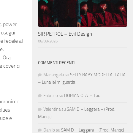
nk, power
proseguì
SIR PETROL – Evil Design
e fedele al
06/08/2026
e,
. Ora
COMMENTI RECENTI
e cover di
Mariangela
su
SELLY BABY MODELLA ITALIA
– Luna lei mi guarda
Fabrizio
su
DORIAN O. A. – Tao
L’omonimo
Valentina
su
SAM D – Leggera – (Prod.
blues
Manqc)
rude e
Danilo
su
SAM D – Leggera – (Prod. Manqc)