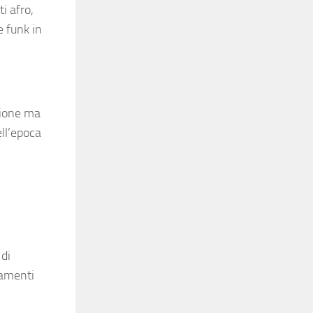
i afro,
e funk in
zione ma
ll’epoca
i
di
iamenti