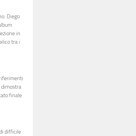
ano: Diego
 album
fezione in
ico tra i
riferimenti
d dimostra
ato finale
 difficile