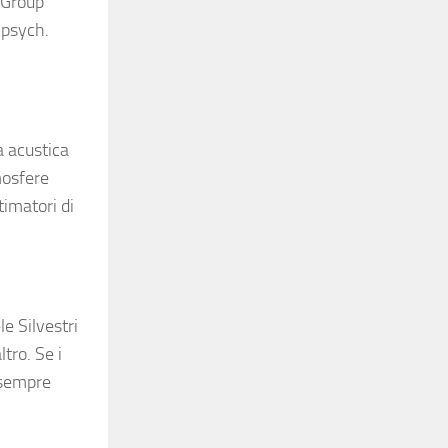
“Group
 psych.
a acustica
mosfere
timatori di
e Silvestri
tro. Se i
i sempre