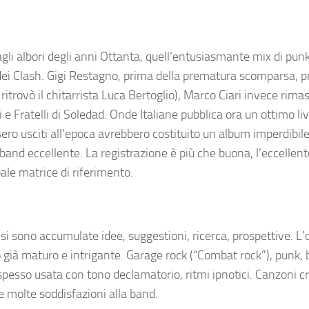
a, agli albori degli anni Ottanta, quell’entusiasmante mix di pu
io dei Clash. Gigi Restagno, prima della prematura scomparsa, 
ritrovò il chitarrista Luca Bertoglio), Marco Ciari invece rimas
 e Fratelli di Soledad. Onde Italiane pubblica ora un ottimo liv
ro usciti all’epoca avrebbero costituito un album imperdibile
band eccellente. La registrazione è più che buona, l’eccellent
ale matrice di riferimento.
 si sono accumulate idee, suggestioni, ricerca, prospettive. 
 già maturo e intrigante. Garage rock (“Combat rock”), punk, 
spesso usata con tono declamatorio, ritmi ipnotici. Canzoni c
e molte soddisfazioni alla band.