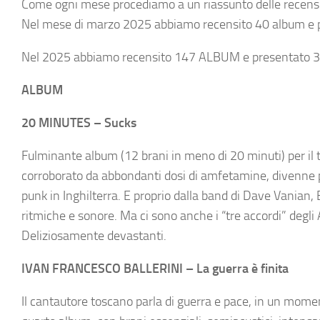
Come ogni mese procediamo a un riassunto delle recensio
Nel mese di marzo 2025 abbiamo recensito 40 album e 
Nel 2025 abbiamo recensito 147 ALBUM e presentato 
ALBUM
20 MINUTES – Sucks
Fulminante album (12 brani in meno di 20 minuti) per il tr
corroborato da abbondanti dosi di amfetamine, divenne p
punk in Inghilterra. E proprio dalla band di Dave Vanian,
ritmiche e sonore. Ma ci sono anche i “tre accordi” degli
Deliziosamente devastanti.
IVAN FRANCESCO BALLERINI – La guerra è finita
Il cantautore toscano parla di guerra e pace, in un momen