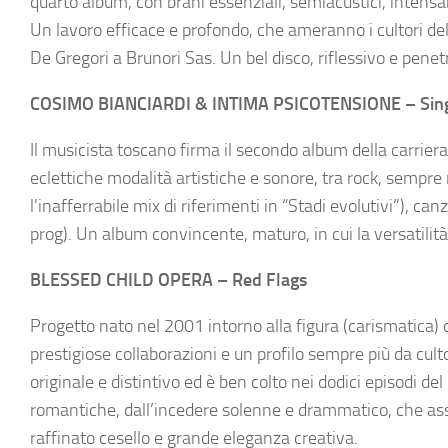
quarto album, con brani essenziali, semiacustici, intensam
Un lavoro efficace e profondo, che ameranno i cultori dell
De Gregori a Brunori Sas. Un bel disco, riflessivo e penet
COSIMO BIANCIARDI & INTIMA PSICOTENSIONE – Sing
Il musicista toscano firma il secondo album della carrier
eclettiche modalità artistiche e sonore, tra rock, sempre 
l’inafferrabile mix di riferimenti in “Stadi evolutivi”), ca
prog). Un album convincente, maturo, in cui la versatilità
BLESSED CHILD OPERA – Red Flags
Progetto nato nel 2001 intorno alla figura (carismatica)
prestigiose collaborazioni e un profilo sempre più da cult
originale e distintivo ed è ben colto nei dodici episodi d
romantiche, dall’incedere solenne e drammatico, che ass
raffinato cesello e grande eleganza creativa.