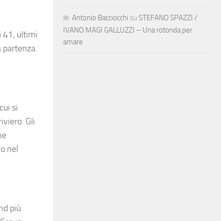
Antonio Bacciocchi
su
STEFANO SPAZZI /
IVANO MAGI GALLUZZI – Una rotonda per
 41, ultimi
amare
a partenza
cui si
viero. Gli
he
no nel
nd più