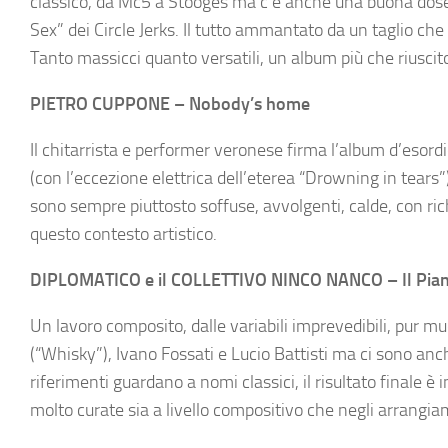
classico, da Mc5 a Stooges ma c’è anche una buona dose 
Sex” dei Circle Jerks. Il tutto ammantato da un taglio ch
Tanto massicci quanto versatili, un album più che riuscit
PIETRO CUPPONE – Nobody’s home
Il chitarrista e performer veronese firma l’album d’esordio
(con l’eccezione elettrica dell’eterea “Drowning in tears”
sono sempre piuttosto soffuse, avvolgenti, calde, con rich
questo contesto artistico.
DIPLOMATICO e il COLLETTIVO NINCO NANCO – Il Piant
Un lavoro composito, dalle variabili imprevedibili, pur mu
(“Whisky”), Ivano Fossati e Lucio Battisti ma ci sono anch
riferimenti guardano a nomi classici, il risultato finale
molto curate sia a livello compositivo che negli arrangiame