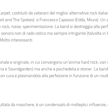
pet, costituiti da veterani del miglior alternative rock itali
lweit and The Spokes) e Francesco Capasso (Edda, Miura). Un
 rock, noise, sperimentazione. La band si destreggia alla per
onoro non di rado ostico ma sempre intrigante (talvolta in bil
 Molto interessanti.
sonale e originale, in cui convergono un’anima hard rock, vari 
vana e Soundgarden) ma anche a psichedelia e stoner. La ban
 cura e plasmandola alla perfezione in funzione di un risult
ultata da maschere, è un condensato di molteplici influenze, di