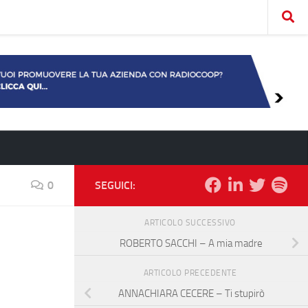
0
SEGUICI:
ARTICOLO SUCCESSIVO
ROBERTO SACCHI – A mia madre
ARTICOLO PRECEDENTE
ANNACHIARA CECERE – Ti stupirò