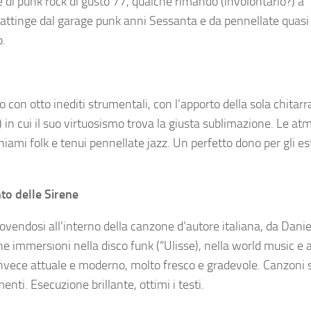
di punk rock di gusto 77, qualche rimando (involontario?) a 
e attinge dal garage punk anni Sessanta e da pennellate quasi
o.
 con otto inediti strumentali, con l’apporto della sola chitarr
) in cui il suo virtuosismo trova la giusta sublimazione. Le at
iami folk e tenui pennellate jazz. Un perfetto dono per gli es
o delle Sirene
ovendosi all’interno della canzone d’autore italiana, da Daniel
e immersioni nella disco funk (“Ulisse), nella world music e al
 è invece attuale e moderno, molto fresco e gradevole. Canzon
nti. Esecuzione brillante, ottimi i testi.