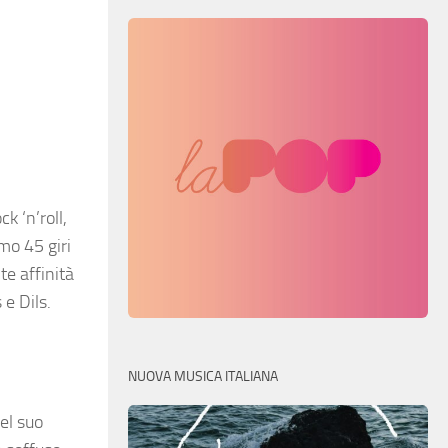
k ‘n’roll,
mo 45 giri
te affinità
 e Dils.
NUOVA MUSICA ITALIANA
el suo