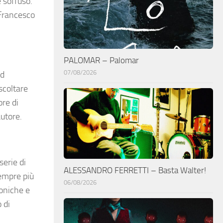
e soffuso.
 Francesco
PALOMAR – Palomar
07/08/2026
ed
scoltare
ore di
autore.
serie di
ALESSANDRO FERRETTI – Basta Walter!
sempre più
06/08/2026
coniche e
 di