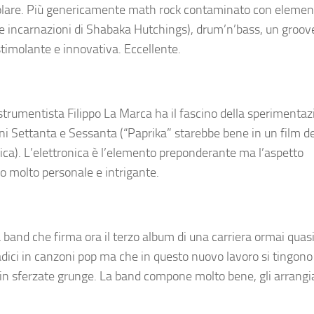
icolare. Più genericamente math rock contaminato con element
varie incarnazioni di Shabaka Hutchings), drum’n’bass, un groov
stimolante e innovativa. Eccellente.
istrumentista Filippo La Marca ha il fascino della sperimenta
ni Settanta e Sessanta (“Paprika” starebbe bene in un film de
brica). L’elettronica è l’elemento preponderante ma l’aspetto
o molto personale e intrigante.
and che firma ora il terzo album di una carriera ormai quas
ici in canzoni pop ma che in questo nuovo lavoro si tingono 
 e in sferzate grunge. La band compone molto bene, gli arrang