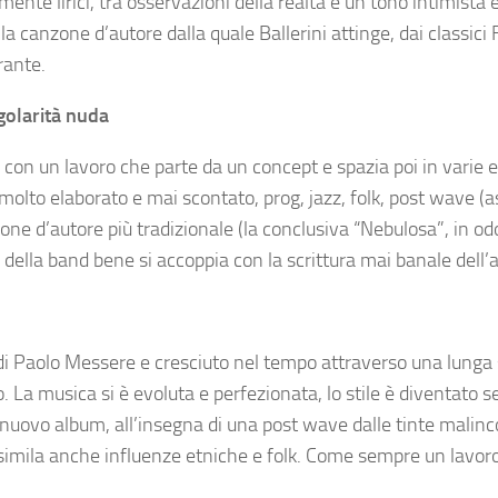
ente lirici, tra osservazioni della realtà e un tono intimista 
a canzone d’autore dalla quale Ballerini attinge, dai classici
rante.
olarità nuda
a con un lavoro che parte da un concept e spazia poi in varie 
molto elaborato e mai scontato, prog, jazz, folk, post wave (a
nzone d’autore più tradizionale (la conclusiva “Nebulosa”, in od
 della band bene si accoppia con la scrittura mai banale dell’
 di Paolo Messere e cresciuto nel tempo attraverso una lunga 
o. La musica si è evoluta e perfezionata, lo stile è diventato 
el nuovo album, all’insegna di una post wave dalle tinte malin
imila anche influenze etniche e folk. Come sempre un lavoro