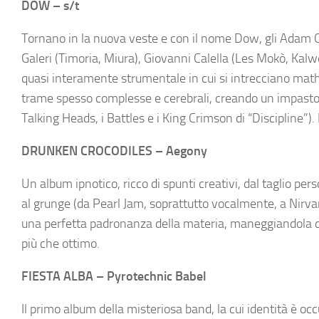
DOW – s/t
Tornano in la nuova veste e con il nome Dow, gli Adam Car
Galeri (Timoria, Miura), Giovanni Calella (Les Mokò, Ka
quasi interamente strumentale in cui si intrecciano math
trame spesso complesse e cerebrali, creando un impasto s
Talking Heads, i Battles e i King Crimson di “Discipline”).
DRUNKEN CROCODILES – Aegony
Un album ipnotico, ricco di spunti creativi, dal taglio per
al grunge (da Pearl Jam, soprattutto vocalmente, a Nir
una perfetta padronanza della materia, maneggiandola con
più che ottimo.
FIESTA ALBA – Pyrotechnic Babel
Il primo album della misteriosa band, la cui identità è occ