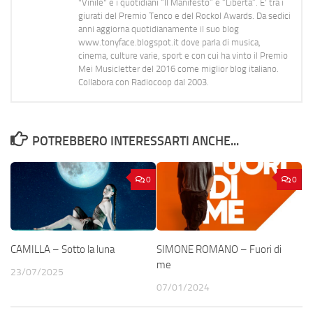
"Vinile" e i quotidiani “Il Manifesto” e “Libertà”. E' tra i
giurati del Premio Tenco e del Rockol Awards. Da sedici
anni aggiorna quotidianamente il suo blog
www.tonyface.blogspot.it dove parla di musica,
cinema, culture varie, sport e con cui ha vinto il Premio
Mei Musicletter del 2016 come miglior blog italiano.
Collabora con Radiocoop dal 2003.
POTREBBERO INTERESSARTI ANCHE...
0
0
CAMILLA – Sotto la luna
SIMONE ROMANO – Fuori di
me
23/07/2025
07/01/2024