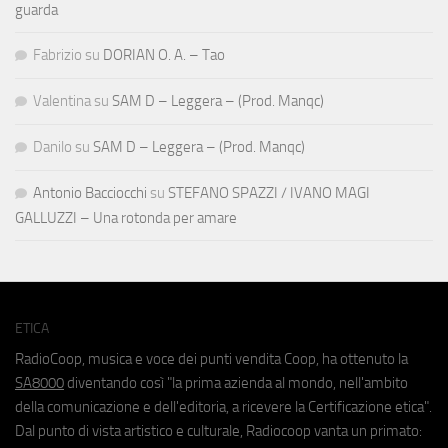
guarda
Fabrizio
su
DORIAN O. A. – Tao
Valentina
su
SAM D – Leggera – (Prod. Manqc)
Danilo
su
SAM D – Leggera – (Prod. Manqc)
Antonio Bacciocchi
su
STEFANO SPAZZI / IVANO MAGI
GALLUZZI – Una rotonda per amare
ETICA
RadioCoop, musica e voce dei punti vendita Coop, ha ottenuto la
SA8000
diventando così "la prima azienda al mondo, nell'ambito
della comunicazione e dell'editoria, a ricevere la Certificazione etica".
Dal punto di vista artistico e culturale, Radiocoop vanta un primato: