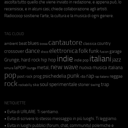
ascolta tutto quello che viene inviato in redazione, e appena può, lo
recensisce, e in alcuni casi, chiede collaborazione agli artisti.
Radiocoop sostiene l'arte, la cultura e la musica di ogni genere.
TAG CLOUD
cantautore
blues
beat
country
ambient
classica
bossa
elettronica
dance
folk
funk
crossover
garage
fusion
disco
indie
italiani
jazz
hip hop
Grunge;
hard rock
indie pop
new wave
metal;
nuova musica italiana
laPOP
lounge
kimura
pop
punk
rap
psichedelia
reggae
prog
post rock
r&b
rap italiano
rock
soul
sperimentale
trap
stoner
ska
swing
rockabilly
NETIQUETTE
• Evita di URLARE. Ti sentiamo.
• Evita di scrivere lo stesso messaggio in più luoghi. Ti leggiamo.
• Evita in luoghi pubblici (forum, chat, community) polemiche e