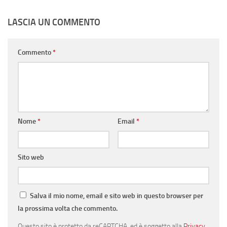
LASCIA UN COMMENTO
Commento
*
Nome
*
Email
*
Sito web
Salva il mio nome, email e sito web in questo browser per
la prossima volta che commento.
Questo sito è protetto da reCAPTCHA, ed è soggetto alla
Privacy