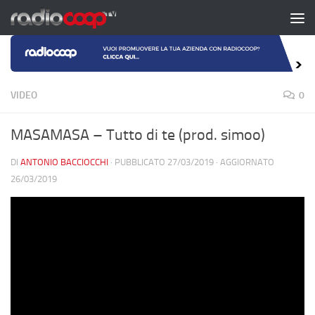
Salta al contenuto
VIDEO
0
MASAMASA – Tutto di te (prod. simoo)
DI
ANTONIO BACCIOCCHI
· PUBBLICATO
27/03/2019
· AGGIORNATO
26/03/2019