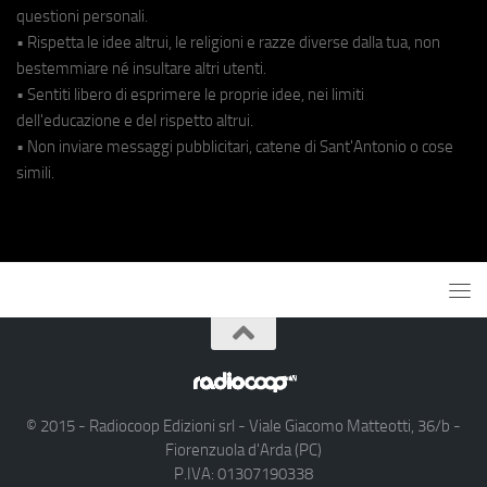
questioni personali.
• Rispetta le idee altrui, le religioni e razze diverse dalla tua, non
bestemmiare né insultare altri utenti.
• Sentiti libero di esprimere le proprie idee, nei limiti
dell'educazione e del rispetto altrui.
• Non inviare messaggi pubblicitari, catene di Sant'Antonio o cose
simili.
© 2015 - Radiocoop Edizioni srl - Viale Giacomo Matteotti, 36/b -
Fiorenzuola d'Arda (PC)
P.IVA: 01307190338