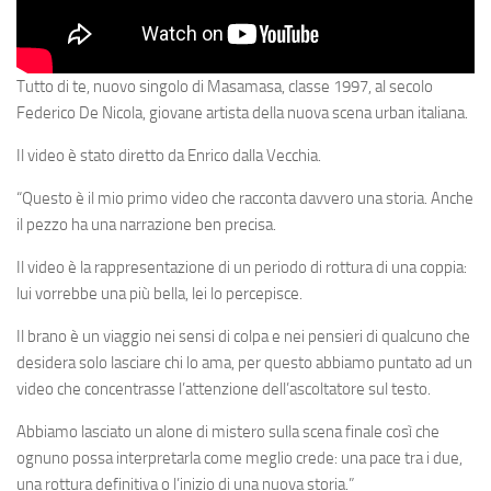
Tutto di te
, nuovo singolo di Masamasa, classe 1997, al secolo
Federico De Nicola, giovane artista della nuova scena urban italiana.
Il video è stato diretto da Enrico dalla Vecchia.
“Questo è il mio primo video che racconta davvero una storia. Anche
il pezzo ha una narrazione ben precisa.
Il video è la rappresentazione di un periodo di rottura di una coppia:
lui vorrebbe una più bella, lei lo percepisce.
Il brano è un viaggio nei sensi di colpa e nei pensieri di qualcuno che
desidera solo lasciare chi lo ama, per questo abbiamo puntato ad un
video che concentrasse l’attenzione dell’ascoltatore sul testo.
Abbiamo lasciato un alone di mistero sulla scena finale così che
ognuno possa interpretarla come meglio crede: una pace tra i due,
una rottura definitiva o l’inizio di una nuova storia.”