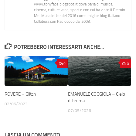
www.tonyface.blogspot.it dove parla di musica,
cinema, culture varie, sport e con cui ha vinto il Premio
Mei Musicletter del 2016 come miglior blog italiano.
Collabora con Radiocoop dal 2003.
POTREBBERO INTERESSARTI ANCHE...
0
0
ROVERE – Glitch
EMANUELE COGGIOLA – Cielo
di bruma
02/06/2023
07/05/2026
LASCIA UN COMMENTO