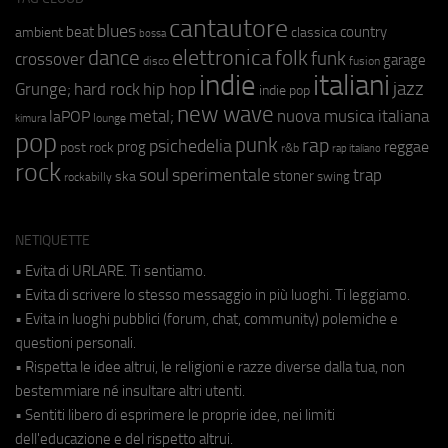
cantautore
blues
beat
country
ambient
classica
bossa
elettronica
dance
folk
funk
crossover
garage
fusion
disco
indie
italiani
jazz
hip hop
Grunge;
hard rock
indie pop
new wave
metal;
nuova musica italiana
laPOP
lounge
kimura
pop
punk
rap
psichedelia
reggae
prog
post rock
r&b
rap italiano
rock
soul
sperimentale
trap
stoner
ska
swing
rockabilly
NETIQUETTE
• Evita di URLARE. Ti sentiamo.
• Evita di scrivere lo stesso messaggio in più luoghi. Ti leggiamo.
• Evita in luoghi pubblici (forum, chat, community) polemiche e
questioni personali.
• Rispetta le idee altrui, le religioni e razze diverse dalla tua, non
bestemmiare né insultare altri utenti.
• Sentiti libero di esprimere le proprie idee, nei limiti
dell'educazione e del rispetto altrui.