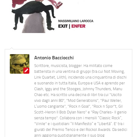
Antonio Bacciocchi
Scrittore, musicista, blogger. Ha militato come
batterista in una ventina di gruppi (tra cui Not Moving,
Link Quartet, Lilith), incidendo una cinquantina di dischi
e suonando in tutta Italia, Europa e USA e aprendo per
Clash, Iggy and the Stooges, Johnny Thunders, Manu
Chao etc. Ha scritto una decina di libri tra cui "Uscito
vivo dagli anni 80", "Mod Generations", "Paul Weller,
L’uomo cangiante", "Rock n Goal", "Rock n Spor"t, Gil
Scott-Heron Il Bob Dylan Nero" e "Ray Charles- Il genio
senza tempo". Collabora con i mensili “Classic Rock”,
"Vinile" e i quotidiani “Il Manifesto” e “Libertà”. E' tra i
giurati del Premio Tenco e del Rockol Awards. Da sedici
anni aggiorna quotidianamente il suo blog