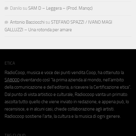
Danilo
su
SAM D – Leggera – (Prod. Manqc)
Antonio Bacciocchi
su
STEFANO SPAZZI / IVANO MAGI
GALLUZZI – Una rotonda per amare
ETICA
RadioCoop, musica e voce dei punti vendita Coop, ha ottenuto la
SA8000
diventando così "la prima azienda al mondo, nell'ambito
della comunicazione e dell'editoria, a ricevere la Certificazione etica".
Dal punto di vista artistico e culturale, Radiocoop vanta un primato:
ascolta tutto quello che viene inviato in redazione, e appena può, lo
recensisce, e in alcuni casi, chiede collaborazione agli artisti.
Radiocoop sostiene l'arte, la cultura e la musica di ogni genere.
TAG CLOUD