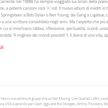
icamente nel 1988) ha sempre viaggiato sui binari della poesi
e, a potenti canzoni rock ‘n’ roll. Il nuovo album di inediti lo 
e Springsteen a Bob Dylan o Neil Young, dai Gang a Ligabue, 
e a una scrittura consolidata negli anni. Ma l’aspetto che più
i si mischiano rabbia, riflessione, spiritualità, ricordi, vision
lendida “Il migliore dei mondi possibili”). Il diario di una vita, 
ok
ista in una ventina di gruppi (tra cui Not Moving, Link Quartet, Lilith), inc
uropa e USA e aprendo per Clash, Iggy and the Stooges, Johnny Thunders, 