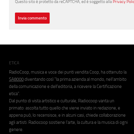
Questo sito è protetto da reCAPTCHA, ed è soggetto alla
Privacy Poli
ETICA
RadioCoop, musica e voce dei punti vendita Coop, ha ottenuto la
SA8000
diventando così "la prima azienda al mondo, nell'ambito
della comunicazione e dell'editoria, a ricevere la Certificazione
etica".
Dal punto di vista artistico e culturale, Radiocoop vanta un
primato: ascolta tutto quello che viene inviato in redazione, e
appena può, lo recensisce, e in alcuni casi, chiede collaborazione
agli artisti. Radiocoop sostiene l'arte, la cultura e la musica di ogni
genere.