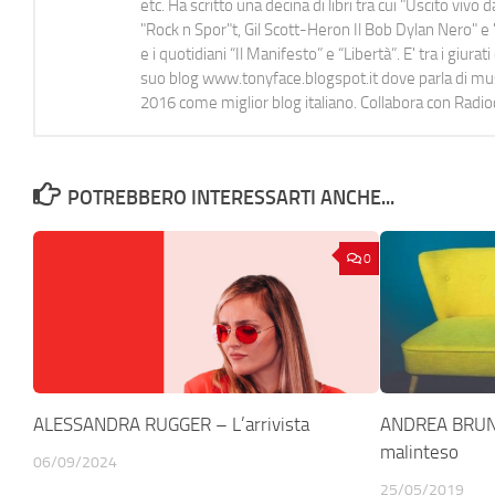
etc. Ha scritto una decina di libri tra cui "Uscito viv
"Rock n Spor"t, Gil Scott-Heron Il Bob Dylan Nero" e "
e i quotidiani “Il Manifesto” e “Libertà”. E' tra i gi
suo blog www.tonyface.blogspot.it dove parla di music
2016 come miglior blog italiano. Collabora con Radi
POTREBBERO INTERESSARTI ANCHE...
0
ALESSANDRA RUGGER – L’arrivista
ANDREA BRUNOT
malinteso
06/09/2024
25/05/2019