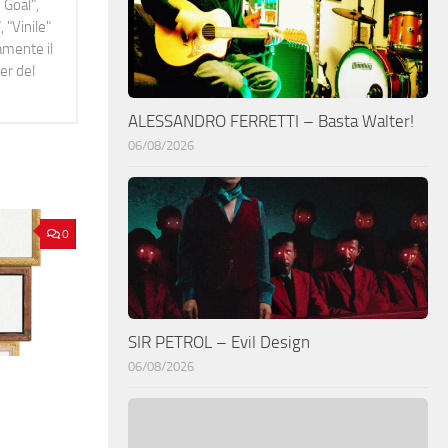
 Goal",
 "Vinile"
namente il
er del
ALESSANDRO FERRETTI – Basta Walter!
06/08/2026
0
SIR PETROL – Evil Design
06/08/2026