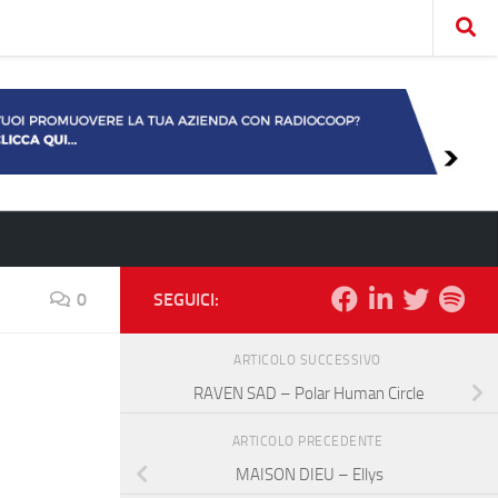
0
SEGUICI:
ARTICOLO SUCCESSIVO
RAVEN SAD – Polar Human Circle
ARTICOLO PRECEDENTE
MAISON DIEU – Ellys