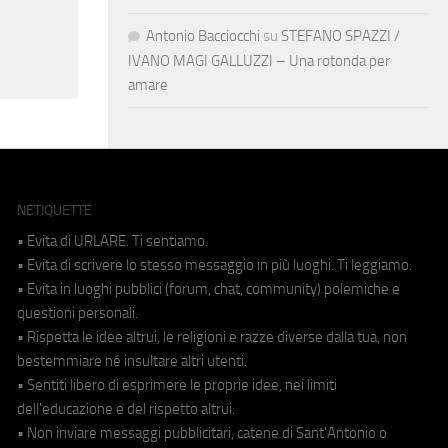
Antonio Bacciocchi
su
STEFANO SPAZZI /
IVANO MAGI GALLUZZI – Una rotonda per
amare
NETIQUETTE
• Evita di URLARE. Ti sentiamo.
• Evita di scrivere lo stesso messaggio in più luoghi. Ti leggiamo.
• Evita in luoghi pubblici (forum, chat, community) polemiche e
questioni personali.
• Rispetta le idee altrui, le religioni e razze diverse dalla tua, non
bestemmiare né insultare altri utenti.
• Sentiti libero di esprimere le proprie idee, nei limiti
dell'educazione e del rispetto altrui.
• Non inviare messaggi pubblicitari, catene di Sant'Antonio o