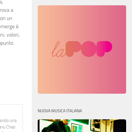
a,
trova a
con un
 emerge è
i, valori,
appunto.
NUOVA MUSICA ITALIANA
idendo una
Manu Chao