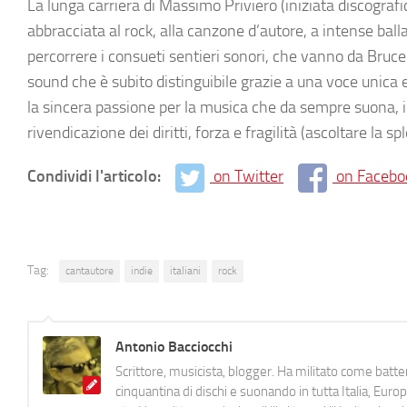
La lunga carriera di Massimo Priviero (iniziata discograf
abbracciata al rock, alla canzone d’autore, a intense ballat
percorrere i consueti sentieri sonori, che vanno da Bruc
sound che è subito distinguibile grazie a una voce unica 
la sincera passione per la musica che da sempre suona, in cu
rivendicazione dei diritti, forza e fragilità (ascoltare la sp
Condividi l'articolo:
on Twitter
on Facebo
Tag:
cantautore
indie
italiani
rock
Antonio Bacciocchi
Scrittore, musicista, blogger. Ha militato come batter
cinquantina di dischi e suonando in tutta Italia, E