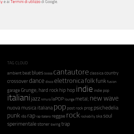
cy
e ai
Termini di utilizzo
di Google.
TAG CLOUD
cantautore
blues
beat
country
ambient
classica
bossa
elettronica
dance
folk
funk
crossover
fusion
disco
indie
hip hop
Grunge;
hard rock
garage
indie pop
italiani
new wave
jazz
metal;
laPOP
lounge
kimura
pop
psichedelia
nuova musica italiana
prog
post rock
rock
punk
rap
soul
reggae
ska
r&b
rockabilly
rap italiano
sperimentale
trap
stoner
swing