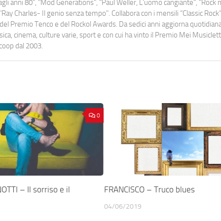
o dagli anni 80", "Mod Generations", "Paul Weller, L’uomo cangiante", "Rock n
Ray Charles- Il genio senza tempo". Collabora con i mensili “Classic Rock”,
urati del Premio Tenco e del Rockol Awards. Da sedici anni aggiorna quotidia
a, cinema, culture varie, sport e con cui ha vinto il Premio Mei Musiclett
ocoop dal 2003.
0
TI – Il sorriso e il
FRANCISCO – Truco blues
04/06/2019