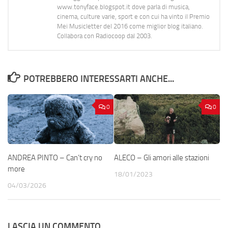
www.tonyface.blogspot.it dove parla di musica,
cinema, culture varie, sport e con cui ha vinto il Premio
Mei Musicletter del 2016 come miglior blog italiano.
Collabora con Radiocoop dal 2003.
POTREBBERO INTERESSARTI ANCHE...
0
0
ANDREA PINTO – Can’t cry no
ALECO – Gli amori alle stazioni
more
18/01/2023
04/03/2026
LASCIA UN COMMENTO