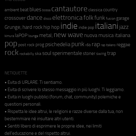
cantautore
blues
beat
country
ambient
classica
bossa
elettronica
dance
folk
funk
crossover
garage
fusion
disco
indie
italiani
jazz
hip hop
Grunge;
hard rock
indie pop
new wave
metal;
nuova musica italiana
laPOP
lounge
kimura
pop
punk
rap
psichedelia
reggae
prog
post rock
r&b
rap italiano
rock
soul
sperimentale
trap
stoner
ska
swing
rockabilly
NETIQUETTE
• Evita di URLARE. Ti sentiamo.
• Evita di scrivere lo stesso messaggio in più luoghi. Ti leggiamo.
• Evita in luoghi pubblici (forum, chat, community) polemiche e
questioni personali.
• Rispetta le idee altrui, le religioni e razze diverse dalla tua, non
bestemmiare né insultare altri utenti.
• Sentiti libero di esprimere le proprie idee, nei limiti
dell'educazione e del rispetto altrui.