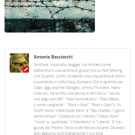
Antonio Bacciocchi
Scrittore, musicista, blogger. Ha militato come
batterista in una ventina di gruppi (tra cui Not Moving,
Link Quartet, Lilith), incidendo una cinquantina di dischi
e suonando in tutta Italia, Europa e USA e aprendo per
Clash, Iggy and the Stooges, Johnny Thunders, Manu
Chao etc. Ha scritto una decina di libri tra cui "Uscito
vivo dagli anni 80", "Mod Generations", "Paul Weller,
L’uomo cangiante", "Rock n Goal", "Rock n Spor"t, Gil
Scott-Heron Il Bob Dylan Nero" e "Ray Charles- Il genio
senza tempo". Collabora con i mensili “Classic Rock”,
"Vinile" e i quotidiani “Il Manifesto” e “Libertà”. E' tra i
giurati del Premio Tenco e del Rockol Awards. Da sedici
anni aggiorna quotidianamente il suo blog