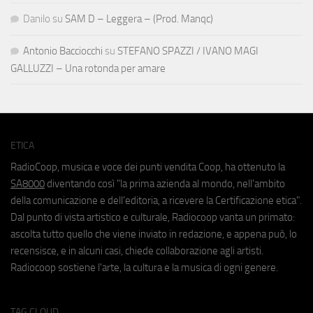
Danilo
su
SAM D – Leggera – (Prod. Manqc)
Antonio Bacciocchi
su
STEFANO SPAZZI / IVANO MAGI
GALLUZZI – Una rotonda per amare
ETICA
RadioCoop, musica e voce dei punti vendita Coop, ha ottenuto la
SA8000
diventando così "la prima azienda al mondo, nell'ambito
della comunicazione e dell'editoria, a ricevere la Certificazione etica".
Dal punto di vista artistico e culturale, Radiocoop vanta un primato:
ascolta tutto quello che viene inviato in redazione, e appena può, lo
recensisce, e in alcuni casi, chiede collaborazione agli artisti.
Radiocoop sostiene l'arte, la cultura e la musica di ogni genere.
TAG CLOUD