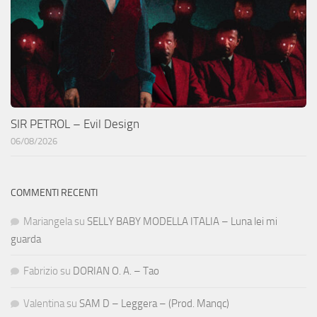
SIR PETROL – Evil Design
06/08/2026
COMMENTI RECENTI
Mariangela
su
SELLY BABY MODELLA ITALIA – Luna lei mi
guarda
Fabrizio
su
DORIAN O. A. – Tao
Valentina
su
SAM D – Leggera – (Prod. Manqc)