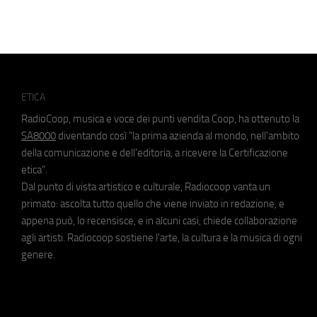
ETICA
RadioCoop, musica e voce dei punti vendita Coop, ha ottenuto la
SA8000
diventando così "la prima azienda al mondo, nell'ambito
della comunicazione e dell'editoria, a ricevere la Certificazione
etica".
Dal punto di vista artistico e culturale, Radiocoop vanta un
primato: ascolta tutto quello che viene inviato in redazione, e
appena può, lo recensisce, e in alcuni casi, chiede collaborazione
agli artisti. Radiocoop sostiene l'arte, la cultura e la musica di ogni
genere.