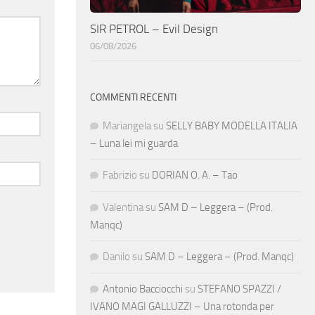
SIR PETROL – Evil Design
06/08/2026
COMMENTI RECENTI
Mariangela
su
SELLY BABY MODELLA ITALIA
– Luna lei mi guarda
Fabrizio
su
DORIAN O. A. – Tao
Valentina
su
SAM D – Leggera – (Prod.
Manqc)
Danilo
su
SAM D – Leggera – (Prod. Manqc)
Antonio Bacciocchi
su
STEFANO SPAZZI /
IVANO MAGI GALLUZZI – Una rotonda per