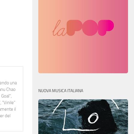
idendo una
Manu Chao
NUOVA MUSICA ITALIANA
 Goal",
 "Vinile"
namente il
er del