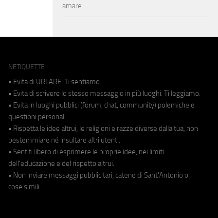
amare
NETIQUETTE
• Evita di URLARE. Ti sentiamo.
• Evita di scrivere lo stesso messaggio in più luoghi. Ti leggiamo.
• Evita in luoghi pubblici (forum, chat, community) polemiche e
questioni personali.
• Rispetta le idee altrui, le religioni e razze diverse dalla tua, non
bestemmiare né insultare altri utenti.
• Sentiti libero di esprimere le proprie idee, nei limiti
dell'educazione e del rispetto altrui.
• Non inviare messaggi pubblicitari, catene di Sant'Antonio o
cose simili.