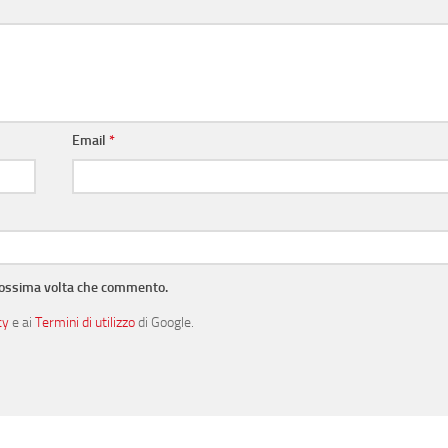
Email
*
prossima volta che commento.
cy
e ai
Termini di utilizzo
di Google.