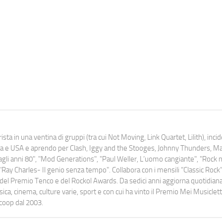
ista in una ventina di gruppi (tra cui Not Moving, Link Quartet, Lilith), inc
uropa e USA e aprendo per Clash, Iggy and the Stooges, Johnny Thunders, 
o dagli anni 80", "Mod Generations", "Paul Weller, L’uomo cangiante", "Rock n
Ray Charles- Il genio senza tempo". Collabora con i mensili “Classic Rock”,
urati del Premio Tenco e del Rockol Awards. Da sedici anni aggiorna quotidia
a, cinema, culture varie, sport e con cui ha vinto il Premio Mei Musiclett
ocoop dal 2003.