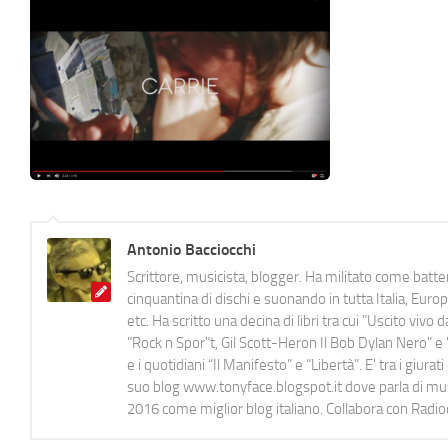
Antonio Bacciocchi
Scrittore, musicista, blogger. Ha militato come batter
cinquantina di dischi e suonando in tutta Italia, E
etc. Ha scritto una decina di libri tra cui "Uscito viv
"Rock n Spor"t, Gil Scott-Heron Il Bob Dylan Nero" e "
e i quotidiani “Il Manifesto” e “Libertà”. E' tra i gi
suo blog www.tonyface.blogspot.it dove parla di music
2016 come miglior blog italiano. Collabora con Radi