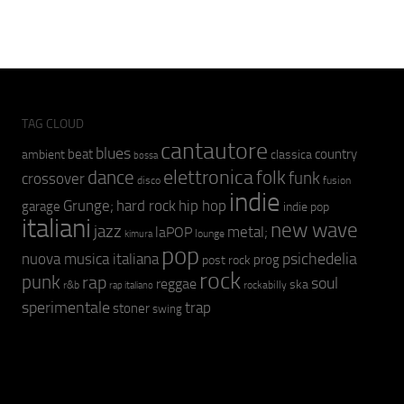
TAG CLOUD
cantautore
blues
beat
country
ambient
classica
bossa
elettronica
dance
folk
funk
crossover
fusion
disco
indie
hip hop
Grunge;
hard rock
garage
indie pop
italiani
new wave
jazz
metal;
laPOP
lounge
kimura
pop
psichedelia
nuova musica italiana
prog
post rock
rock
punk
rap
soul
reggae
ska
r&b
rockabilly
rap italiano
sperimentale
trap
stoner
swing