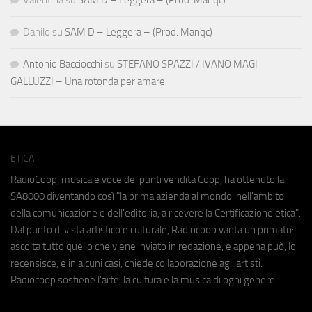
Danilo
su
SAM D – Leggera – (Prod. Manqc)
Antonio Bacciocchi
su
STEFANO SPAZZI / IVANO MAGI
GALLUZZI – Una rotonda per amare
ETICA
RadioCoop, musica e voce dei punti vendita Coop, ha ottenuto la
SA8000
diventando così "la prima azienda al mondo, nell'ambito
della comunicazione e dell'editoria, a ricevere la Certificazione etica".
Dal punto di vista artistico e culturale, Radiocoop vanta un primato:
ascolta tutto quello che viene inviato in redazione, e appena può, lo
recensisce, e in alcuni casi, chiede collaborazione agli artisti.
Radiocoop sostiene l'arte, la cultura e la musica di ogni genere.