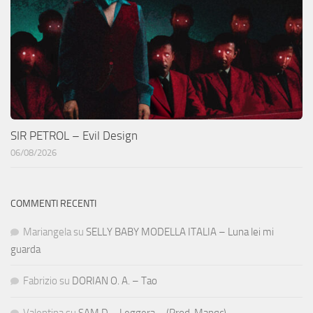
SIR PETROL – Evil Design
06/08/2026
COMMENTI RECENTI
Mariangela
su
SELLY BABY MODELLA ITALIA – Luna lei mi
guarda
Fabrizio
su
DORIAN O. A. – Tao
Valentina
su
SAM D – Leggera – (Prod. Manqc)