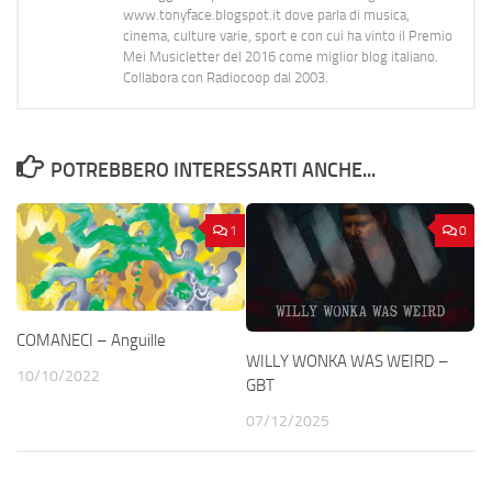
www.tonyface.blogspot.it dove parla di musica,
cinema, culture varie, sport e con cui ha vinto il Premio
Mei Musicletter del 2016 come miglior blog italiano.
Collabora con Radiocoop dal 2003.
POTREBBERO INTERESSARTI ANCHE...
1
0
COMANECI – Anguille
WILLY WONKA WAS WEIRD –
10/10/2022
GBT
07/12/2025