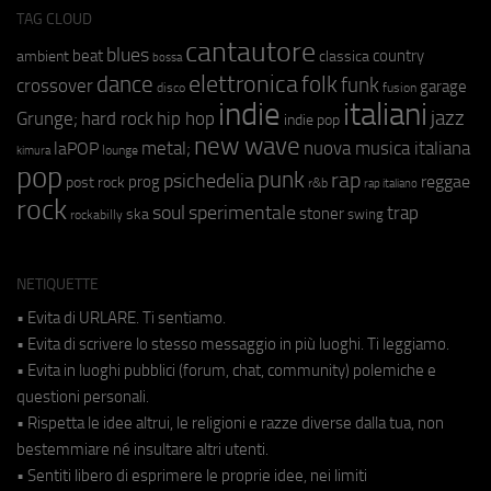
TAG CLOUD
cantautore
blues
beat
country
ambient
classica
bossa
elettronica
dance
folk
funk
crossover
garage
fusion
disco
indie
italiani
jazz
hip hop
Grunge;
hard rock
indie pop
new wave
metal;
nuova musica italiana
laPOP
lounge
kimura
pop
punk
rap
psichedelia
reggae
prog
post rock
r&b
rap italiano
rock
soul
sperimentale
trap
stoner
ska
swing
rockabilly
NETIQUETTE
• Evita di URLARE. Ti sentiamo.
• Evita di scrivere lo stesso messaggio in più luoghi. Ti leggiamo.
• Evita in luoghi pubblici (forum, chat, community) polemiche e
questioni personali.
• Rispetta le idee altrui, le religioni e razze diverse dalla tua, non
bestemmiare né insultare altri utenti.
• Sentiti libero di esprimere le proprie idee, nei limiti