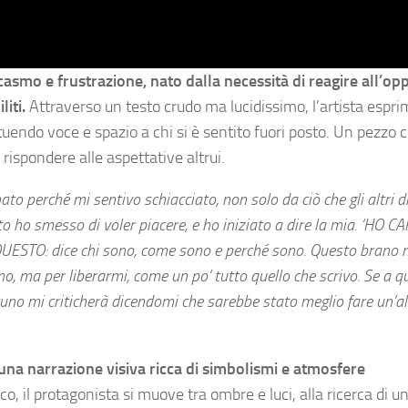
rcasmo e frustrazione, nato dalla necessità di reagire all’o
iti.
Attraverso un testo crudo ma lucidissimo, l’artista esprim
tituendo voce e spazio a chi si è sentito fuori posto. Un pezzo 
 rispondere alle aspettative altrui.
to perché mi sentivo schiacciato, non solo da ciò che gli altri d
ho smesso di voler piacere, e ho iniziato a dire la mia. ‘HO CAP
QUESTO: dice chi sono, come sono e perché sono. Questo brano 
o, ma per liberarmi, come un po’ tutto quello che scrivo. Se a 
lcuno mi criticherà dicendomi che sarebbe stato meglio fare un’al
è una narrazione visiva ricca di simbolismi e atmosfere
, il protagonista si muove tra ombre e luci, alla ricerca di un