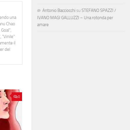
Antonio Bacciocchi
su
STEFANO SPAZZI /
idendo una
IVANO MAGI GALLUZZI – Una rotonda per
Manu Chao
amare
 Goal",
 "Vinile"
namente il
er del
0