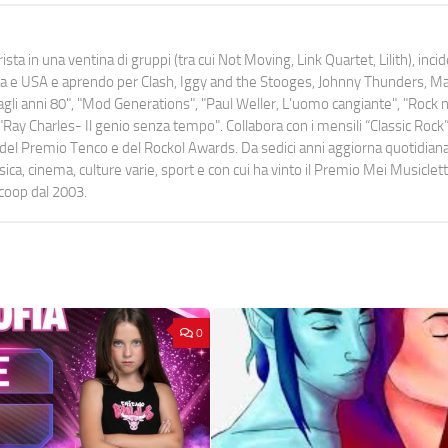
ista in una ventina di gruppi (tra cui Not Moving, Link Quartet, Lilith), inc
uropa e USA e aprendo per Clash, Iggy and the Stooges, Johnny Thunders, 
o dagli anni 80", "Mod Generations", "Paul Weller, L’uomo cangiante", "Rock n
Ray Charles- Il genio senza tempo". Collabora con i mensili “Classic Rock”,
urati del Premio Tenco e del Rockol Awards. Da sedici anni aggiorna quotidia
a, cinema, culture varie, sport e con cui ha vinto il Premio Mei Musiclett
ocoop dal 2003.
0