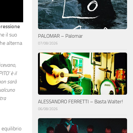
ppressione
e il suo
PALOMAR – Palomar
che alterna
07/08/2026
icevano,
ITO’ è il
non sarà
qualcuno
tra
ALESSANDRO FERRETTI – Basta Walter!
06/08/2026
 equilibrio