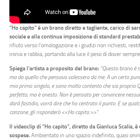
“Ho capito” è un brano diretto e tagliente, carico di sa
sociale e alla continua imposizione di standard prestabil
rifiuto verso l’omologazione e i giudizi non richiesti, res
ironia e rabbia, portando alla luce il peso di dover sempre
Spiega l’artista a proposito del brano:
“Questo brano è na
ma da quello che pensavo volessero da me. A un certo punto 
mio primo singolo, e sono molto contento che sia proprio 
perfetto, ma è onesto. Non è pensato per convincere nessun
darà fastidio, vorrà dire che ho centrato il punto. E se qua
canzone, gli risponderò <<Ho capito.>>”.
Il videoclip di “Ho capito”, diretto da Gianluca Scalia, 
sospese.
Ambientato in uno spazio indefinito, quasi onirico