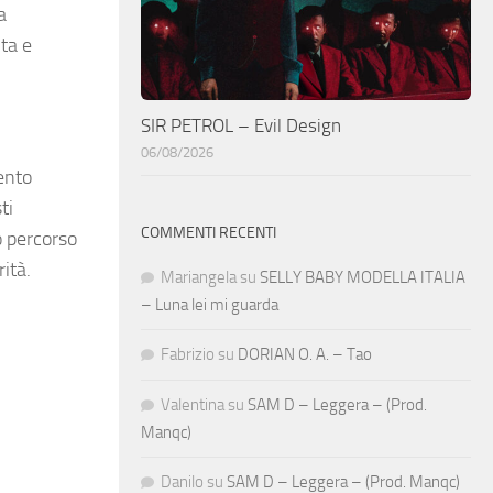
a
ita e
SIR PETROL – Evil Design
06/08/2026
ento
ti
COMMENTI RECENTI
uo percorso
ità.
Mariangela
su
SELLY BABY MODELLA ITALIA
– Luna lei mi guarda
Fabrizio
su
DORIAN O. A. – Tao
Valentina
su
SAM D – Leggera – (Prod.
Manqc)
Danilo
su
SAM D – Leggera – (Prod. Manqc)