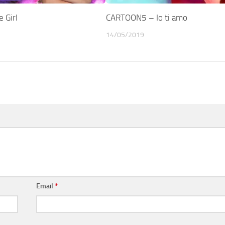
 Girl
CARTOON5 – Io ti amo
14/05/2019
Email
*