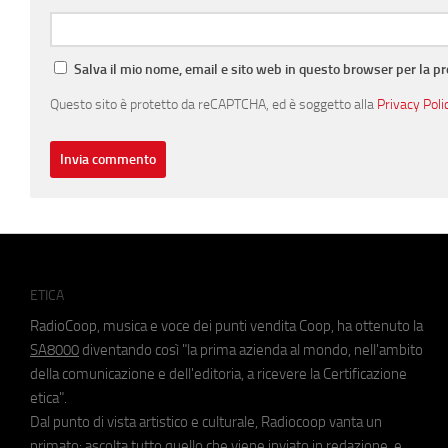
Salva il mio nome, email e sito web in questo browser per la 
Questo sito è protetto da reCAPTCHA, ed è soggetto alla
Privacy Poli
ETICA
RadioCoop, musica e voce dei punti vendita Coop, ha ottenuto la
SA8000
diventando così "la prima azienda al mondo, nell'ambito
della comunicazione e dell'editoria, a ricevere la Certificazione
etica".
Dal punto di vista artistico e culturale, Radiocoop vanta un
primato: ascolta tutto quello che viene inviato in redazione, e