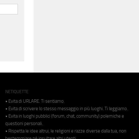
NETIQUETTE
• Evita di URLARE. Ti sentiamo.
• Evita di scrivere lo stesso messaggio in più luoghi. Ti leggiamo.
• Evita in luoghi pubblici (forum, chat, community) polemiche e
questioni personali.
• Rispetta le idee altrui, le religioni e razze diverse dalla tua, non
bestemmiare né insultare altri utenti.