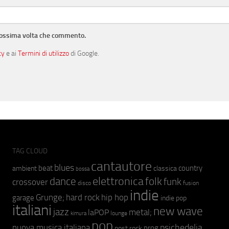
prossima volta che commento.
cy
e ai
Termini di utilizzo
di Google.
TAG CLOUD
cantautore
blues
beat
country
ambient
classica
bossa
elettronica
dance
folk
funk
crossover
fusion
disco
indie
hip hop
Grunge;
hard rock
garage
indie pop
italiani
new wave
jazz
metal;
laPOP
lounge
kimura
pop
psichedelia
nuova musica italiana
prog
post rock