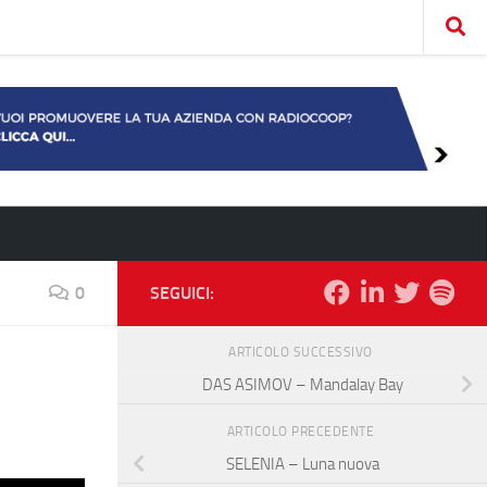
0
SEGUICI:
ARTICOLO SUCCESSIVO
DAS ASIMOV – Mandalay Bay
ARTICOLO PRECEDENTE
SELENIA – Luna nuova