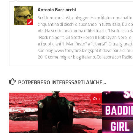
Antonio Bacciocchi
Scrittore, musicista, blogger. Ha militato come batter
cinquantina di dischi e suonando in tutta Italia, E
etc. Ha scritto una decina di libri tra cui "Uscito viv
"Rock n Spor"t, Gil Scott-Heron Il Bob Dylan Nero" e "
e i quotidiani “Il Manifesto” e “Libertà”. E' tra i gi
suo blog www.tonyface.blogspot.it dove parla di music
2016 come miglior blog italiano. Collabora con Radi
POTREBBERO INTERESSARTI ANCHE...
0