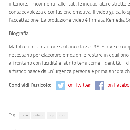
interiore. I movimenti rallentati, le inquadrature strette e 
consapevolezza e confusione emotiva. Il video guida lo sp
l’accettazione. La produzione video è firmata Kemedia Sr
Biografia
Matoh è un cantautore siciliano classe ’96. Scrive e com
necessario per elaborare emozioni e restare in equilibrio,
affrontano con lucidità e istinto temi come l’identità, il di
artistico nasce da un’urgenza personale prima ancora c
Condividi l'articolo:
on Twitter
on Facebo
Tag:
indie
italiani
pop
rock