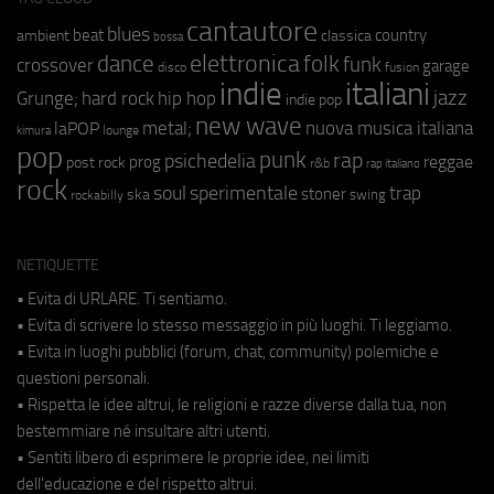
cantautore
blues
beat
country
ambient
classica
bossa
elettronica
dance
folk
funk
crossover
garage
fusion
disco
indie
italiani
jazz
hip hop
Grunge;
hard rock
indie pop
new wave
metal;
nuova musica italiana
laPOP
lounge
kimura
pop
punk
rap
psichedelia
reggae
prog
post rock
r&b
rap italiano
rock
soul
sperimentale
trap
stoner
ska
swing
rockabilly
NETIQUETTE
• Evita di URLARE. Ti sentiamo.
• Evita di scrivere lo stesso messaggio in più luoghi. Ti leggiamo.
• Evita in luoghi pubblici (forum, chat, community) polemiche e
questioni personali.
• Rispetta le idee altrui, le religioni e razze diverse dalla tua, non
bestemmiare né insultare altri utenti.
• Sentiti libero di esprimere le proprie idee, nei limiti
dell'educazione e del rispetto altrui.