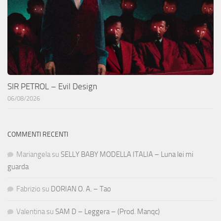
SIR PETROL – Evil Design
06/08/2026
COMMENTI RECENTI
Mariangela
su
SELLY BABY MODELLA ITALIA – Luna lei mi
guarda
Fabrizio
su
DORIAN O. A. – Tao
Valentina
su
SAM D – Leggera – (Prod. Manqc)