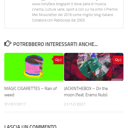
www.tonyface.blogspot.it dove parla di musica,
cinema, culture varie, sport e con cui ha vinto il Premio
Mei Musicletter del 2016 come miglior blog italiano.
Collabora con Radiocoop dal 2003.
POTREBBERO INTERESSARTI ANCHE...
0
0
MAGIC CIGARETTES – Rain of
JACKINTHEBOX – On the
weed
moon (feat. Eramo Nubi)
31/07/2017
21/12/2021
LASCIA UN COMMENTO