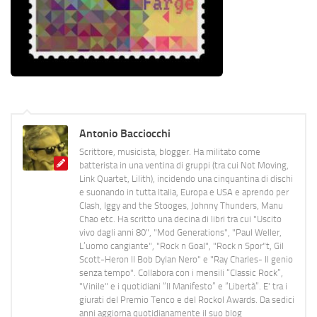
Antonio Bacciocchi
Scrittore, musicista, blogger. Ha militato come
batterista in una ventina di gruppi (tra cui Not Moving,
Link Quartet, Lilith), incidendo una cinquantina di dischi
e suonando in tutta Italia, Europa e USA e aprendo per
Clash, Iggy and the Stooges, Johnny Thunders, Manu
Chao etc. Ha scritto una decina di libri tra cui "Uscito
vivo dagli anni 80", "Mod Generations", "Paul Weller,
L’uomo cangiante", "Rock n Goal", "Rock n Spor"t, Gil
Scott-Heron Il Bob Dylan Nero" e "Ray Charles- Il genio
senza tempo". Collabora con i mensili “Classic Rock”,
"Vinile" e i quotidiani “Il Manifesto” e “Libertà”. E' tra i
giurati del Premio Tenco e del Rockol Awards. Da sedici
anni aggiorna quotidianamente il suo blog