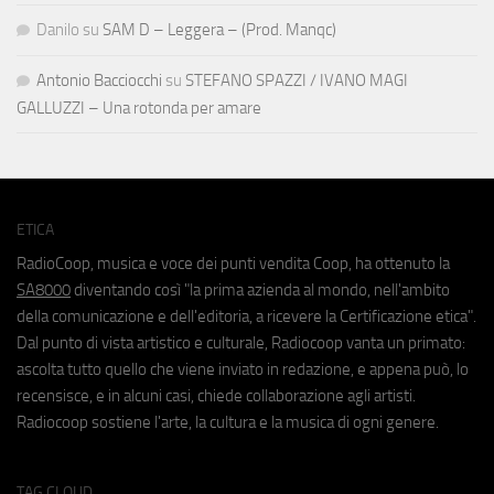
Danilo
su
SAM D – Leggera – (Prod. Manqc)
Antonio Bacciocchi
su
STEFANO SPAZZI / IVANO MAGI
GALLUZZI – Una rotonda per amare
ETICA
RadioCoop, musica e voce dei punti vendita Coop, ha ottenuto la
SA8000
diventando così "la prima azienda al mondo, nell'ambito
della comunicazione e dell'editoria, a ricevere la Certificazione etica".
Dal punto di vista artistico e culturale, Radiocoop vanta un primato:
ascolta tutto quello che viene inviato in redazione, e appena può, lo
recensisce, e in alcuni casi, chiede collaborazione agli artisti.
Radiocoop sostiene l'arte, la cultura e la musica di ogni genere.
TAG CLOUD