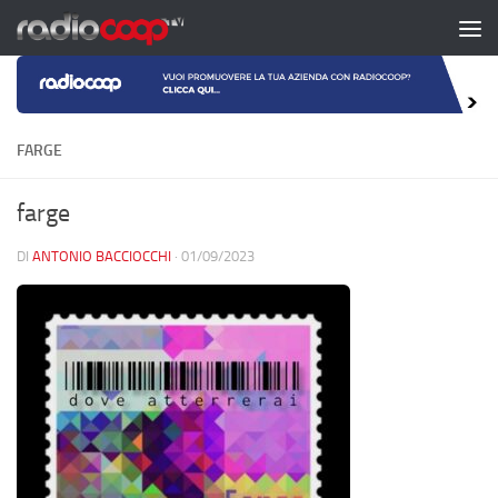
Salta al contenuto
FARGE
farge
DI
ANTONIO BACCIOCCHI
·
01/09/2023