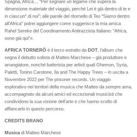
Spagna, Africa… “Per segnare un legame che supera la
dimensione materiale del viaggio, perché Lei è già dentro di te e
in ciascun* di noi”; alle parole del ritornello di Teo “Siamo dentro
all’Africa” potrei aggiungere come suggerisce la mia amica
Rahel Sereke del Coordinamento Antirazzista Italiano: “Africa,
sono già qui”».
AFRICA TORNERÒ
è il terzo estratto da
DOT
, l’album che
segna il debutto solista di Matteo Marchese – già produttore e
arrangiatore, nonché batterista per artisti quali Ghemon, Syria,
Paletti, Tonino Carotone, Ila and The Happy Trees – in uscita a
Novembre 2022 per The prisoner records. Un viaggio
esplorativo nei territori della musica che Matteo da sempre ama,
accompagnato da alcuni amici ed eccezionali musicisti che
condividono la sua visione dell’arte e che hanno scelto di
affiancarlo in questo percorso.
CREDITS BRANO
Musica
di Matteo Marchese