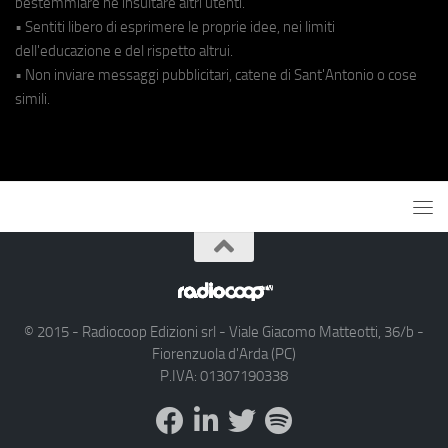
bestemmiare né insultare altri utenti.
• Sentiti libero di esprimere le proprie idee, nei limiti
dell'educazione e del rispetto altrui.
• Non inviare messaggi pubblicitari, catene di Sant'Antonio o cose
simili.
© 2015 - Radiocoop Edizioni srl - Viale Giacomo Matteotti, 36/b -
Fiorenzuola d'Arda (PC)
P.IVA: 01307190338