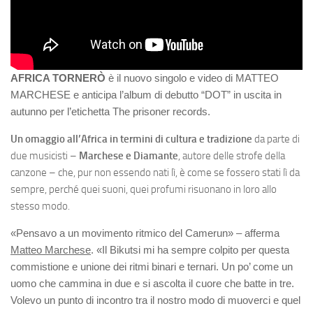
AFRICA TORNERÒ
è il nuovo singolo e video di MATTEO
MARCHESE e anticipa l’album di debutto “DOT” in uscita in
autunno per l’etichetta The prisoner records.
Un omaggio all’Africa in termini di cultura e tradizione
da parte di
due musicisti –
Marchese e Diamante
, autore delle strofe della
canzone – che, pur non essendo nati lì, è come se fossero stati lì da
sempre, perché quei suoni, quei profumi risuonano in loro allo
stesso modo.
«Pensavo a un movimento ritmico del Camerun» – afferma
Matteo Marchese
. «Il Bikutsi mi ha sempre colpito per questa
commistione e unione dei ritmi binari e ternari. Un po’ come un
uomo che cammina in due e si ascolta il cuore che batte in tre.
Volevo un punto di incontro tra il nostro modo di muoverci e quel