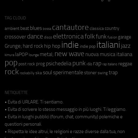
TAG CLOUD
cantautore
blues
beat
country
ambient
classica
bossa
elettronica
dance
folk
funk
crossover
garage
fusion
disco
indie
italiani
jazz
hip hop
Grunge;
hard rock
indie pop
new wave
metal;
nuova musica italiana
laPOP
lounge
kimura
pop
punk
rap
psichedelia
reggae
prog
post rock
r&b
rap italiano
rock
soul
sperimentale
trap
stoner
ska
swing
rockabilly
NETIQUETTE
• Evita di URLARE. Ti sentiamo.
• Evita di scrivere lo stesso messaggio in più luoghi. Ti leggiamo.
• Evita in luoghi pubblici (forum, chat, community) polemiche e
questioni personali.
• Rispetta le idee altrui, le religioni e razze diverse dalla tua, non