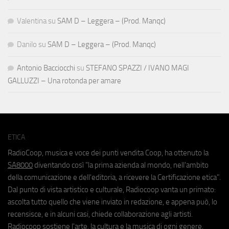
Valentina
su
SAM D – Leggera – (Prod. Manqc)
Danilo
su
SAM D – Leggera – (Prod. Manqc)
Antonio Bacciocchi
su
STEFANO SPAZZI / IVANO MAGI
GALLUZZI – Una rotonda per amare
ETICA
RadioCoop, musica e voce dei punti vendita Coop, ha ottenuto la
SA8000
diventando così "la prima azienda al mondo, nell'ambito
della comunicazione e dell'editoria, a ricevere la Certificazione etica".
Dal punto di vista artistico e culturale, Radiocoop vanta un primato:
ascolta tutto quello che viene inviato in redazione, e appena può, lo
recensisce, e in alcuni casi, chiede collaborazione agli artisti.
Radiocoop sostiene l'arte, la cultura e la musica di ogni genere.