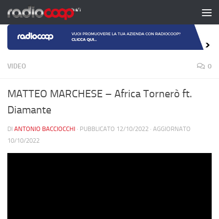
Salta al contenuto
VIDEO
0
MATTEO MARCHESE – Africa Tornerò ft.
Diamante
DI
ANTONIO BACCIOCCHI
· PUBBLICATO
12/10/2022
· AGGIORNATO
10/10/2022