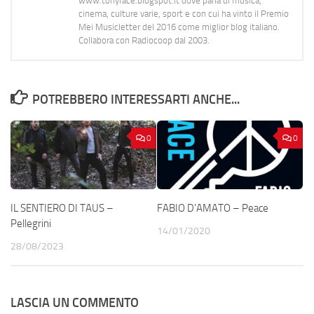
www.tonyface.blogspot.it dove parla di musica,
cinema, culture varie, sport e con cui ha vinto il Premio
Mei Musicletter del 2016 come miglior blog italiano.
Collabora con Radiocoop dal 2003.
POTREBBERO INTERESSARTI ANCHE...
0
0
IL SENTIERO DI TAUS –
FABIO D’AMATO – Peace
Pellegrini
14/01/2020
28/08/2023
LASCIA UN COMMENTO