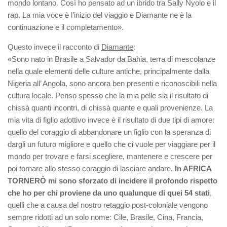
mondo lontano. Così ho pensato ad un ibrido tra Sally Nyolo e il
rap. La mia voce è l’inizio del viaggio e Diamante ne è la
continuazione e il completamento».
Questo invece il racconto di
Diamante
:
«Sono nato in Brasile a Salvador da Bahia, terra di mescolanze
nella quale elementi delle culture antiche, principalmente dalla
Nigeria all’ Angola, sono ancora ben presenti e riconoscibili nella
cultura locale. Penso spesso che la mia pelle sia il risultato di
chissà quanti incontri, di chissà quante e quali provenienze. La
mia vita di figlio adottivo invece è il risultato di due tipi di amore:
quello del coraggio di abbandonare un figlio con la speranza di
dargli un futuro migliore e quello che ci vuole per viaggiare per il
mondo per trovare e farsi scegliere, mantenere e crescere per
poi tornare allo stesso coraggio di lasciare andare.
In AFRICA
TORNERÒ mi sono sforzato di incidere il profondo rispetto
che ho per chi proviene da uno qualunque di quei 54 stati
,
quelli che a causa del nostro retaggio post-coloniale vengono
sempre ridotti ad un solo nome: Cile, Brasile, Cina, Francia,