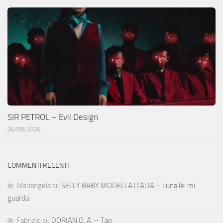
SIR PETROL – Evil Design
06/08/2026
COMMENTI RECENTI
Mariangela
su
SELLY BABY MODELLA ITALIA – Luna lei mi
guarda
Fabrizio
su
DORIAN O. A. – Tao