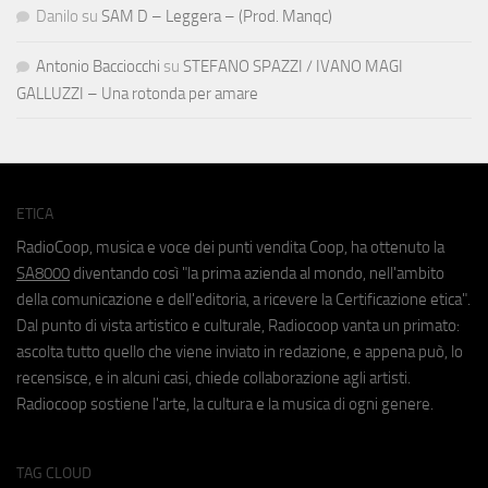
Danilo
su
SAM D – Leggera – (Prod. Manqc)
Antonio Bacciocchi
su
STEFANO SPAZZI / IVANO MAGI
GALLUZZI – Una rotonda per amare
ETICA
RadioCoop, musica e voce dei punti vendita Coop, ha ottenuto la
SA8000
diventando così "la prima azienda al mondo, nell'ambito
della comunicazione e dell'editoria, a ricevere la Certificazione etica".
Dal punto di vista artistico e culturale, Radiocoop vanta un primato:
ascolta tutto quello che viene inviato in redazione, e appena può, lo
recensisce, e in alcuni casi, chiede collaborazione agli artisti.
Radiocoop sostiene l'arte, la cultura e la musica di ogni genere.
TAG CLOUD