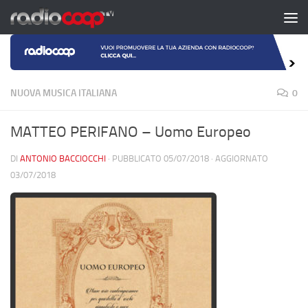
Salta al contenuto
NUOVA MUSICA ITALIANA
0
MATTEO PERIFANO – Uomo Europeo
DI
ANTONIO BACCIOCCHI
· PUBBLICATO
05/07/2018
· AGGIORNATO
03/07/2018