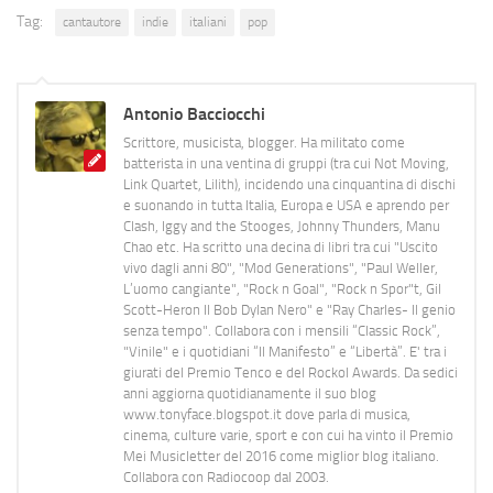
Tag:
cantautore
indie
italiani
pop
Antonio Bacciocchi
Scrittore, musicista, blogger. Ha militato come
batterista in una ventina di gruppi (tra cui Not Moving,
Link Quartet, Lilith), incidendo una cinquantina di dischi
e suonando in tutta Italia, Europa e USA e aprendo per
Clash, Iggy and the Stooges, Johnny Thunders, Manu
Chao etc. Ha scritto una decina di libri tra cui "Uscito
vivo dagli anni 80", "Mod Generations", "Paul Weller,
L’uomo cangiante", "Rock n Goal", "Rock n Spor"t, Gil
Scott-Heron Il Bob Dylan Nero" e "Ray Charles- Il genio
senza tempo". Collabora con i mensili “Classic Rock”,
"Vinile" e i quotidiani “Il Manifesto” e “Libertà”. E' tra i
giurati del Premio Tenco e del Rockol Awards. Da sedici
anni aggiorna quotidianamente il suo blog
www.tonyface.blogspot.it dove parla di musica,
cinema, culture varie, sport e con cui ha vinto il Premio
Mei Musicletter del 2016 come miglior blog italiano.
Collabora con Radiocoop dal 2003.