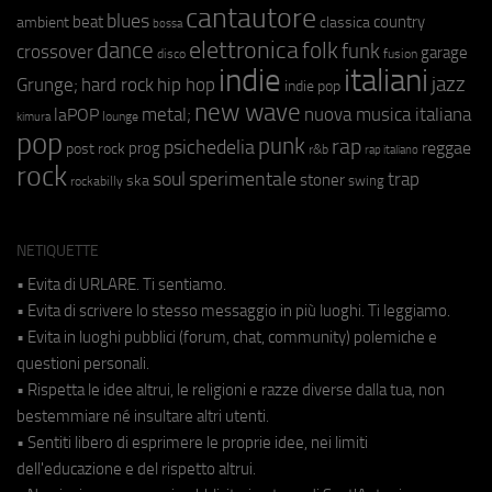
cantautore
blues
beat
country
ambient
classica
bossa
elettronica
dance
folk
funk
crossover
garage
fusion
disco
indie
italiani
jazz
hip hop
Grunge;
hard rock
indie pop
new wave
metal;
nuova musica italiana
laPOP
lounge
kimura
pop
punk
rap
psichedelia
reggae
prog
post rock
r&b
rap italiano
rock
soul
sperimentale
trap
stoner
ska
swing
rockabilly
NETIQUETTE
• Evita di URLARE. Ti sentiamo.
• Evita di scrivere lo stesso messaggio in più luoghi. Ti leggiamo.
• Evita in luoghi pubblici (forum, chat, community) polemiche e
questioni personali.
• Rispetta le idee altrui, le religioni e razze diverse dalla tua, non
bestemmiare né insultare altri utenti.
• Sentiti libero di esprimere le proprie idee, nei limiti
dell'educazione e del rispetto altrui.