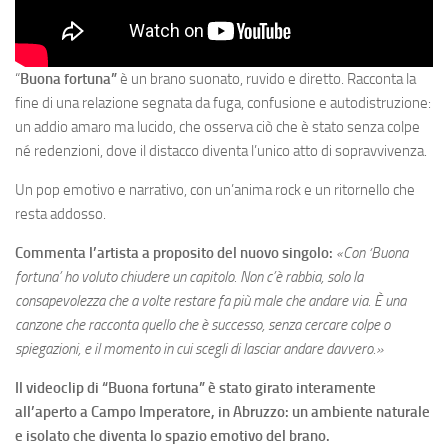
“
Buona fortuna”
è un brano suonato, ruvido e diretto. Racconta la
fine di una relazione segnata da fuga, confusione e autodistruzione:
un addio amaro ma lucido, che osserva ciò che è stato senza colpe
né redenzioni, dove il distacco diventa l’unico atto di sopravvivenza.
Un pop emotivo e narrativo, con un’anima rock e un ritornello che
resta addosso.
Commenta l’artista a proposito del nuovo singolo:
«Con ‘Buona
fortuna’ ho voluto chiudere un capitolo. Non c’è rabbia, solo la
consapevolezza che a volte restare fa più male che andare via. È una
canzone che racconta quello che è successo, senza cercare colpe o
spiegazioni, e il momento in cui scegli di lasciar andare davvero.»
Il videoclip di “Buona fortuna” è stato girato interamente
all’aperto a Campo Imperatore, in Abruzzo: un ambiente naturale
e isolato che diventa lo spazio emotivo del brano.