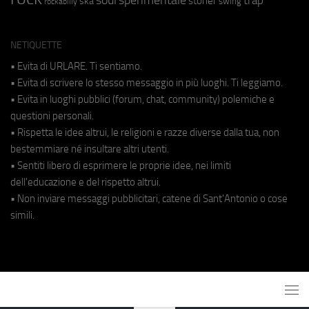
stoner
ska
swing
rockabilly
NETIQUETTE
• Evita di URLARE. Ti sentiamo.
• Evita di scrivere lo stesso messaggio in più luoghi. Ti leggiamo.
• Evita in luoghi pubblici (forum, chat, community) polemiche e
questioni personali.
• Rispetta le idee altrui, le religioni e razze diverse dalla tua, non
bestemmiare né insultare altri utenti.
• Sentiti libero di esprimere le proprie idee, nei limiti
dell'educazione e del rispetto altrui.
• Non inviare messaggi pubblicitari, catene di Sant'Antonio o cose
simili.