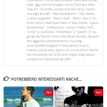
e suonando in tutta Italia, Europa e USA e aprendo per
Clash, Iggy and the Stooges, Johnny Thunders, Manu
Chao etc. Ha scritto una decina di libri tra cui "Uscito
vivo dagli anni 80", "Mod Generations", "Paul Weller,
L’uomo cangiante", "Rock n Goal", "Rock n Spor"t, Gil
Scott-Heron Il Bob Dylan Nero" e "Ray Charles- Il genio
senza tempo". Collabora con i mensili “Classic Rock”,
"Vinile" e i quotidiani “Il Manifesto” e “Libertà”. E' tra i
giurati del Premio Tenco e del Rockol Awards. Da sedici
anni aggiorna quotidianamente il suo blog
www.tonyface.blogspot.it dove parla di musica,
cinema, culture varie, sport e con cui ha vinto il Premio
Mei Musicletter del 2016 come miglior blog italiano.
Collabora con Radiocoop dal 2003.
POTREBBERO INTERESSARTI ANCHE...
0
0