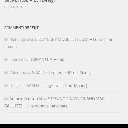
06/08/2026
COMMENTI RECENTI
Mariangela
su
SELLY BABY MODELLA ITALIA – Luna lei mi
guarda
Fabrizio
su
DORIAN O. A. – Tao
Valentina
su
SAM D – Leggera – (Prod. Manqc)
Danilo
su
SAM D – Leggera – (Prod. Manqc)
Antonio Bacciocchi
su
STEFANO SPAZZI / IVANO MAGI
GALLUZZI – Una rotonda per amare