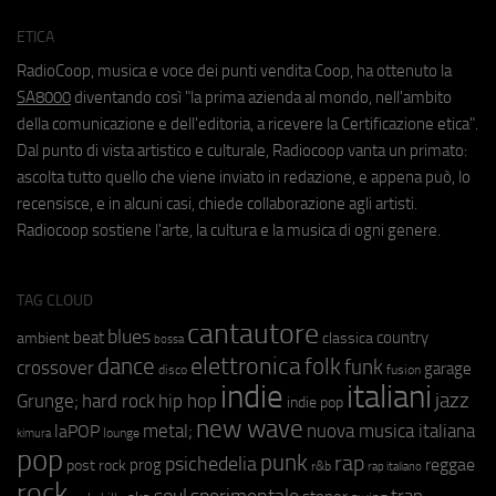
ETICA
RadioCoop, musica e voce dei punti vendita Coop, ha ottenuto la
SA8000
diventando così "la prima azienda al mondo, nell'ambito
della comunicazione e dell'editoria, a ricevere la Certificazione etica".
Dal punto di vista artistico e culturale, Radiocoop vanta un primato:
ascolta tutto quello che viene inviato in redazione, e appena può, lo
recensisce, e in alcuni casi, chiede collaborazione agli artisti.
Radiocoop sostiene l'arte, la cultura e la musica di ogni genere.
TAG CLOUD
cantautore
blues
beat
country
ambient
classica
bossa
elettronica
dance
folk
funk
crossover
garage
fusion
disco
indie
italiani
jazz
hip hop
Grunge;
hard rock
indie pop
new wave
metal;
nuova musica italiana
laPOP
lounge
kimura
pop
punk
rap
psichedelia
reggae
prog
post rock
r&b
rap italiano
rock
soul
sperimentale
trap