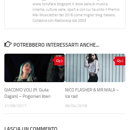
www.tonyface.blogspot.it dove parla di musica,
cinema, culture varie, sport e con cui ha vinto il Premio
Mei Musicletter del 2016 come miglior blog italiano.
Collabora con Radiocoop dal 2003.
POTREBBERO INTERESSARTI ANCHE...
0
0
GIACOMO VOLI (ft. Giulia
NICO FLASHER & MR.MALA –
Dagani) – Prigionieri liberi
Ice raid
31/08/2017
06/04/2018
LASCIA UN COMMENTO