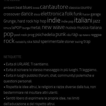
cantautore
blues
beat
country
ambient
classica
bossa
elettronica
dance
folk
funk
crossover
garage
fusion
disco
indie
italiani
jazz
hip hop
Grunge;
hard rock
indie pop
new wave
metal;
nuova musica italiana
laPOP
lounge
kimura
pop
punk
rap
psichedelia
reggae
prog
post rock
r&b
rap italiano
rock
soul
sperimentale
trap
stoner
ska
swing
rockabilly
NETIQUETTE
• Evita di URLARE. Ti sentiamo.
• Evita di scrivere lo stesso messaggio in più luoghi. Ti leggiamo.
• Evita in luoghi pubblici (forum, chat, community) polemiche e
questioni personali.
• Rispetta le idee altrui, le religioni e razze diverse dalla tua, non
bestemmiare né insultare altri utenti.
• Sentiti libero di esprimere le proprie idee, nei limiti
dell'educazione e del rispetto altrui.