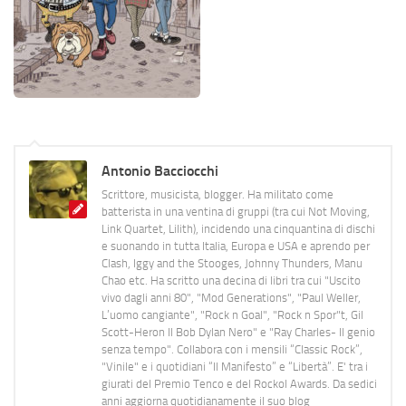
Antonio Bacciocchi
Scrittore, musicista, blogger. Ha militato come
batterista in una ventina di gruppi (tra cui Not Moving,
Link Quartet, Lilith), incidendo una cinquantina di dischi
e suonando in tutta Italia, Europa e USA e aprendo per
Clash, Iggy and the Stooges, Johnny Thunders, Manu
Chao etc. Ha scritto una decina di libri tra cui "Uscito
vivo dagli anni 80", "Mod Generations", "Paul Weller,
L’uomo cangiante", "Rock n Goal", "Rock n Spor"t, Gil
Scott-Heron Il Bob Dylan Nero" e "Ray Charles- Il genio
senza tempo". Collabora con i mensili “Classic Rock”,
"Vinile" e i quotidiani “Il Manifesto” e “Libertà”. E' tra i
giurati del Premio Tenco e del Rockol Awards. Da sedici
anni aggiorna quotidianamente il suo blog