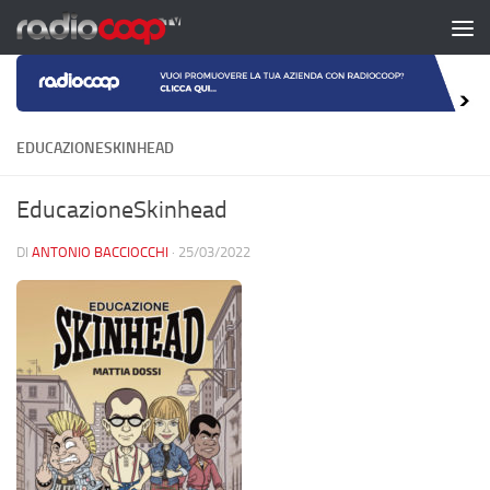
Salta al contenuto
EDUCAZIONESKINHEAD
EducazioneSkinhead
DI
ANTONIO BACCIOCCHI
·
25/03/2022