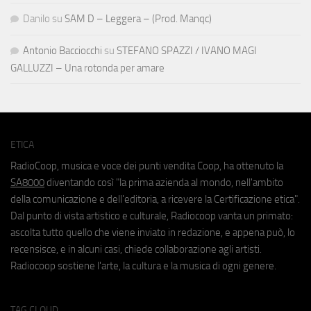
Danilo
su
SAM D – Leggera – (Prod. Manqc)
Antonio Bacciocchi
su
STEFANO SPAZZI / IVANO MAGI
GALLUZZI – Una rotonda per amare
ETICA
RadioCoop, musica e voce dei punti vendita Coop, ha ottenuto la
SA8000
diventando così "la prima azienda al mondo, nell'ambito
della comunicazione e dell'editoria, a ricevere la Certificazione etica".
Dal punto di vista artistico e culturale, Radiocoop vanta un primato:
ascolta tutto quello che viene inviato in redazione, e appena può, lo
recensisce, e in alcuni casi, chiede collaborazione agli artisti.
Radiocoop sostiene l'arte, la cultura e la musica di ogni genere.
TAG CLOUD