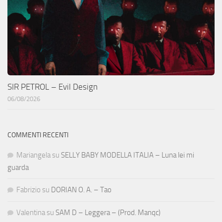
SIR PETROL – Evil Design
06/08/2026
COMMENTI RECENTI
Mariangela
su
SELLY BABY MODELLA ITALIA – Luna lei mi
guarda
Fabrizio
su
DORIAN O. A. – Tao
Valentina
su
SAM D – Leggera – (Prod. Manqc)