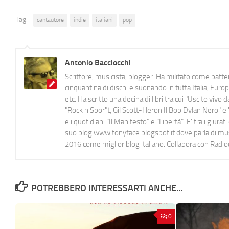
Tag:
cantautore
indie
italiani
pop
Antonio Bacciocchi
Scrittore, musicista, blogger. Ha militato come batter
cinquantina di dischi e suonando in tutta Italia, E
etc. Ha scritto una decina di libri tra cui "Uscito viv
"Rock n Spor"t, Gil Scott-Heron Il Bob Dylan Nero" e "
e i quotidiani “Il Manifesto” e “Libertà”. E' tra i gi
suo blog www.tonyface.blogspot.it dove parla di music
2016 come miglior blog italiano. Collabora con Radi
POTREBBERO INTERESSARTI ANCHE...
0