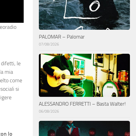
deoradio
PALOMAR – Palomar
07/08/2026
difetti, le
 la mia
elto come
sociali si
rigere
ALESSANDRO FERRETTI – Basta Walter!
06/08/2026
con lo