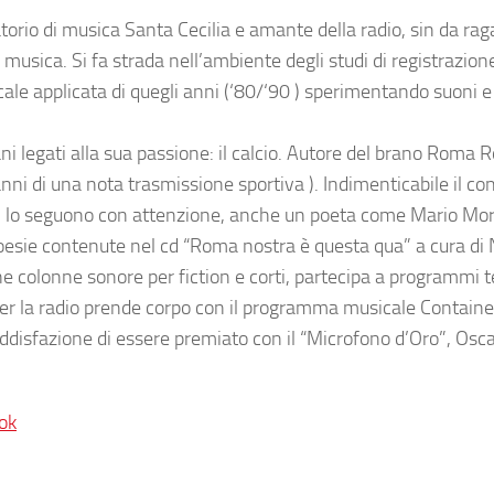
orio di musica Santa Cecilia e amante della radio, sin da ra
 musica. Si fa strada nell’ambiente degli studi di registrazio
cale applicata di quegli anni (‘80/‘90 ) sperimentando suoni 
i legati alla sua passione: il calcio. Autore del brano Roma 
nni di una nota trasmissione sportiva ). Indimenticabile il con
i lo seguono con attenzione, anche un poeta come Mario Mori
poesie contenute nel cd “Roma nostra è questa qua” a cura di 
one colonne sonore per fiction e corti, partecipa a programmi t
er la radio prende corpo con il programma musicale Container
ddisfazione di essere premiato con il “Microfono d’Oro”, Osca
ok