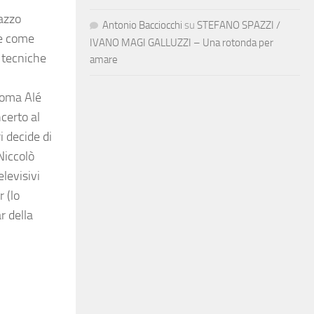
gazzo
Antonio Bacciocchi
su
STEFANO SPAZZI /
ne come
IVANO MAGI GALLUZZI – Una rotonda per
e tecniche
amare
Roma Alé
certo al
 decide di
Niccolò
elevisivi
 (lo
r della