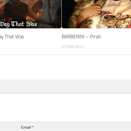
ay That Was
BARBERINI – Pirati
27/09/2022
Email
*