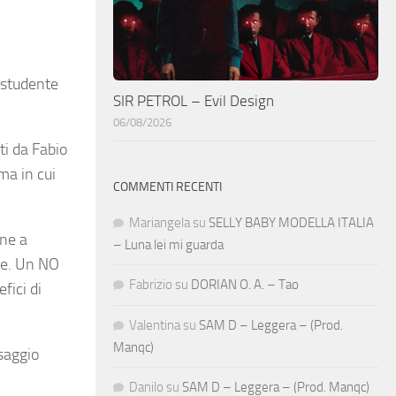
i studente
SIR PETROL – Evil Design
06/08/2026
ti da Fabio
oma in cui
COMMENTI RECENTI
Mariangela
su
SELLY BABY MODELLA ITALIA
one a
– Luna lei mi guarda
ure. Un NO
Fabrizio
su
DORIAN O. A. – Tao
fici di
Valentina
su
SAM D – Leggera – (Prod.
Manqc)
saggio
Danilo
su
SAM D – Leggera – (Prod. Manqc)