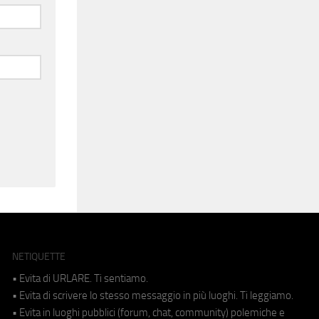
NETIQUETTE
• Evita di URLARE. Ti sentiamo.
• Evita di scrivere lo stesso messaggio in più luoghi. Ti leggiamo.
• Evita in luoghi pubblici (forum, chat, community) polemiche e