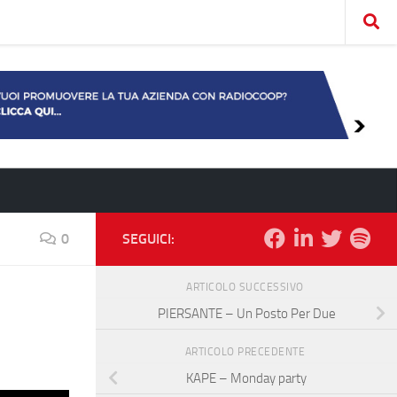
0
SEGUICI:
ARTICOLO SUCCESSIVO
PIERSANTE – Un Posto Per Due
ARTICOLO PRECEDENTE
KAPE – Monday party