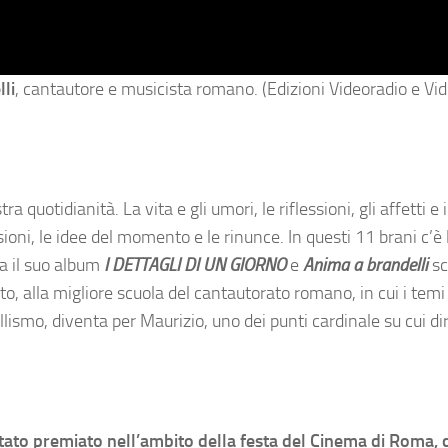
li
, cantautore e musicista romano. (Edizioni Videoradio e Vi
quotidianità. La vita e gli umori, le riflessioni, gli affetti e i 
assioni, le idee del momento e le rinunce. In questi 11 brani c’è
a il suo album
I DETTAGLI DI UN GIORNO
e
Anima a brandelli
sc
to, alla migliore scuola del cantautorato romano, in cui i temi 
ullismo, diventa per Maurizio, uno dei punti cardinale su cui di
 stato premiato nell’ambito della festa del Cinema di Roma, 