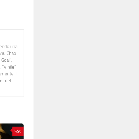
idendo una
Manu Chao
 Goal",
 "Vinile"
namente il
er del
0