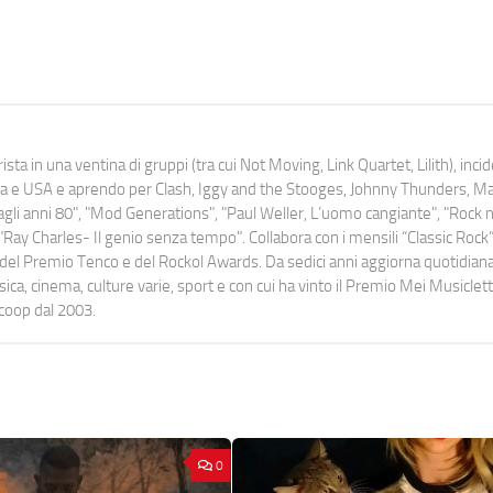
ista in una ventina di gruppi (tra cui Not Moving, Link Quartet, Lilith), inc
uropa e USA e aprendo per Clash, Iggy and the Stooges, Johnny Thunders, 
o dagli anni 80", "Mod Generations", "Paul Weller, L’uomo cangiante", "Rock n
Ray Charles- Il genio senza tempo". Collabora con i mensili “Classic Rock”,
urati del Premio Tenco e del Rockol Awards. Da sedici anni aggiorna quotidia
a, cinema, culture varie, sport e con cui ha vinto il Premio Mei Musiclett
ocoop dal 2003.
0