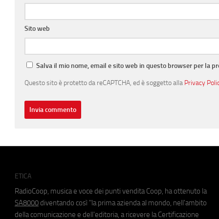
Sito web
Salva il mio nome, email e sito web in questo browser per la 
Questo sito è protetto da reCAPTCHA, ed è soggetto alla
Privacy Poli
ETICA
RadioCoop, musica e voce dei punti vendita Coop, ha ottenuto la
SA8000
diventando così "la prima azienda al mondo, nell'ambito
della comunicazione e dell'editoria, a ricevere la Certificazione