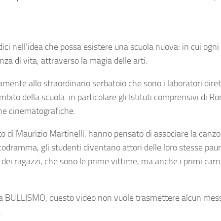
radici nell’idea che possa esistere una scuola nuova: in cui ogn
za di vita, attraverso la magia delle arti.
tamente allo straordinario serbatoio che sono i laboratori diret
mbito della scuola: in particolare gli Istituti comprensivi di R
ine cinematografiche.
ito di Maurizio Martinelli, hanno pensato di associare la canz
icodramma, gli studenti diventano attori delle loro stesse pa
 dei ragazzi, che sono le prime vittime, ma anche i primi carne
arola BULLISMO, questo video non vuole trasmettere alcun mes
.