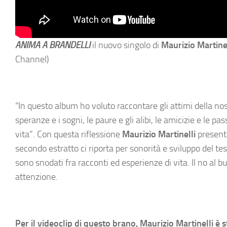
ANIMA A BRANDELLI
il nuovo singolo di
Maurizio Martinel
Channel)
“In questo album ho voluto raccontare gli attimi della nostra 
speranze e i sogni, le paure e gli alibi, le amicizie e le p
vita”. Con questa riflessione
Maurizio Martinelli
present
secondo estratto ci riporta per sonorità e sviluppo del tes
sono snodati fra racconti ed esperienze di vita. Il no al b
attenzione.
Per il videoclip di questo brano, Maurizio Martinelli è