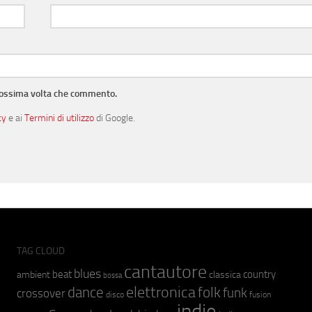
prossima volta che commento.
cy
e ai
Termini di utilizzo
di Google.
TAG CLOUD
cantautore
blues
beat
country
ambient
classica
bossa
elettronica
dance
folk
funk
crossover
fusion
disco
indie