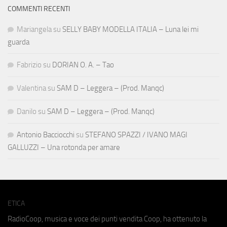
COMMENTI RECENTI
Mariangela
su
SELLY BABY MODELLA ITALIA – Luna lei mi
guarda
Fabrizio
su
DORIAN O. A. – Tao
Valentina
su
SAM D – Leggera – (Prod. Manqc)
Danilo
su
SAM D – Leggera – (Prod. Manqc)
Antonio Bacciocchi
su
STEFANO SPAZZI / IVANO MAGI
GALLUZZI – Una rotonda per amare
ETICA
RadioCoop, musica e voce dei punti vendita Coop, ha ottenuto la