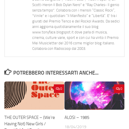
Scott-Heron Il Bob Dylan Nero" e "Ray Charles- Il genio
senza tempo". Collabora con i mensili “Classic Rock”,
"Vinile" e i quotidiani “Il Manifesto” e “Libertà”. E' tra i
giurati del Premio Tenco e del Rockol Awards. Da sedici
anni aggiorna quotidianamente il suo blog
www.tonyface.blogspot.it dove parla di musica,
cinema, culture varie, sport e con cui ha vinto il Premio
Mei Musicletter del 2016 come miglior blog italiano.
Collabora con Radiocoop dal 2003.
POTREBBERO INTERESSARTI ANCHE...
0
0
THE OUTER SPACE – (We’re
ALOSI – 1985
Having Not) New Girls /
18/04/2019