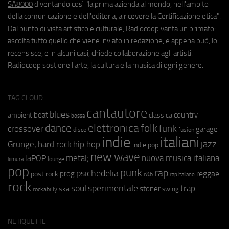
SA8000
diventando così "la prima azienda al mondo, nell'ambito
della comunicazione e dell'editoria, a ricevere la Certificazione etica".
Dal punto di vista artistico e culturale, Radiocoop vanta un primato:
ascolta tutto quello che viene inviato in redazione, e appena può, lo
recensisce, e in alcuni casi, chiede collaborazione agli artisti.
Radiocoop sostiene l'arte, la cultura e la musica di ogni genere.
TAG CLOUD
cantautore
blues
beat
country
ambient
classica
bossa
elettronica
dance
folk
funk
crossover
garage
fusion
disco
indie
italiani
jazz
hip hop
Grunge;
hard rock
indie pop
new wave
metal;
nuova musica italiana
laPOP
lounge
kimura
pop
punk
rap
psichedelia
reggae
prog
post rock
r&b
rap italiano
rock
soul
sperimentale
trap
stoner
ska
swing
rockabilly
NETIQUETTE