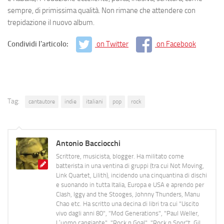
sempre, di primissima qualità. Non rimane che attendere con
trepidazione il nuovo album.
Condividi l'articolo:
on Twitter
on Facebook
Tag:
cantautore
indie
italiani
pop
rock
Antonio Bacciocchi
Scrittore, musicista, blogger. Ha militato come
batterista in una ventina di gruppi (tra cui Not Moving,
Link Quartet, Lilith), incidendo una cinquantina di dischi
e suonando in tutta Italia, Europa e USA e aprendo per
Clash, Iggy and the Stooges, Johnny Thunders, Manu
Chao etc. Ha scritto una decina di libri tra cui "Uscito
vivo dagli anni 80", "Mod Generations", "Paul Weller,
L’uomo cangiante", "Rock n Goal", "Rock n Spor"t, Gil