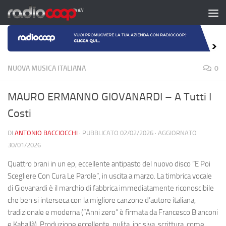
Salta al contenuto
NUOVA MUSICA ITALIANA
0
MAURO ERMANNO GIOVANARDI – A Tutti I
Costi
DI
ANTONIO BACCIOCCHI
· PUBBLICATO
02/02/2026
· AGGIORNATO
30/01/2026
Quattro brani in un ep, eccellente antipasto del nuovo disco “E Poi
Scegliere Con Cura Le Parole”, in uscita a marzo. La timbrica vocale
di Giovanardi è il marchio di fabbrica immediatamente riconoscibile
che ben si interseca con la migliore canzone d’autore italiana,
tradizionale e moderna (“Anni zero” è firmata da Francesco Bianconi
e Kaballà). Produzione eccellente, pulita, incisiva, scrittura, come