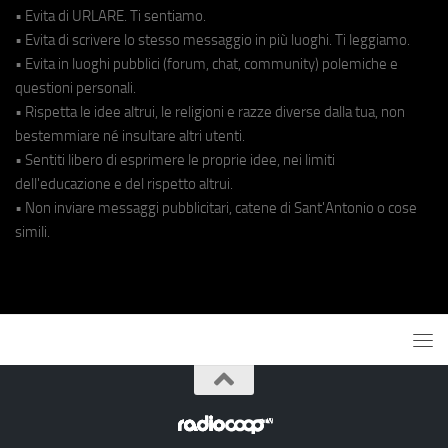
• Evita di URLARE. Ti sentiamo.
• Evita di scrivere lo stesso messaggio in più luoghi. Ti leggiamo.
• Evita in luoghi pubblici (forum, chat, community) polemiche e
questioni personali.
• Rispetta le idee altrui, le religioni e razze diverse dalla tua, non
bestemmiare né insultare altri utenti.
• Sentiti libero di esprimere le proprie idee, nei limiti
dell'educazione e del rispetto altrui.
• Non inviare messaggi pubblicitari, catene di Sant'Antonio o cose
simili.