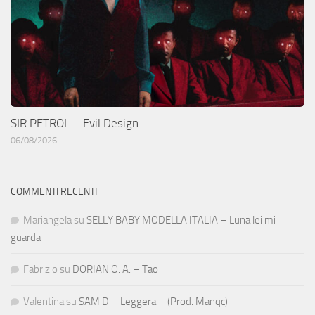
SIR PETROL – Evil Design
06/08/2026
COMMENTI RECENTI
Mariangela
su
SELLY BABY MODELLA ITALIA – Luna lei mi
guarda
Fabrizio
su
DORIAN O. A. – Tao
Valentina
su
SAM D – Leggera – (Prod. Manqc)