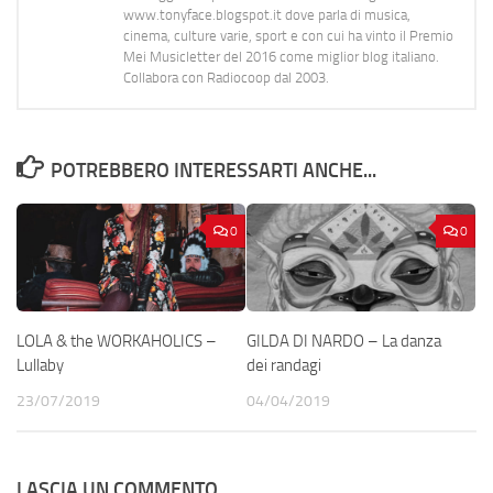
www.tonyface.blogspot.it dove parla di musica,
cinema, culture varie, sport e con cui ha vinto il Premio
Mei Musicletter del 2016 come miglior blog italiano.
Collabora con Radiocoop dal 2003.
POTREBBERO INTERESSARTI ANCHE...
0
0
LOLA & the WORKAHOLICS –
GILDA DI NARDO – La danza
Lullaby
dei randagi
23/07/2019
04/04/2019
LASCIA UN COMMENTO