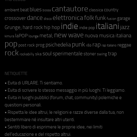
cantautore
blues
beat
country
ambient
classica
bossa
elettronica
dance
folk
funk
crossover
garage
fusion
disco
indie
italiani
jazz
hip hop
Grunge;
hard rock
indie pop
new wave
metal;
nuova musica italiana
laPOP
lounge
kimura
pop
punk
rap
psichedelia
reggae
prog
post rock
r&b
rap italiano
rock
soul
sperimentale
trap
stoner
ska
swing
rockabilly
NETIQUETTE
• Evita di URLARE. Ti sentiamo.
• Evita di scrivere lo stesso messaggio in più luoghi. Ti leggiamo.
• Evita in luoghi pubblici (forum, chat, community) polemiche e
questioni personali.
• Rispetta le idee altrui, le religioni e razze diverse dalla tua, non
bestemmiare né insultare altri utenti.
• Sentiti libero di esprimere le proprie idee, nei limiti
dell'educazione e del rispetto altrui.