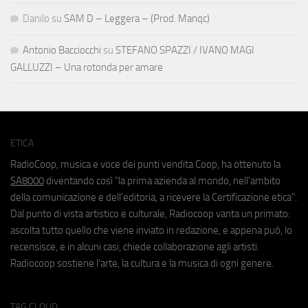
Danilo
su
SAM D – Leggera – (Prod. Manqc)
Antonio Bacciocchi
su
STEFANO SPAZZI / IVANO MAGI
GALLUZZI – Una rotonda per amare
ETICA
RadioCoop, musica e voce dei punti vendita Coop, ha ottenuto la
SA8000
diventando così "la prima azienda al mondo, nell'ambito
della comunicazione e dell'editoria, a ricevere la Certificazione etica".
Dal punto di vista artistico e culturale, Radiocoop vanta un primato:
ascolta tutto quello che viene inviato in redazione, e appena può, lo
recensisce, e in alcuni casi, chiede collaborazione agli artisti.
Radiocoop sostiene l'arte, la cultura e la musica di ogni genere.
TAG CLOUD