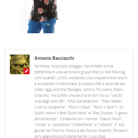
Antonio Bacciocchi
Scrittore, musicista, blogger. Ha militato come
batterista in una ventina di gruppi (tra cui Not Moving,
Link Quartet, Lilith), incidendo una cinquantina di dischi
e suonando in tutta Italia, Europa e USA e aprendo per
Clash, Iggy and the Stooges, Johnny Thunders, Manu
Chao etc. Ha scritto una decina di libri tra cui "Uscito
vivo dagli anni 80", "Mod Generations", "Paul Weller,
L’uomo cangiante", "Rock n Goal", "Rock n Spor"t, Gil
Scott-Heron Il Bob Dylan Nero" e "Ray Charles- Il genio
senza tempo". Collabora con i mensili “Classic Rock”,
"Vinile" e i quotidiani “Il Manifesto” e “Libertà”. E' tra i
giurati del Premio Tenco e del Rockol Awards. Da sedici
anni aggiorna quotidianamente il suo blog