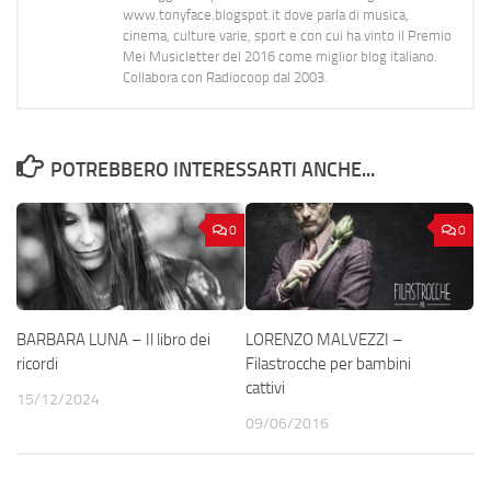
www.tonyface.blogspot.it dove parla di musica,
cinema, culture varie, sport e con cui ha vinto il Premio
Mei Musicletter del 2016 come miglior blog italiano.
Collabora con Radiocoop dal 2003.
POTREBBERO INTERESSARTI ANCHE...
0
0
BARBARA LUNA – Il libro dei
LORENZO MALVEZZI –
ricordi
Filastrocche per bambini
cattivi
15/12/2024
09/06/2016