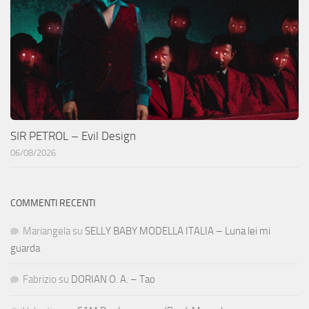
SIR PETROL – Evil Design
06/08/2026
COMMENTI RECENTI
Mariangela
su
SELLY BABY MODELLA ITALIA – Luna lei mi
guarda
Fabrizio
su
DORIAN O. A. – Tao