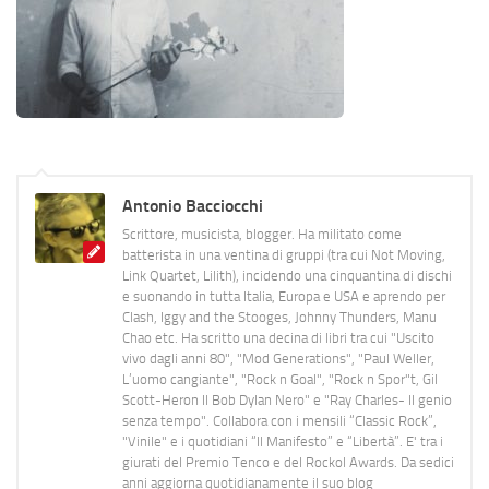
Antonio Bacciocchi
Scrittore, musicista, blogger. Ha militato come
batterista in una ventina di gruppi (tra cui Not Moving,
Link Quartet, Lilith), incidendo una cinquantina di dischi
e suonando in tutta Italia, Europa e USA e aprendo per
Clash, Iggy and the Stooges, Johnny Thunders, Manu
Chao etc. Ha scritto una decina di libri tra cui "Uscito
vivo dagli anni 80", "Mod Generations", "Paul Weller,
L’uomo cangiante", "Rock n Goal", "Rock n Spor"t, Gil
Scott-Heron Il Bob Dylan Nero" e "Ray Charles- Il genio
senza tempo". Collabora con i mensili “Classic Rock”,
"Vinile" e i quotidiani “Il Manifesto” e “Libertà”. E' tra i
giurati del Premio Tenco e del Rockol Awards. Da sedici
anni aggiorna quotidianamente il suo blog