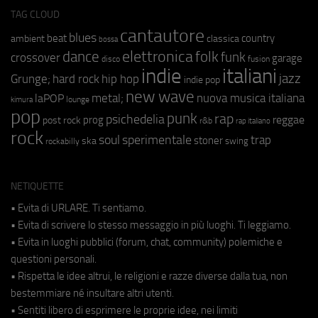
TAG CLOUD
cantautore
blues
beat
country
ambient
classica
bossa
elettronica
dance
folk
funk
crossover
garage
fusion
disco
indie
italiani
jazz
hip hop
Grunge;
hard rock
indie pop
new wave
metal;
nuova musica italiana
laPOP
lounge
kimura
pop
punk
rap
psichedelia
reggae
prog
post rock
r&b
rap italiano
rock
soul
sperimentale
trap
stoner
ska
swing
rockabilly
NETIQUETTE
• Evita di URLARE. Ti sentiamo.
• Evita di scrivere lo stesso messaggio in più luoghi. Ti leggiamo.
• Evita in luoghi pubblici (forum, chat, community) polemiche e
questioni personali.
• Rispetta le idee altrui, le religioni e razze diverse dalla tua, non
bestemmiare né insultare altri utenti.
• Sentiti libero di esprimere le proprie idee, nei limiti