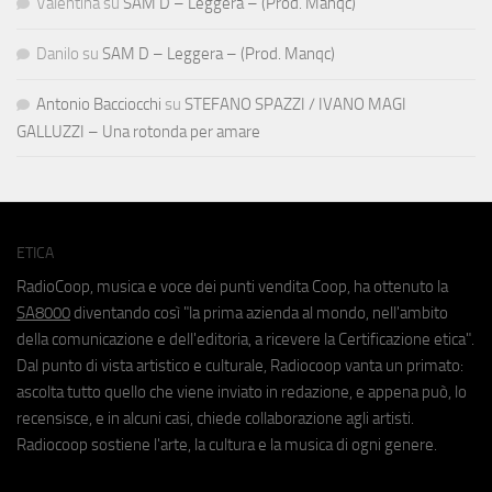
Valentina
su
SAM D – Leggera – (Prod. Manqc)
Danilo
su
SAM D – Leggera – (Prod. Manqc)
Antonio Bacciocchi
su
STEFANO SPAZZI / IVANO MAGI
GALLUZZI – Una rotonda per amare
ETICA
RadioCoop, musica e voce dei punti vendita Coop, ha ottenuto la
SA8000
diventando così "la prima azienda al mondo, nell'ambito
della comunicazione e dell'editoria, a ricevere la Certificazione etica".
Dal punto di vista artistico e culturale, Radiocoop vanta un primato:
ascolta tutto quello che viene inviato in redazione, e appena può, lo
recensisce, e in alcuni casi, chiede collaborazione agli artisti.
Radiocoop sostiene l'arte, la cultura e la musica di ogni genere.