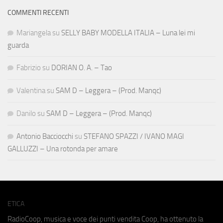
COMMENTI RECENTI
Mariangela
su
SELLY BABY MODELLA ITALIA – Luna lei mi
guarda
Fabrizio
su
DORIAN O. A. – Tao
Valentina
su
SAM D – Leggera – (Prod. Manqc)
Danilo
su
SAM D – Leggera – (Prod. Manqc)
Antonio Bacciocchi
su
STEFANO SPAZZI / IVANO MAGI
GALLUZZI – Una rotonda per amare
ETICA
RadioCoop, musica e voce dei punti vendita Coop, ha ottenuto la