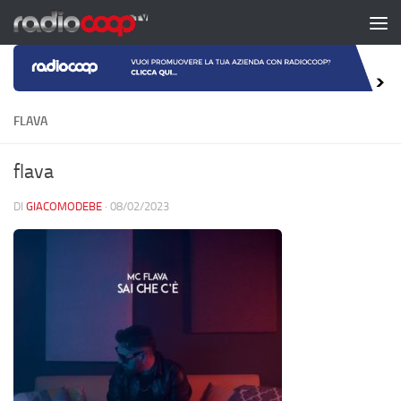
Salta al contenuto
FLAVA
flava
DI
GIACOMODEBE
·
08/02/2023