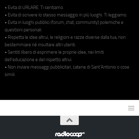
• Evita di URLARE. Ti sentiamo.
• Evita di scrivere lo stesso messaggio in più luoghi. Ti leggiamo.
• Evita in luoghi pubblici (forum, chat, community) polemiche e
questioni personali.
• Rispetta le idee altrui, le religioni e razze diverse dalla tua, non
bestemmiare né insultare altri utenti.
• Sentiti libero di esprimere le proprie idee, nei limiti
dell'educazione e del rispetto altrui.
• Non inviare messaggi pubblicitari, catene di Sant'Antonio o cose
simili.