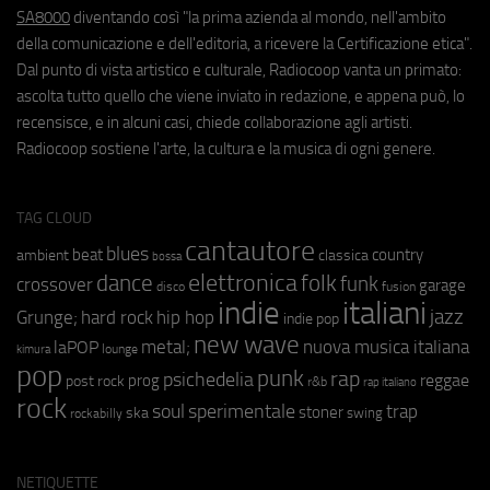
SA8000
diventando così "la prima azienda al mondo, nell'ambito
della comunicazione e dell'editoria, a ricevere la Certificazione etica".
Dal punto di vista artistico e culturale, Radiocoop vanta un primato:
ascolta tutto quello che viene inviato in redazione, e appena può, lo
recensisce, e in alcuni casi, chiede collaborazione agli artisti.
Radiocoop sostiene l'arte, la cultura e la musica di ogni genere.
TAG CLOUD
cantautore
blues
beat
country
ambient
classica
bossa
elettronica
dance
folk
funk
crossover
garage
fusion
disco
indie
italiani
jazz
hip hop
Grunge;
hard rock
indie pop
new wave
metal;
nuova musica italiana
laPOP
lounge
kimura
pop
punk
rap
psichedelia
reggae
prog
post rock
r&b
rap italiano
rock
soul
sperimentale
trap
stoner
ska
swing
rockabilly
NETIQUETTE