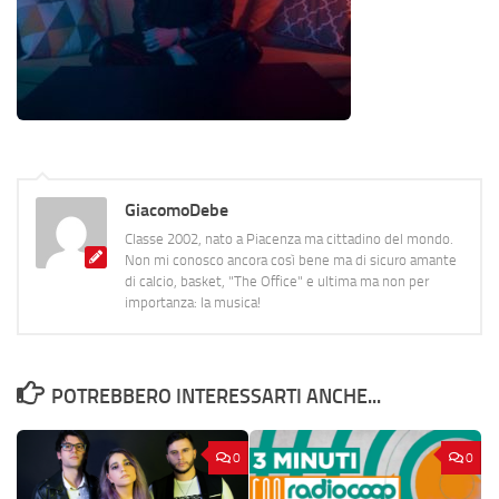
GiacomoDebe
Classe 2002, nato a Piacenza ma cittadino del mondo.
Non mi conosco ancora così bene ma di sicuro amante
di calcio, basket, "The Office" e ultima ma non per
importanza: la musica!
POTREBBERO INTERESSARTI ANCHE...
0
0