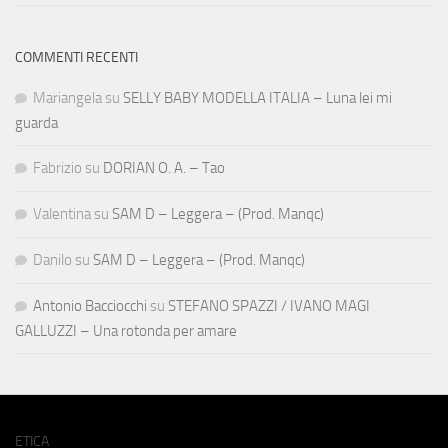
COMMENTI RECENTI
Mariangela
su
SELLY BABY MODELLA ITALIA – Luna lei mi
guarda
Fabrizio
su
DORIAN O. A. – Tao
Valentina
su
SAM D – Leggera – (Prod. Manqc)
Danilo
su
SAM D – Leggera – (Prod. Manqc)
Antonio Bacciocchi
su
STEFANO SPAZZI / IVANO MAGI
GALLUZZI – Una rotonda per amare
ETICA