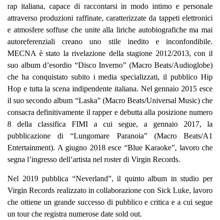
rap italiana, capace di raccontarsi in modo intimo e personale
attraverso produzioni raffinate, caratterizzate da tappeti elettronici
e atmosfere soffuse che unite alla liriche autobiografiche ma mai
autoreferenziali creano uno stile inedito e inconfondibile.
MECNA
è stato la rivelazione della stagione 2012/2013, con il
suo album d’esordio “
Disco Inverno
” (
Macro Beats/Audioglobe
)
che ha conquistato subito i media specializzati, il pubblico Hip
Hop e tutta la scena indipendente italiana. Nel gennaio 2015 esce
il suo secondo album “
Laska
” (
Macro Beats/Universal Music
) che
consacra definitivamente il rapper e debutta alla posizione numero
8 della classifica FIMI a cui segue, a gennaio 2017, la
pubblicazione di “
Lungomare Paranoia
” (
Macro Beats/A1
Entertainment
). A giugno 2018 esce “
Blue Karaoke
”, lavoro che
segna l’ingresso dell’artista nel roster di Virgin Records.
Nel 2019 pubblica “
Neverland
”, il quinto album in studio per
Virgin Records
realizzato in collaborazione con Sick Luke, lavoro
che ottiene un grande successo di pubblico e critica e a cui segue
un tour che registra numerose date sold out.