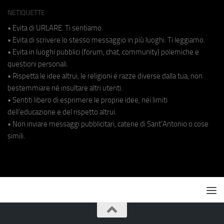
NETIQUETTE
• Evita di URLARE. Ti sentiamo.
• Evita di scrivere lo stesso messaggio in più luoghi. Ti leggiamo.
• Evita in luoghi pubblici (forum, chat, community) polemiche e
questioni personali.
• Rispetta le idee altrui, le religioni e razze diverse dalla tua, non
bestemmiare né insultare altri utenti.
• Sentiti libero di esprimere le proprie idee, nei limiti
dell'educazione e del rispetto altrui.
• Non inviare messaggi pubblicitari, catene di Sant'Antonio o cose
simili.