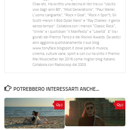
Chao etc. Ha scritto una decina di libri tra cui "Uscito
vivo dagli anni 80", "Mod Generations", "Paul Weller,
L’uomo cangiante", "Rock n Goal", "Rock n Spor"t, Gil
Scott-Heron Il Bob Dylan Nero" e "Ray Charles- Il genio
senza tempo". Collabora con i mensili “Classic Rock”,
"Vinile" e i quotidiani “Il Manifesto” e “Libertà”. E' tra i
giurati del Premio Tenco e del Rockol Awards. Da sedici
anni aggiorna quotidianamente il suo blog
www.tonyface.blogspot.it dove parla di musica,
cinema, culture varie, sport e con cui ha vinto il Premio
Mei Musicletter del 2016 come miglior blog italiano.
Collabora con Radiocoop dal 2003.
POTREBBERO INTERESSARTI ANCHE...
0
0