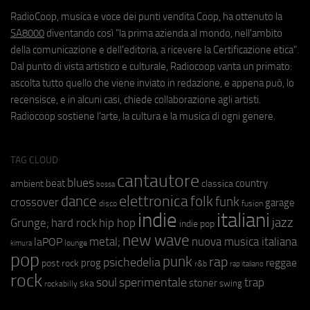
RadioCoop, musica e voce dei punti vendita Coop, ha ottenuto la
SA8000
diventando così "la prima azienda al mondo, nell'ambito
della comunicazione e dell'editoria, a ricevere la Certificazione etica".
Dal punto di vista artistico e culturale, Radiocoop vanta un primato:
ascolta tutto quello che viene inviato in redazione, e appena può, lo
recensisce, e in alcuni casi, chiede collaborazione agli artisti.
Radiocoop sostiene l'arte, la cultura e la musica di ogni genere.
TAG CLOUD
cantautore
blues
beat
country
ambient
classica
bossa
elettronica
dance
folk
funk
crossover
garage
fusion
disco
indie
italiani
jazz
hip hop
Grunge;
hard rock
indie pop
new wave
metal;
nuova musica italiana
laPOP
lounge
kimura
pop
punk
rap
psichedelia
reggae
prog
post rock
r&b
rap italiano
rock
soul
sperimentale
trap
stoner
ska
swing
rockabilly