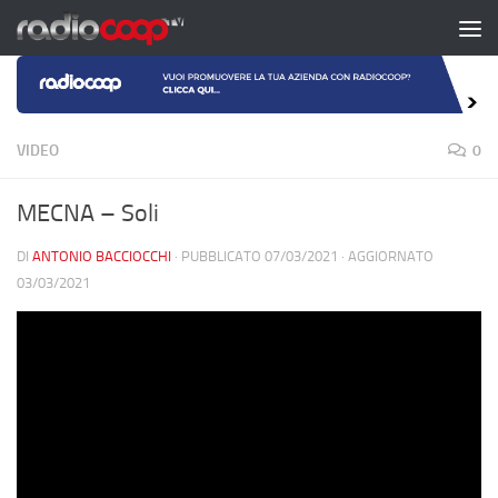
Salta al contenuto
VIDEO
0
MECNA – Soli
DI
ANTONIO BACCIOCCHI
· PUBBLICATO
07/03/2021
· AGGIORNATO
03/03/2021