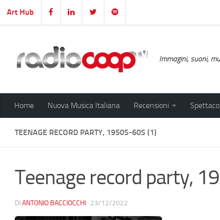
Art Hub
Salta al contenuto
Immagini, suoni, mus
Home
Nuova Musica Italiana
Recensioni
Spettacol
TEENAGE RECORD PARTY, 1950S-60S (1)
Teenage record party, 1
DI
ANTONIO BACCIOCCHI
·
23/12/2022