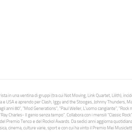
ista in una ventina di gruppi (tra cui Not Moving, Link Quartet, Lilith), inc
uropa e USA e aprendo per Clash, Iggy and the Stooges, Johnny Thunders, 
o dagli anni 80", "Mod Generations", "Paul Weller, L’uomo cangiante", "Rock n
Ray Charles- Il genio senza tempo". Collabora con i mensili “Classic Rock”,
urati del Premio Tenco e del Rockol Awards. Da sedici anni aggiorna quotidia
a, cinema, culture varie, sport e con cui ha vinto il Premio Mei Musiclett