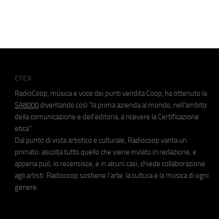
ETICA
RadioCoop, musica e voce dei punti vendita Coop, ha ottenuto la
SA8000
diventando così "la prima azienda al mondo, nell'ambito
della comunicazione e dell'editoria, a ricevere la Certificazione
etica".
Dal punto di vista artistico e culturale, Radiocoop vanta un
primato: ascolta tutto quello che viene inviato in redazione, e
appena può, lo recensisce, e in alcuni casi, chiede collaborazione
agli artisti. Radiocoop sostiene l'arte, la cultura e la musica di ogni
genere.