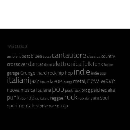
TAG CLOUD
cantautore
blues
beat
country
ambient
classica
bossa
elettronica
dance
folk
funk
crossover
fusion
disco
indie
hip hop
Grunge;
hard rock
garage
indie pop
italiani
new wave
jazz
metal;
laPOP
lounge
kimura
pop
psichedelia
nuova musica italiana
prog
post rock
rock
punk
rap
soul
reggae
ska
r&b
rockabilly
rap italiano
sperimentale
trap
stoner
swing