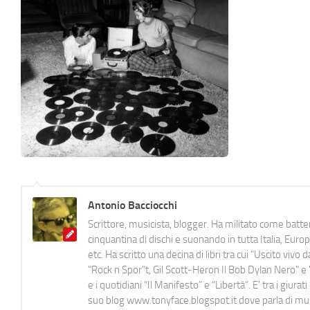
Antonio Bacciocchi
Scrittore, musicista, blogger. Ha militato come batter
cinquantina di dischi e suonando in tutta Italia, E
etc. Ha scritto una decina di libri tra cui "Uscito viv
"Rock n Spor"t, Gil Scott-Heron Il Bob Dylan Nero" e "
e i quotidiani “Il Manifesto” e “Libertà”. E' tra i gi
suo blog www.tonyface.blogspot.it dove parla di music