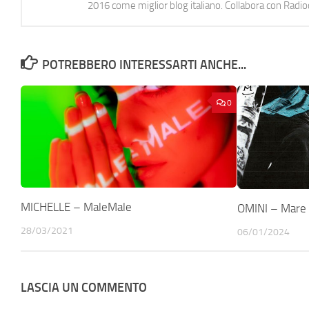
2016 come miglior blog italiano. Collabora con Radi
POTREBBERO INTERESSARTI ANCHE...
0
MICHELLE – MaleMale
OMINI – Mare 
28/03/2021
06/01/2024
LASCIA UN COMMENTO