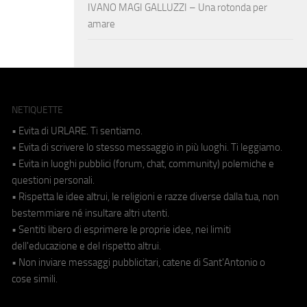
IVANO MAGI GALLUZZI – Una rotonda per
amare
NETIQUETTE
• Evita di URLARE. Ti sentiamo.
• Evita di scrivere lo stesso messaggio in più luoghi. Ti leggiamo.
• Evita in luoghi pubblici (forum, chat, community) polemiche e
questioni personali.
• Rispetta le idee altrui, le religioni e razze diverse dalla tua, non
bestemmiare né insultare altri utenti.
• Sentiti libero di esprimere le proprie idee, nei limiti
dell'educazione e del rispetto altrui.
• Non inviare messaggi pubblicitari, catene di Sant'Antonio o
cose simili.