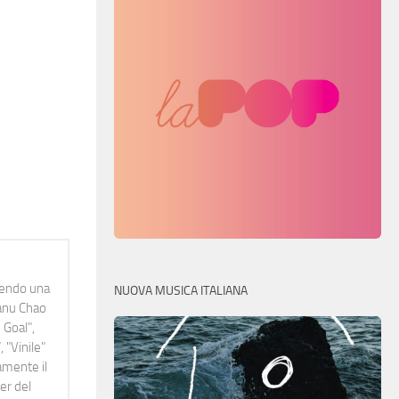
idendo una
NUOVA MUSICA ITALIANA
Manu Chao
 Goal",
 "Vinile"
namente il
er del