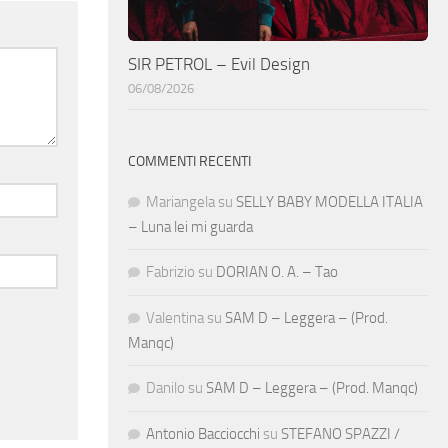
SIR PETROL – Evil Design
06/08/2026
COMMENTI RECENTI
Mariangela
su
SELLY BABY MODELLA ITALIA
– Luna lei mi guarda
Fabrizio
su
DORIAN O. A. – Tao
Valentina
su
SAM D – Leggera – (Prod.
Manqc)
Danilo
su
SAM D – Leggera – (Prod. Manqc)
Antonio Bacciocchi
su
STEFANO SPAZZI /