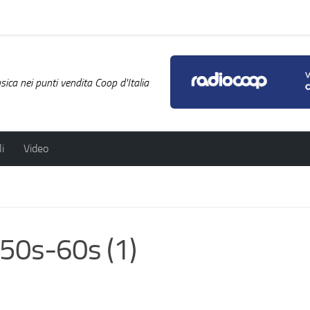
ica nei punti vendita Coop d'Italia
i
Video
950s-60s (1)