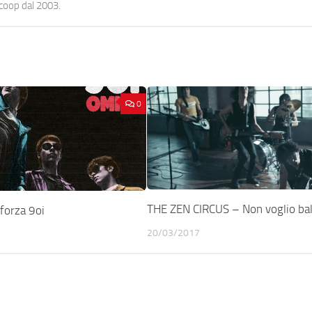
ocoop dal 2003.
0
THE ZEN CIRCUS – Non voglio bal
forza 9oi
20/03/2017