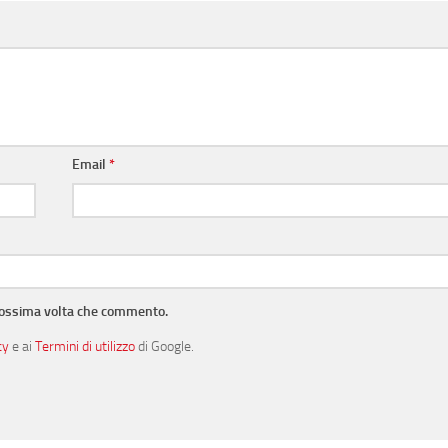
Email
*
prossima volta che commento.
cy
e ai
Termini di utilizzo
di Google.