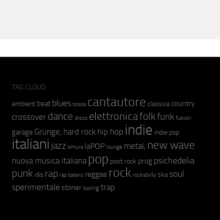
TAG CLOUD
cantautore
blues
beat
country
ambient
classica
bossa
elettronica
dance
folk
funk
crossover
fusion
disco
indie
hip hop
Grunge;
hard rock
garage
indie pop
italiani
new wave
jazz
metal;
laPOP
lounge
kimura
pop
psichedelia
nuova musica italiana
prog
post rock
rock
punk
rap
soul
reggae
ska
r&b
rockabilly
rap italiano
sperimentale
trap
stoner
swing