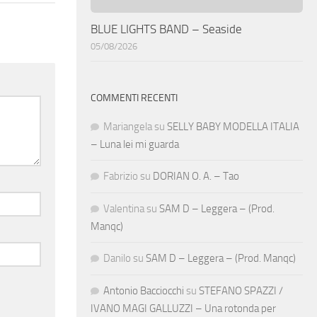
BLUE LIGHTS BAND – Seaside
05/08/2026
COMMENTI RECENTI
Mariangela
su
SELLY BABY MODELLA ITALIA
– Luna lei mi guarda
Fabrizio
su
DORIAN O. A. – Tao
Valentina
su
SAM D – Leggera – (Prod.
Manqc)
Danilo
su
SAM D – Leggera – (Prod. Manqc)
Antonio Bacciocchi
su
STEFANO SPAZZI /
IVANO MAGI GALLUZZI – Una rotonda per