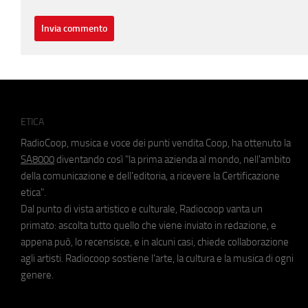
ETICA
RadioCoop, musica e voce dei punti vendita Coop, ha ottenuto la
SA8000
diventando così "la prima azienda al mondo, nell'ambito
della comunicazione e dell'editoria, a ricevere la Certificazione
etica".
Dal punto di vista artistico e culturale, Radiocoop vanta un
primato: ascolta tutto quello che viene inviato in redazione, e
appena può, lo recensisce, e in alcuni casi, chiede collaborazione
agli artisti. Radiocoop sostiene l'arte, la cultura e la musica di ogni
genere.