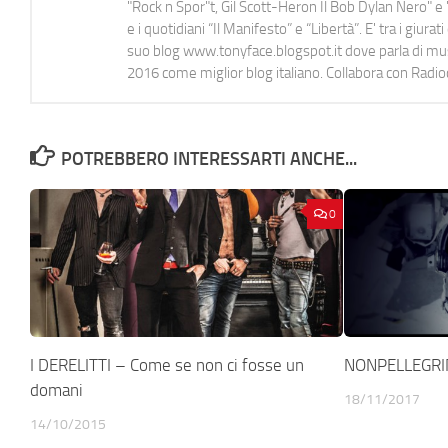
"Rock n Spor"t, Gil Scott-Heron Il Bob Dylan Nero" e "
e i quotidiani “Il Manifesto” e “Libertà”. E' tra i gi
suo blog www.tonyface.blogspot.it dove parla di music
2016 come miglior blog italiano. Collabora con Radi
POTREBBERO INTERESSARTI ANCHE...
0
I DERELITTI – Come se non ci fosse un
NONPELLEGRIN
domani
18/11/2017
14/10/2015