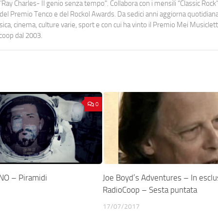
Ray Charles- Il genio senza tempo". Collabora con i mensili “Classic Rock”,
urati del Premio Tenco e del Rockol Awards. Da sedici anni aggiorna quotidia
a, cinema, culture varie, sport e con cui ha vinto il Premio Mei Musiclett
ocoop dal 2003.
0
O – Piramidi
Joe Boyd’s Adventures – In esclu
RadioCoop – Sesta puntata
17/07/2017