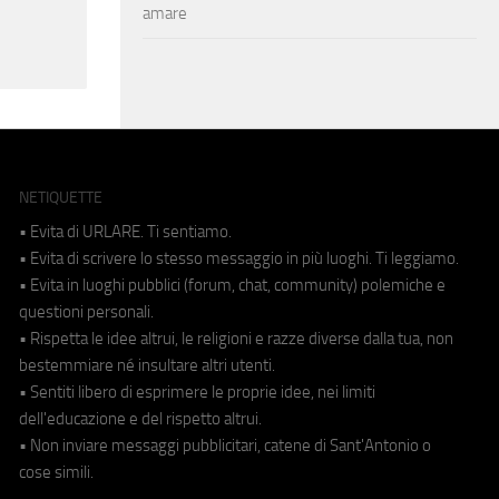
amare
NETIQUETTE
• Evita di URLARE. Ti sentiamo.
• Evita di scrivere lo stesso messaggio in più luoghi. Ti leggiamo.
• Evita in luoghi pubblici (forum, chat, community) polemiche e
questioni personali.
• Rispetta le idee altrui, le religioni e razze diverse dalla tua, non
bestemmiare né insultare altri utenti.
• Sentiti libero di esprimere le proprie idee, nei limiti
dell'educazione e del rispetto altrui.
• Non inviare messaggi pubblicitari, catene di Sant'Antonio o
cose simili.