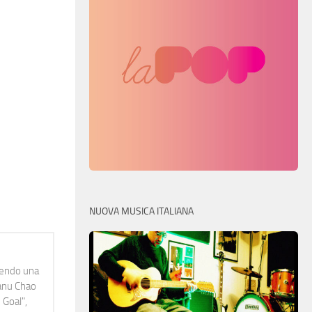
NUOVA MUSICA ITALIANA
idendo una
Manu Chao
 Goal",