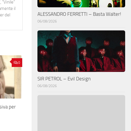
 "Vinile"
namente il
ALESSANDRO FERRETTI – Basta Walter!
er del
06/08/2026
0
SIR PETROL – Evil Design
06/08/2026
siva per