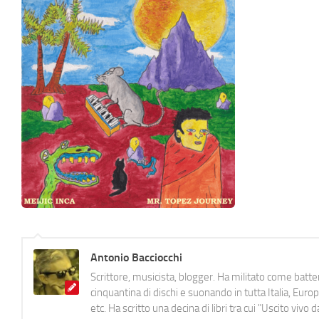
Antonio Bacciocchi
Scrittore, musicista, blogger. Ha militato come batter
cinquantina di dischi e suonando in tutta Italia, E
etc. Ha scritto una decina di libri tra cui "Uscito viv