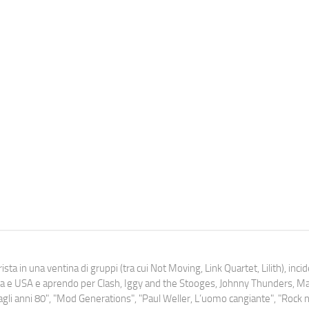
ista in una ventina di gruppi (tra cui Not Moving, Link Quartet, Lilith), inc
uropa e USA e aprendo per Clash, Iggy and the Stooges, Johnny Thunders, 
o dagli anni 80", "Mod Generations", "Paul Weller, L’uomo cangiante", "Rock n