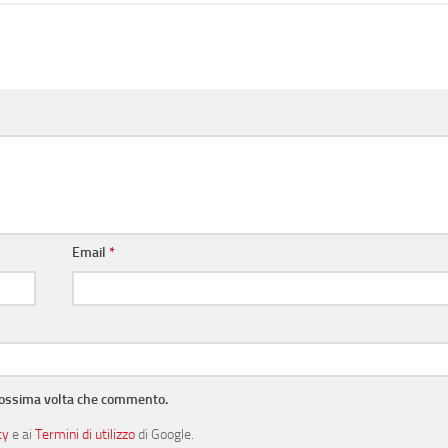
Email
*
prossima volta che commento.
cy
e ai
Termini di utilizzo
di Google.