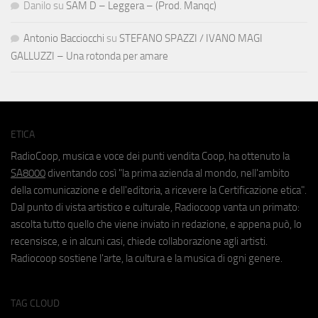
Danilo
su
SAM D – Leggera – (Prod. Manqc)
Antonio Bacciocchi
su
STEFANO SPAZZI / IVANO MAGI
GALLUZZI – Una rotonda per amare
ETICA
RadioCoop, musica e voce dei punti vendita Coop, ha ottenuto la
SA8000
diventando così "la prima azienda al mondo, nell'ambito
della comunicazione e dell'editoria, a ricevere la Certificazione etica".
Dal punto di vista artistico e culturale, Radiocoop vanta un primato:
ascolta tutto quello che viene inviato in redazione, e appena può, lo
recensisce, e in alcuni casi, chiede collaborazione agli artisti.
Radiocoop sostiene l'arte, la cultura e la musica di ogni genere.
TAG CLOUD