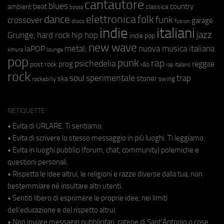
cantautore
blues
beat
country
ambient
classica
bossa
elettronica
dance
folk
funk
crossover
garage
fusion
disco
indie
italiani
jazz
hip hop
Grunge;
hard rock
indie pop
new wave
metal;
nuova musica italiana
laPOP
lounge
kimura
pop
punk
rap
psichedelia
reggae
prog
post rock
r&b
rap italiano
rock
soul
sperimentale
trap
stoner
ska
swing
rockabilly
NETIQUETTE
• Evita di URLARE. Ti sentiamo.
• Evita di scrivere lo stesso messaggio in più luoghi. Ti leggiamo.
• Evita in luoghi pubblici (forum, chat, community) polemiche e
questioni personali.
• Rispetta le idee altrui, le religioni e razze diverse dalla tua, non
bestemmiare né insultare altri utenti.
• Sentiti libero di esprimere le proprie idee, nei limiti
dell'educazione e del rispetto altrui.
• Non inviare messaggi pubblicitari, catene di Sant'Antonio o cose