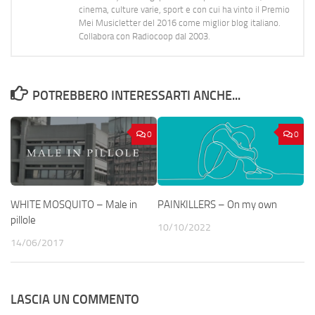
cinema, culture varie, sport e con cui ha vinto il Premio
Mei Musicletter del 2016 come miglior blog italiano.
Collabora con Radiocoop dal 2003.
POTREBBERO INTERESSARTI ANCHE...
0
0
WHITE MOSQUITO – Male in
PAINKILLERS – On my own
pillole
10/10/2022
14/06/2017
LASCIA UN COMMENTO