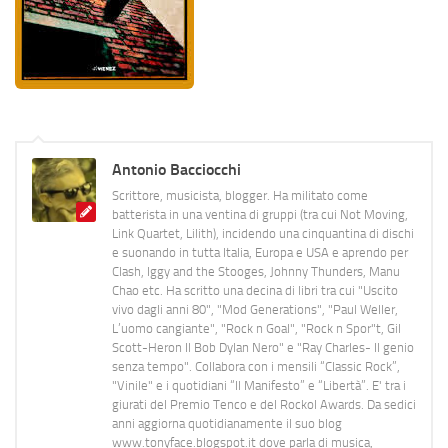
Antonio Bacciocchi
Scrittore, musicista, blogger. Ha militato come
batterista in una ventina di gruppi (tra cui Not Moving,
Link Quartet, Lilith), incidendo una cinquantina di dischi
e suonando in tutta Italia, Europa e USA e aprendo per
Clash, Iggy and the Stooges, Johnny Thunders, Manu
Chao etc. Ha scritto una decina di libri tra cui "Uscito
vivo dagli anni 80", "Mod Generations", "Paul Weller,
L’uomo cangiante", "Rock n Goal", "Rock n Spor"t, Gil
Scott-Heron Il Bob Dylan Nero" e "Ray Charles- Il genio
senza tempo". Collabora con i mensili “Classic Rock”,
"Vinile" e i quotidiani “Il Manifesto” e “Libertà”. E' tra i
giurati del Premio Tenco e del Rockol Awards. Da sedici
anni aggiorna quotidianamente il suo blog
www.tonyface.blogspot.it dove parla di musica,