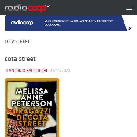
Salta al contenuto
COTA STREET
cota street
DI
ANTONIO BACCIOCCHI
·
27/11/2020