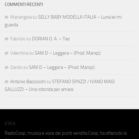
COMMENTI RECENTI
Mariangela
su
SELLY BABY MODELLA ITALIA – Luna lei mi
guarda
Fabrizio
su
DORIAN O. A. – Tao
Valentina
su
SAM D – Leggera – (Prod. Manqc)
Danilo
su
SAM D – Leggera – (Prod. Manqc)
Antonio Bacciocchi
su
STEFANO SPAZZI / IVANO MAGI
GALLUZZI – Una rotonda per amare
ETICA
RadioCoop, musica e voce dei punti vendita Coop, ha ottenuto la