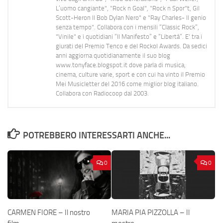
L’uomo cangiante", "Rock n Goal", "Rock n Spor"t, Gil
Scott-Heron Il Bob Dylan Nero" e "Ray Charles- Il genio
senza tempo". Collabora con i mensili “Classic Rock”,
"Vinile" e i quotidiani “Il Manifesto” e “Libertà”. E' tra i
giurati del Premio Tenco e del Rockol Awards. Da sedici
anni aggiorna quotidianamente il suo blog
www.tonyface.blogspot.it dove parla di musica,
cinema, culture varie, sport e con cui ha vinto il Premio
Mei Musicletter del 2016 come miglior blog italiano.
Collabora con Radiocoop dal 2003.
POTREBBERO INTERESSARTI ANCHE...
0
0
CARMEN FIORE – Il nostro
MARIA PIA PIZZOLLA – Il