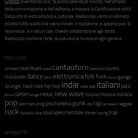
SA8000
diventando così "la prima azienda al mondo, nell'ambito
della comunicazione e dell'editoria, a ricevere la Certificazione etica".
Dal punto di vista artistico e culturale, Radiocoop vanta un primato:
ascolta tutto quello che viene inviato in redazione, e appena può, lo
recensisce, e in alcuni casi, chiede collaborazione agli artisti.
Radiocoop sostiene l'arte, la cultura e la musica di ogni genere.
TAG CLOUD
cantautore
blues
beat
country
ambient
classica
bossa
elettronica
dance
folk
funk
crossover
garage
fusion
disco
indie
italiani
jazz
hip hop
Grunge;
hard rock
indie pop
new wave
metal;
nuova musica italiana
laPOP
lounge
kimura
pop
punk
rap
psichedelia
reggae
prog
post rock
r&b
rap italiano
rock
soul
sperimentale
trap
stoner
ska
swing
rockabilly
NETIQUETTE