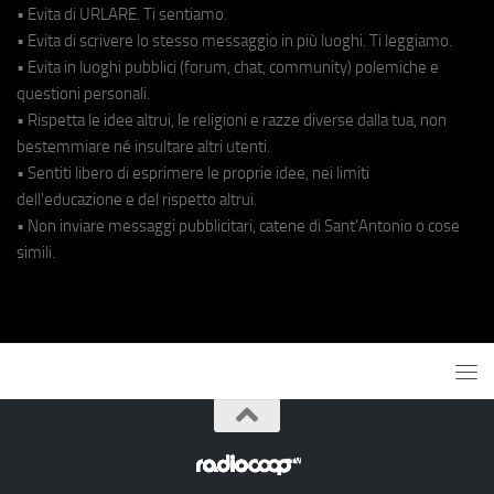
• Evita di URLARE. Ti sentiamo.
• Evita di scrivere lo stesso messaggio in più luoghi. Ti leggiamo.
• Evita in luoghi pubblici (forum, chat, community) polemiche e
questioni personali.
• Rispetta le idee altrui, le religioni e razze diverse dalla tua, non
bestemmiare né insultare altri utenti.
• Sentiti libero di esprimere le proprie idee, nei limiti
dell'educazione e del rispetto altrui.
• Non inviare messaggi pubblicitari, catene di Sant'Antonio o cose
simili.