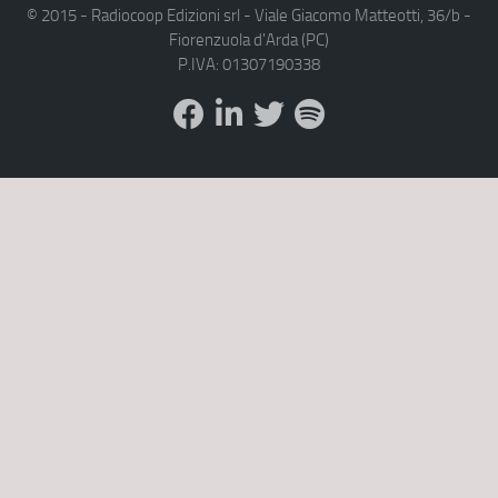
© 2015 - Radiocoop Edizioni srl - Viale Giacomo Matteotti, 36/b -
Fiorenzuola d'Arda (PC)
P.IVA: 01307190338