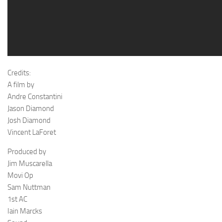
Credits:
A film by
Andre Constantini
Jason Diamond
Josh Diamond
Vincent LaForet
Produced by
Jim Muscarella
Movi Op
Sam Nuttman
1st AC
Iain Marcks