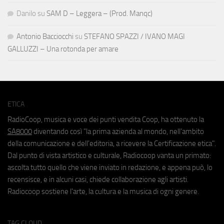
Danilo
su
SAM D – Leggera – (Prod. Manqc)
Antonio Bacciocchi
su
STEFANO SPAZZI / IVANO MAGI
GALLUZZI – Una rotonda per amare
ETICA
RadioCoop, musica e voce dei punti vendita Coop, ha ottenuto la
SA8000
diventando così "la prima azienda al mondo, nell'ambito
della comunicazione e dell'editoria, a ricevere la Certificazione etica".
Dal punto di vista artistico e culturale, Radiocoop vanta un primato:
ascolta tutto quello che viene inviato in redazione, e appena può, lo
recensisce, e in alcuni casi, chiede collaborazione agli artisti.
Radiocoop sostiene l'arte, la cultura e la musica di ogni genere.
TAG CLOUD