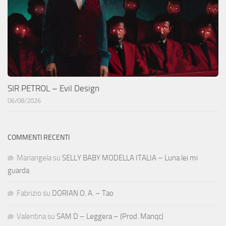
SIR PETROL – Evil Design
06/08/2026
COMMENTI RECENTI
Mariangela
su
SELLY BABY MODELLA ITALIA – Luna lei mi
guarda
Fabrizio
su
DORIAN O. A. – Tao
Valentina
su
SAM D – Leggera – (Prod. Manqc)