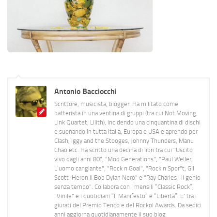
Antonio Bacciocchi
Scrittore, musicista, blogger. Ha militato come
batterista in una ventina di gruppi (tra cui Not Moving,
Link Quartet, Lilith), incidendo una cinquantina di dischi
e suonando in tutta Italia, Europa e USA e aprendo per
Clash, Iggy and the Stooges, Johnny Thunders, Manu
Chao etc. Ha scritto una decina di libri tra cui "Uscito
vivo dagli anni 80", "Mod Generations", "Paul Weller,
L’uomo cangiante", "Rock n Goal", "Rock n Spor"t, Gil
Scott-Heron Il Bob Dylan Nero" e "Ray Charles- Il genio
senza tempo". Collabora con i mensili “Classic Rock”,
"Vinile" e i quotidiani “Il Manifesto” e “Libertà”. E' tra i
giurati del Premio Tenco e del Rockol Awards. Da sedici
anni aggiorna quotidianamente il suo blog