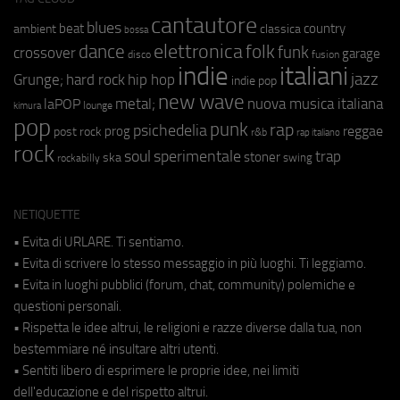
cantautore
blues
beat
country
ambient
classica
bossa
elettronica
dance
folk
funk
crossover
garage
fusion
disco
indie
italiani
jazz
hip hop
Grunge;
hard rock
indie pop
new wave
metal;
nuova musica italiana
laPOP
lounge
kimura
pop
punk
rap
psichedelia
reggae
prog
post rock
r&b
rap italiano
rock
soul
sperimentale
trap
stoner
ska
swing
rockabilly
NETIQUETTE
• Evita di URLARE. Ti sentiamo.
• Evita di scrivere lo stesso messaggio in più luoghi. Ti leggiamo.
• Evita in luoghi pubblici (forum, chat, community) polemiche e
questioni personali.
• Rispetta le idee altrui, le religioni e razze diverse dalla tua, non
bestemmiare né insultare altri utenti.
• Sentiti libero di esprimere le proprie idee, nei limiti
dell'educazione e del rispetto altrui.