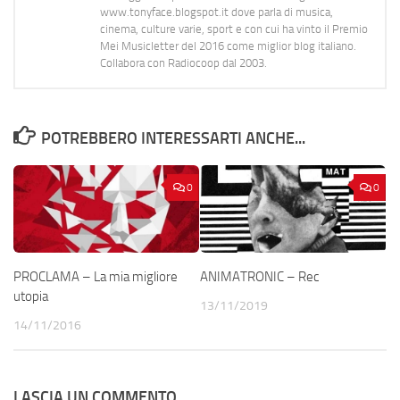
www.tonyface.blogspot.it dove parla di musica,
cinema, culture varie, sport e con cui ha vinto il Premio
Mei Musicletter del 2016 come miglior blog italiano.
Collabora con Radiocoop dal 2003.
POTREBBERO INTERESSARTI ANCHE...
0
0
PROCLAMA – La mia migliore
ANIMATRONIC – Rec
utopia
13/11/2019
14/11/2016
LASCIA UN COMMENTO