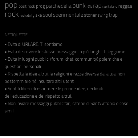
pop
punk
rap
psichedelia
reggae
prog
post rock
r&b
rap italiano
rock
soul
sperimentale
trap
stoner
ska
swing
rockabilly
NETIQUETTE
• Evita di URLARE. Ti sentiamo.
• Evita di scrivere lo stesso messaggio in più luoghi. Ti leggiamo.
• Evita in luoghi pubblici (forum, chat, community) polemiche e
questioni personali.
• Rispetta le idee altrui, le religioni e razze diverse dalla tua, non
bestemmiare né insultare altri utenti.
• Sentiti libero di esprimere le proprie idee, nei limiti
dell'educazione e del rispetto altrui.
• Non inviare messaggi pubblicitari, catene di Sant'Antonio o cose
simili.