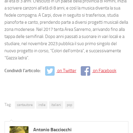
all’età di 3 anni. Cresciuto in un paese della provincia di Rimini, inizia
a scrivere canzoni all’età di 8 anni, e così la musica diventa la sua
fedele compagna. A Carpi, dove in seguito si trasferisce, studia
pianoforte e canto, prendendo parte a diversi progetti musicali della
zona modenese. Nel 2017 tenta Area Sanremo, arrivando fino alla
tappa delle semifinali. Dopo anni passati a suonare in vari locali e a
studiare, nel novembre 2023 pubblica il suo primo singolo del
nuovo progetto in corso, “Colori dell’ombra”, e successivamente
“Gazza ladra”.
Condividi l'articolo:
on Twitter
on Facebook
Tag:
cantautore
indie
italiani
pop
Antonio Bacciocchi