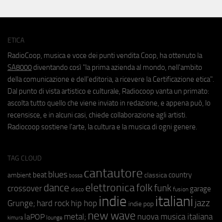
ETICA
RadioCoop, musica e voce dei punti vendita Coop, ha ottenuto la
SA8000
diventando così "la prima azienda al mondo, nell'ambito
della comunicazione e dell'editoria, a ricevere la Certificazione etica".
Dal punto di vista artistico e culturale, Radiocoop vanta un primato:
ascolta tutto quello che viene inviato in redazione, e appena può, lo
recensisce, e in alcuni casi, chiede collaborazione agli artisti.
Radiocoop sostiene l'arte, la cultura e la musica di ogni genere.
TAG CLOUD
cantautore
blues
beat
country
ambient
classica
bossa
elettronica
dance
folk
funk
crossover
garage
fusion
disco
indie
italiani
jazz
hip hop
Grunge;
hard rock
indie pop
new wave
metal;
nuova musica italiana
laPOP
lounge
kimura