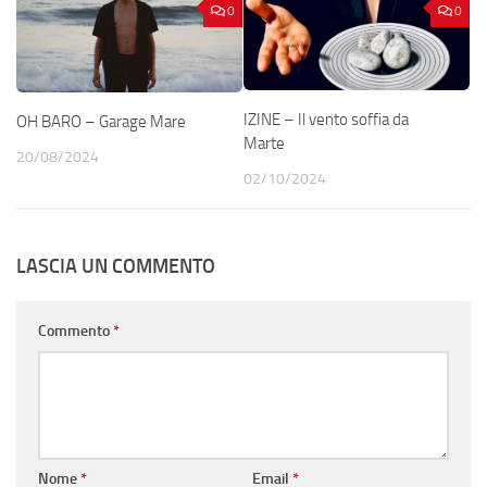
0
0
IZINE – Il vento soffia da
OH BARO – Garage Mare
Marte
20/08/2024
02/10/2024
LASCIA UN COMMENTO
Commento
*
Nome
*
Email
*