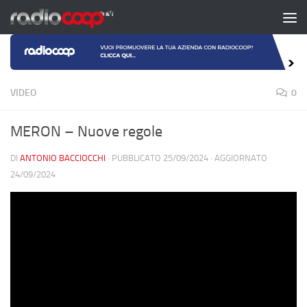
Salta al contenuto
VIDEO
0
MERON – Nuove regole
DI
ANTONIO BACCIOCCHI
· PUBBLICATO
25/09/2024
· AGGIORNATO
24/09/2024