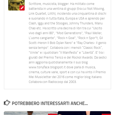
Scrittore, musicista, blogger. Ha militato come
batterista in una ventina di gruppi (tra cui Not Moving,
Link Quartet, Lilith), incidendo una cinquantina di dischi
e suonando in tutta Italia, Europa e USA e aprendo per
Clash, Iggy and the Stooges, Johnny Thunders, Manu
Chao etc. Ha scritto una decina di libri tra cui "Uscito
vivo dagli anni 80", "Mod Generations", "Paul Weller,
L’uomo cangiante", "Rock n Goal", "Rock n Spor"t, Gil
Scott-Heron Il Bob Dylan Nero" e "Ray Charles- Il genio
senza tempo". Collabora con i mensili “Classic Rock”,
"Vinile" e i quotidiani “Il Manifesto” e “Libertà”. E' tra i
giurati del Premio Tenco e del Rockol Awards. Da sedici
anni aggiorna quotidianamente il suo blog
www.tonyface.blogspot.it dove parla di musica,
cinema, culture varie, sport e con cui ha vinto il Premio
Mei Musicletter del 2016 come miglior blog italiano.
Collabora con Radiocoop dal 2003.
POTREBBERO INTERESSARTI ANCHE...