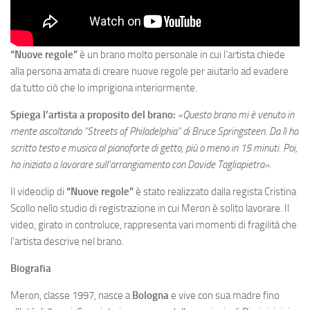
“Nuove regole”
è un brano molto personale in cui l’artista chiede
alla persona amata di creare nuove regole per aiutarlo ad evadere
da tutto ciò che lo imprigiona interiormente.
Spiega l’artista a proposito del brano:
«Questo brano mi è venuto in
mente ascoltando “Streets of Philadelphia” di Bruce Springsteen. Da lì ho
scritto testo e musica al pianoforte di getto, più o meno in 15 minuti. Poi,
ho iniziato a lavorare sull’arrangiamento con Davide Tagliapietra».
Il videoclip di
“Nuove regole”
è stato realizzato dalla regista Cristina
Scollo nello studio di registrazione in cui Meron è solito lavorare. Il
video, girato in controluce, rappresenta vari momenti di fragilità che
l’artista descrive nel brano.
Biografia
Meron, classe 1997, nasce a
Bologna
e vive con sua madre fino