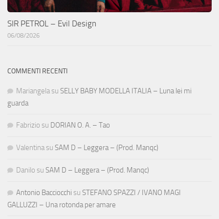
SIR PETROL – Evil Design
06/08/2026
COMMENTI RECENTI
Mariangela
su
SELLY BABY MODELLA ITALIA – Luna lei mi
guarda
Fabrizio
su
DORIAN O. A. – Tao
Valentina
su
SAM D – Leggera – (Prod. Manqc)
Danilo
su
SAM D – Leggera – (Prod. Manqc)
Antonio Bacciocchi
su
STEFANO SPAZZI / IVANO MAGI
GALLUZZI – Una rotonda per amare