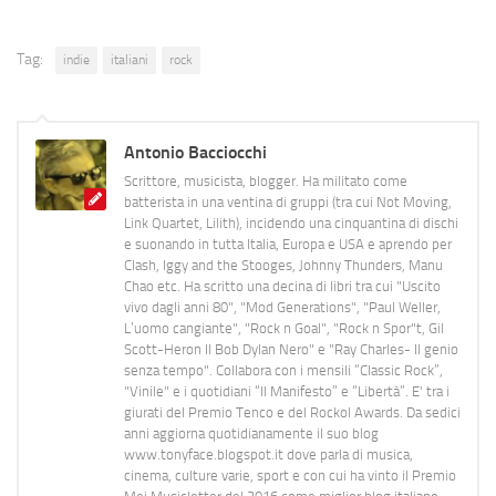
Tag:
indie
italiani
rock
Antonio Bacciocchi
Scrittore, musicista, blogger. Ha militato come
batterista in una ventina di gruppi (tra cui Not Moving,
Link Quartet, Lilith), incidendo una cinquantina di dischi
e suonando in tutta Italia, Europa e USA e aprendo per
Clash, Iggy and the Stooges, Johnny Thunders, Manu
Chao etc. Ha scritto una decina di libri tra cui "Uscito
vivo dagli anni 80", "Mod Generations", "Paul Weller,
L’uomo cangiante", "Rock n Goal", "Rock n Spor"t, Gil
Scott-Heron Il Bob Dylan Nero" e "Ray Charles- Il genio
senza tempo". Collabora con i mensili “Classic Rock”,
"Vinile" e i quotidiani “Il Manifesto” e “Libertà”. E' tra i
giurati del Premio Tenco e del Rockol Awards. Da sedici
anni aggiorna quotidianamente il suo blog
www.tonyface.blogspot.it dove parla di musica,
cinema, culture varie, sport e con cui ha vinto il Premio