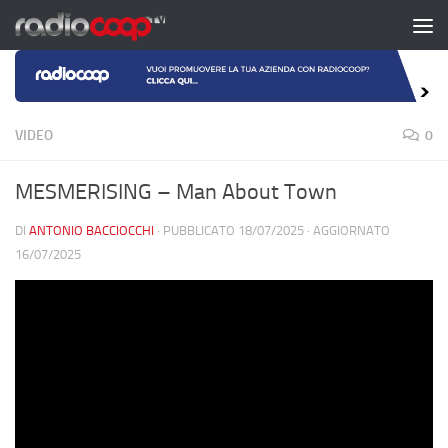
Salta al contenuto
VIDEO
0
MESMERISING – Man About Town
DI
ANTONIO BACCIOCCHI
· PUBBLICATO
18/07/2025
· AGGIORNATO
16/07/2025