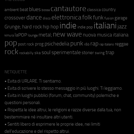
cantautore
blues
beat
country
ambient
classica
bossa
elettronica
dance
folk
funk
crossover
garage
fusion
disco
indie
italiani
jazz
hip hop
Grunge;
hard rock
indie pop
new wave
metal;
nuova musica italiana
laPOP
lounge
kimura
pop
punk
rap
psichedelia
reggae
prog
post rock
r&b
rap italiano
rock
soul
sperimentale
trap
stoner
ska
swing
rockabilly
NETIQUETTE
• Evita di URLARE. Ti sentiamo.
• Evita di scrivere lo stesso messaggio in più luoghi. Ti leggiamo.
• Evita in luoghi pubblici (forum, chat, community) polemiche e
questioni personali.
• Rispetta le idee altrui, le religioni e razze diverse dalla tua, non
bestemmiare né insultare altri utenti.
• Sentiti libero di esprimere le proprie idee, nei limiti
dell'educazione e del rispetto altrui.