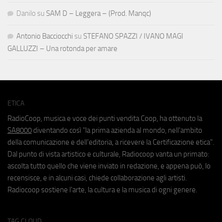
Danilo
su
SAM D – Leggera – (Prod. Manqc)
Antonio Bacciocchi
su
STEFANO SPAZZI / IVANO MAGI
GALLUZZI – Una rotonda per amare
ETICA
RadioCoop, musica e voce dei punti vendita Coop, ha ottenuto la
SA8000
diventando così "la prima azienda al mondo, nell'ambito
della comunicazione e dell'editoria, a ricevere la Certificazione etica".
Dal punto di vista artistico e culturale, Radiocoop vanta un primato:
ascolta tutto quello che viene inviato in redazione, e appena può, lo
recensisce, e in alcuni casi, chiede collaborazione agli artisti.
Radiocoop sostiene l'arte, la cultura e la musica di ogni genere.
TAG CLOUD