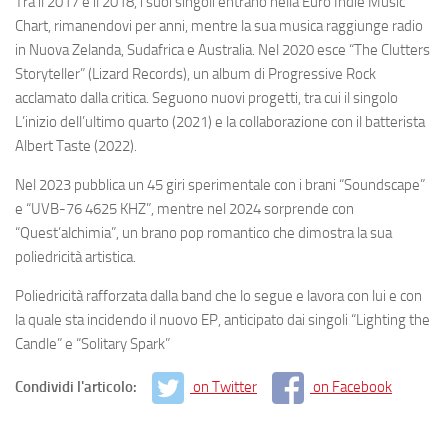
Tra il 2017 e il 2018, i suoi singoli entrano nella Euro Indie Music
Chart, rimanendovi per anni, mentre la sua musica raggiunge radio
in Nuova Zelanda, Sudafrica e Australia. Nel 2020 esce “The Clutters
Storyteller” (Lizard Records), un album di Progressive Rock
acclamato dalla critica. Seguono nuovi progetti, tra cui il singolo
L’inizio dell’ultimo quarto (2021) e la collaborazione con il batterista
Albert Taste (2022).
Nel 2023 pubblica un 45 giri sperimentale con i brani “Soundscape”
e “UVB-76 4625 KHZ”, mentre nel 2024 sorprende con
“Quest’alchimia”, un brano pop romantico che dimostra la sua
poliedricità artistica.
Poliedricità rafforzata dalla band che lo segue e lavora con lui e con
la quale sta incidendo il nuovo EP, anticipato dai singoli “Lighting the
Candle” e “Solitary Spark”
Condividi l'articolo:
on Twitter
on Facebook