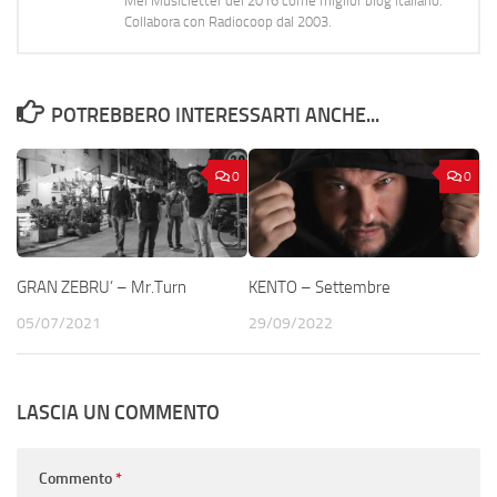
Mei Musicletter del 2016 come miglior blog italiano.
Collabora con Radiocoop dal 2003.
POTREBBERO INTERESSARTI ANCHE...
0
0
GRAN ZEBRU’ – Mr.Turn
KENTO – Settembre
05/07/2021
29/09/2022
LASCIA UN COMMENTO
Commento
*