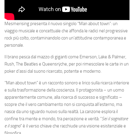
Mesmerising presenta il nuovo singolo “Man about town”: un
viaggio musicale e concettuale che affonda le radici nel progressive
rock più colto, contaminandolo con un’attitudine contemporanea e
personale.
Il brano pesca dal mazzo di giganti come Emerson, Lake & Palmer,
Rush, The Beatles e Queensrÿche, per poi rimescolare le carte in un
poker d’assi dal suono ricercato, potente e moderno.
“Man about town” è un racconto sonoro e lirico sulla ricerca interiore
e sulla trasformazione della coscienza. Il protagonista – un uomo
apparentemente comune, alla ricerca di successo e significato –
scopre che il vero cambiamento non si conquista all’esterno, ma
nasce da uno sguardo nuovo sulla realtà. La canzone esplora il
confine tra mente e mondo, tra percezione e verità: “
Sei il sognatore
e il sogno
” è il verso chiave che racchiude una visione esistenziale e
filosofica.