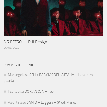
SIR PETROL – Evil Design
06/08/2026
COMMENTI RECENTI
Mariangela
su
SELLY BABY MODELLA ITALIA – Luna lei mi
guarda
Fabrizio
su
DORIAN O. A. – Tao
Valentina
su
SAM D – Leggera – (Prod. Manqc)