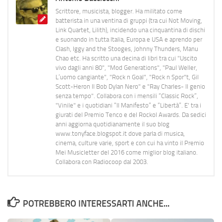
Scrittore, musicista, blogger. Ha militato come
batterista in una ventina di gruppi (tra cui Not Moving,
Link Quartet, Lilith), incidendo una cinquantina di dischi
e suonando in tutta Italia, Europa e USA e aprendo per
Clash, Iggy and the Stooges, Johnny Thunders, Manu
Chao etc. Ha scritto una decina di libri tra cui "Uscito
vivo dagli anni 80", "Mod Generations", "Paul Weller,
L’uomo cangiante", "Rock n Goal", "Rock n Spor"t, Gil
Scott-Heron Il Bob Dylan Nero" e "Ray Charles- Il genio
senza tempo". Collabora con i mensili “Classic Rock”,
"Vinile" e i quotidiani “Il Manifesto” e “Libertà”. E' tra i
giurati del Premio Tenco e del Rockol Awards. Da sedici
anni aggiorna quotidianamente il suo blog
www.tonyface.blogspot.it dove parla di musica,
cinema, culture varie, sport e con cui ha vinto il Premio
Mei Musicletter del 2016 come miglior blog italiano.
Collabora con Radiocoop dal 2003.
POTREBBERO INTERESSARTI ANCHE...