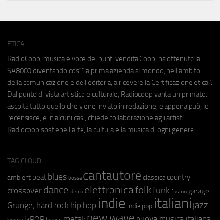
ETICA
RadioCoop, musica e voce dei punti vendita Coop, ha ottenuto la
SA8000
diventando così "la prima azienda al mondo, nell'ambito
della comunicazione e dell'editoria, a ricevere la Certificazione etica".
Dal punto di vista artistico e culturale, Radiocoop vanta un primato:
ascolta tutto quello che viene inviato in redazione, e appena può, lo
recensisce, e in alcuni casi, chiede collaborazione agli artisti.
Radiocoop sostiene l'arte, la cultura e la musica di ogni genere.
TAG CLOUD
cantautore
blues
beat
country
ambient
classica
bossa
elettronica
dance
folk
funk
crossover
garage
fusion
disco
indie
italiani
jazz
hip hop
Grunge;
hard rock
indie pop
new wave
metal;
nuova musica italiana
laPOP
lounge
kimura