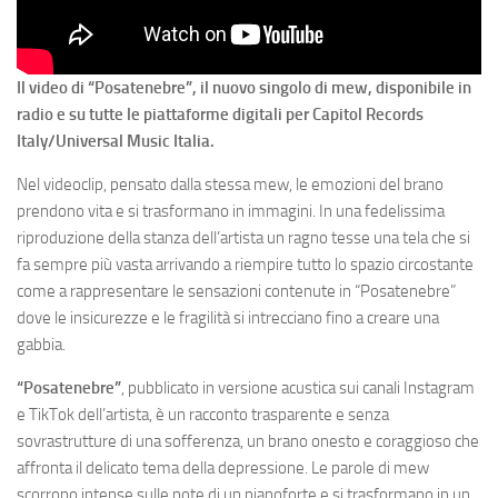
Il video di “Posatenebre”, il nuovo singolo di mew, disponibile in
radio e su tutte le piattaforme digitali per Capitol Records
Italy/Universal Music Italia.
Nel videoclip, pensato dalla stessa mew, le emozioni del brano
prendono vita e si trasformano in immagini. In una fedelissima
riproduzione della stanza dell’artista un ragno tesse una tela che si
fa sempre più vasta arrivando a riempire tutto lo spazio circostante
come a rappresentare le sensazioni contenute in “Posatenebre”
dove le insicurezze e le fragilità si intrecciano fino a creare una
gabbia.
“Posatenebre”
, pubblicato in versione acustica sui canali Instagram
e TikTok dell’artista, è un racconto trasparente e senza
sovrastrutture di una sofferenza, un brano onesto e coraggioso che
affronta il delicato tema della depressione. Le parole di mew
scorrono intense sulle note di un pianoforte e si trasformano in un