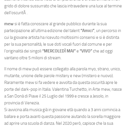
grido di dolore sussurrato che lascia intravedere una luce al termine
dell’oscuritÃ .
mew
si è fatta conoscere al grande pubblico durante la sua
partecipazione all’ultima edizione del talent
“Amici”
, un percorso in
cui la giovane artista ha ricevuto moltissimi consensi e si è distinta
per la sua personalità, le sue doti vocali fuori dal comune e per
l’originalità dei singoli
“MERCOLEDÌ MAI”
e
“VIVO”
che ad oggi
vantano oltre 5 milioni di stream.
Il nome di mew può essere collegato alla parola myo, strano, unico,
mutante, unione delle parole mistery e new (mistero e nuovo).
Raramente mew si fa vedere e avvolta da questa oscurità apre le
porte del dark-pop in Italia. Valentina Turchetto, in Arte mew, nasce
a San Donà di Piave il 25 Luglio del 1999 e cresce a Jesolo, in
provincia di Venezia.
Si avvicina alla musica già in giovane età quando a 3 anni comincia a
ballare e porta avanti questa passione aiutando la sorella maggiore
ad aprire una scuola di danza. Nel 2020 però, capisce che la sua