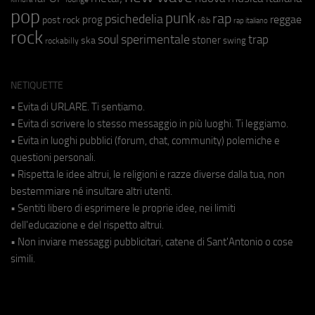
pop
punk
rap
psichedelia
reggae
prog
post rock
r&b
rap italiano
rock
soul
sperimentale
trap
stoner
ska
swing
rockabilly
NETIQUETTE
• Evita di URLARE. Ti sentiamo.
• Evita di scrivere lo stesso messaggio in più luoghi. Ti leggiamo.
• Evita in luoghi pubblici (forum, chat, community) polemiche e
questioni personali.
• Rispetta le idee altrui, le religioni e razze diverse dalla tua, non
bestemmiare né insultare altri utenti.
• Sentiti libero di esprimere le proprie idee, nei limiti
dell'educazione e del rispetto altrui.
• Non inviare messaggi pubblicitari, catene di Sant'Antonio o cose
simili.