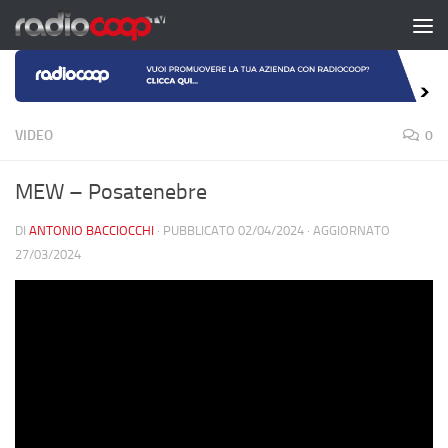
Salta al contenuto
VIDEO
0
MEW – Posatenebre
DI
ANTONIO BACCIOCCHI
· PUBBLICATO
02/04/2024
· AGGIORNATO
27/03/2024