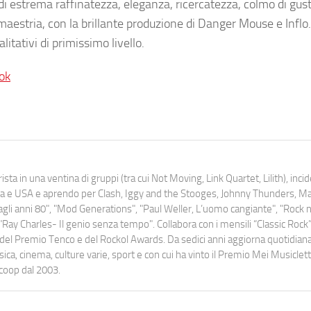
 di estrema raffinatezza, eleganza, ricercatezza, colmo di gusto
maestria, con la brillante produzione di Danger Mouse e Inflo. 
itativi di primissimo livello.
ok
ista in una ventina di gruppi (tra cui Not Moving, Link Quartet, Lilith), inc
uropa e USA e aprendo per Clash, Iggy and the Stooges, Johnny Thunders, 
o dagli anni 80", "Mod Generations", "Paul Weller, L’uomo cangiante", "Rock n
Ray Charles- Il genio senza tempo". Collabora con i mensili “Classic Rock”,
urati del Premio Tenco e del Rockol Awards. Da sedici anni aggiorna quotidia
a, cinema, culture varie, sport e con cui ha vinto il Premio Mei Musiclett
ocoop dal 2003.