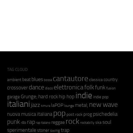
TAG CLOUD
cantautore
blues
beat
country
ambient
classica
bossa
elettronica
dance
folk
funk
crossover
fusion
disco
indie
hip hop
Grunge;
hard rock
garage
indie pop
italiani
new wave
jazz
metal;
laPOP
lounge
kimura
pop
psichedelia
nuova musica italiana
prog
post rock
rock
punk
rap
soul
reggae
ska
r&b
rockabilly
rap italiano
sperimentale
trap
stoner
swing