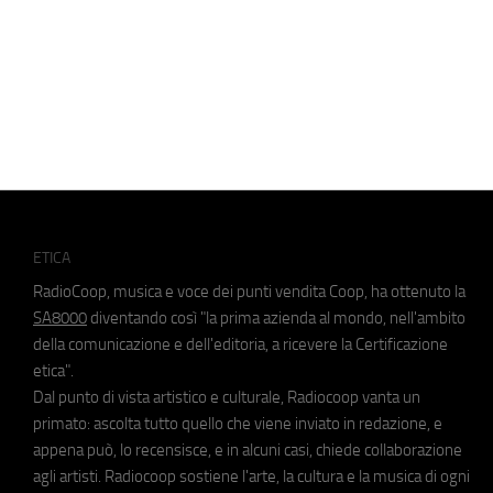
ETICA
RadioCoop, musica e voce dei punti vendita Coop, ha ottenuto la
SA8000
diventando così "la prima azienda al mondo, nell'ambito
della comunicazione e dell'editoria, a ricevere la Certificazione
etica".
Dal punto di vista artistico e culturale, Radiocoop vanta un
primato: ascolta tutto quello che viene inviato in redazione, e
appena può, lo recensisce, e in alcuni casi, chiede collaborazione
agli artisti. Radiocoop sostiene l'arte, la cultura e la musica di ogni