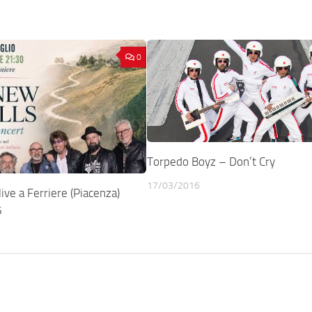
0
Torpedo Boyz – Don’t Cry
17/03/2016
ive a Ferriere (Piacenza)
6