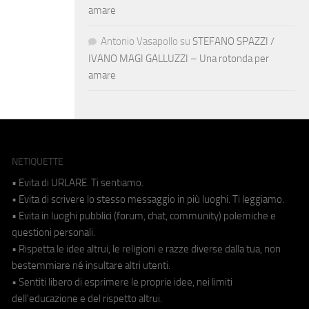
amare
Antonio Vasapollo
su
STEFANO SPAZZI /
IVANO MAGI GALLUZZI – Una rotonda per
amare
NETIQUETTE
• Evita di URLARE. Ti sentiamo.
• Evita di scrivere lo stesso messaggio in più luoghi. Ti leggiamo.
• Evita in luoghi pubblici (forum, chat, community) polemiche e
questioni personali.
• Rispetta le idee altrui, le religioni e razze diverse dalla tua, non
bestemmiare né insultare altri utenti.
• Sentiti libero di esprimere le proprie idee, nei limiti
dell'educazione e del rispetto altrui.