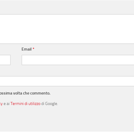
Email
*
prossima volta che commento.
cy
e ai
Termini di utilizzo
di Google.