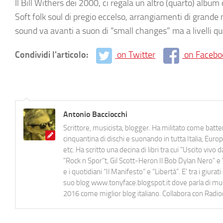
Il Bill Withers dei 2000, ci regala un altro (quarto) album
Soft folk soul di pregio eccelso, arrangiamenti di grande 
sound va avanti a suon di “small changes” ma a livelli qual
Condividi l'articolo:
on Twitter
on Facebo
Antonio Bacciocchi
Scrittore, musicista, blogger. Ha militato come batter
cinquantina di dischi e suonando in tutta Italia, E
etc. Ha scritto una decina di libri tra cui "Uscito viv
"Rock n Spor"t, Gil Scott-Heron Il Bob Dylan Nero" e "
e i quotidiani “Il Manifesto” e “Libertà”. E' tra i gi
suo blog www.tonyface.blogspot.it dove parla di music
2016 come miglior blog italiano. Collabora con Radi