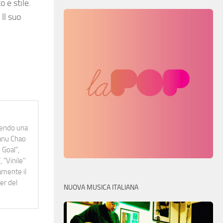
 e stile.
Il suo
idendo una
Manu Chao
 Goal",
 "Vinile"
namente il
er del
NUOVA MUSICA ITALIANA