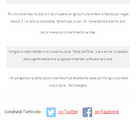
Poi c’è una bimba che dice sì
(I)
ad un padre con gli occhi che brillano di felicità per i regali
ricevuti. E c’è l’amore impossibile “almeno per un po”
(O)
, ma senza fare drammi, anzi.
La
U
è invece puro divertimento verbale.
Il singolo è tratto dall’album di prossima uscita
“Stelle dell’Orsa”,
che è anche un tassello
del progetto dell’autore sui giovani chiamato
La Musica nel cuore.
«Ho paragonato le sette canzoni dell’Album ad altrettante stelle perché ognuna brilla di
luce propria».
Michelangelo
.
Condividi l'articolo:
on Twitter
on Facebook