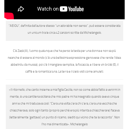
“AEIOU”,
definita dall’autore stesso
“un adorabile non senso”,
può essere considerata
un unicum tra le circa 42 canzoni scritte da Michelangelo.
C’è Zazà
(A)
, l’uomo qualunque che ha perso la testa per una donna e non sa più
neanche di essere al mondo (c’è una bellissima espressione genovese che rende l’idea
:
abbelinòu da mussa
); poi c’è il mangiare semplice, la focaccia, e il bere vin brûlé
(E)
, il
caffè e la romantica luna. La terra e il cielo visti come amuleti.
«Il ritornello, che canto insieme a mia figlia Cecilia, non so come abbia fatto a venirmi in
mente; è una cantilena siciliana che mio padre mi ha insegnato quando avevo cinque
anni e che mi traduceva così: “C’era una volta c’era chi c’era, c’era una vecchia che
chiacchierava; solo ogni tanto (proprio perché era più intenta a chiacchierare) faceva
(letteralmente ‘gettava’) un punto di ricamo; siediti qui vicino che te la racconto”. Non
l’ho mai dimenticata».
Michelangelo