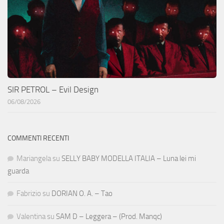
SIR PETROL – Evil Design
06/08/2026
COMMENTI RECENTI
Mariangela
su
SELLY BABY MODELLA ITALIA – Luna lei mi
guarda
Fabrizio
su
DORIAN O. A. – Tao
Valentina
su
SAM D – Leggera – (Prod. Manqc)