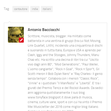
Tag:
cantautore
indie
italiani
Antonio Bacciocchi
Scrittore, musicista, blogger. Ha militato come
batterista in una ventina di gruppi (tra cui Not Moving,
Link Quartet, Lilith), incidendo una cinquantina di dischi
e suonando in tutta Italia, Europa e USA e aprendo per
Clash, Iggy and the Stooges, Johnny Thunders, Manu
Chao etc. Ha scritto una decina di libri tra cui "Uscito
vivo dagli anni 80", "Mod Generations", "Paul Weller,
L’uomo cangiante", "Rock n Goal", "Rock n Spor"t, Gil
Scott-Heron Il Bob Dylan Nero" e "Ray Charles- Il genio
senza tempo". Collabora con i mensili “Classic Rock”,
"Vinile" e i quotidiani “Il Manifesto” e “Libertà”. E' tra i
giurati del Premio Tenco e del Rockol Awards. Da sedici
anni aggiorna quotidianamente il suo blog
www.tonyface.blogspot.it dove parla di musica,
cinema, culture varie, sport e con cui ha vinto il Premio
Mei Musicletter del 2016 come miglior blog italiano.