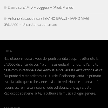
Danilo
su
SAM D – Leggera – (Prod. Manqc)
Antonio Bacciocchi
su
STEFANO SPAZZI / IVANO MAGI
GALLUZZI – Una rotonda per amare
ETICA
RadioCoop, musica e voce dei punti vendita Coop, ha ottenuto la
SA8000
diventando così "la prima azienda al mondo, nell'ambito
della comunicazione e dell'editoria, a ricevere la Certificazione etica".
Dal punto di vista artistico e culturale, Radiocoop vanta un primato:
ascolta tutto quello che viene inviato in redazione, e appena può, lo
recensisce, e in alcuni casi, chiede collaborazione agli artisti.
Radiocoop sostiene l'arte, la cultura e la musica di ogni genere.