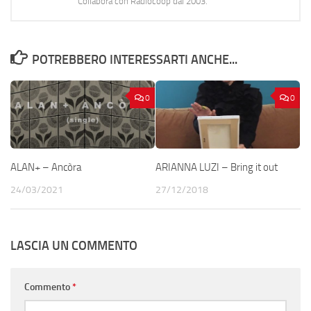
Collabora con Radiocoop dal 2003.
POTREBBERO INTERESSARTI ANCHE...
0
0
ALAN+ – Ancòra
ARIANNA LUZI – Bring it out
24/03/2021
27/12/2018
LASCIA UN COMMENTO
Commento
*