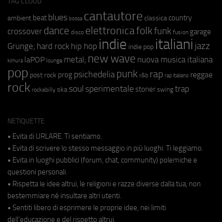
TAG CLOUD
cantautore
blues
beat
country
ambient
classica
bossa
elettronica
dance
folk
funk
crossover
garage
fusion
disco
indie
italiani
jazz
hip hop
Grunge;
hard rock
indie pop
new wave
metal;
nuova musica italiana
laPOP
lounge
kimura
pop
punk
rap
psichedelia
reggae
prog
post rock
r&b
rap italiano
rock
soul
sperimentale
trap
stoner
ska
swing
rockabilly
NETIQUETTE
• Evita di URLARE. Ti sentiamo.
• Evita di scrivere lo stesso messaggio in più luoghi. Ti leggiamo.
• Evita in luoghi pubblici (forum, chat, community) polemiche e
questioni personali.
• Rispetta le idee altrui, le religioni e razze diverse dalla tua, non
bestemmiare né insultare altri utenti.
• Sentiti libero di esprimere le proprie idee, nei limiti
dell'educazione e del rispetto altrui.