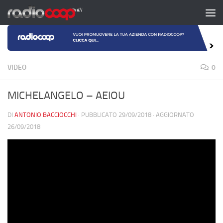
Salta al contenuto
VIDEO
0
MICHELANGELO – AEIOU
DI
ANTONIO BACCIOCCHI
· PUBBLICATO
29/09/2018
· AGGIORNATO
26/09/2018