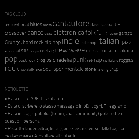
TAG CLOUD
cantautore
blues
beat
country
ambient
classica
bossa
elettronica
dance
folk
funk
crossover
garage
fusion
disco
indie
italiani
jazz
hip hop
Grunge;
hard rock
indie pop
new wave
metal;
nuova musica italiana
laPOP
lounge
kimura
pop
punk
rap
psichedelia
reggae
prog
post rock
r&b
rap italiano
rock
soul
sperimentale
trap
stoner
ska
swing
rockabilly
NETIQUETTE
• Evita di URLARE. Ti sentiamo.
• Evita di scrivere lo stesso messaggio in più luoghi. Ti leggiamo.
• Evita in luoghi pubblici (forum, chat, community) polemiche e
questioni personali.
• Rispetta le idee altrui, le religioni e razze diverse dalla tua, non
bestemmiare né insultare altri utenti.