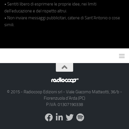
• Sentiti libero di esprimere le proprie idee, nei limiti
dell'educazione e del rispetto altrui.
• Non inviare messaggi pubblicitari, catene di Sant'Antonio o cose
simili.
© 2015 - Radiocoop Edizioni srl - Viale Giacomo Matteotti, 36/b -
Fiorenzuola d'Arda (PC)
P.IVA: 01307190338