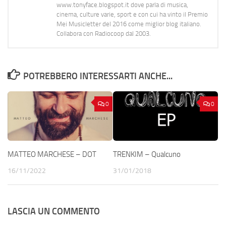
www.tonyface.blogspot.it dove parla di musica,
cinema, culture varie, sport e con cui ha vinto il Premio
Mei Musicletter del 2016 come miglior blog italiano.
Collabora con Radiocoop dal 2003.
POTREBBERO INTERESSARTI ANCHE...
0
0
MATTEO MARCHESE – DOT
TRENKIM – Qualcuno
16/11/2022
31/01/2018
LASCIA UN COMMENTO