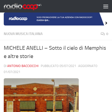
Salta al contenuto
NUOVA MUSICA ITALIANA
0
MICHELE ANELLI – Sotto il cielo di Memphis
e altre storie
DI
ANTONIO BACCIOCCHI
· PUBBLICATO
05/07/2021
· AGGIORNATO
01/07/2021