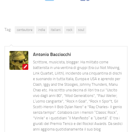
Tag:
cantautore
indie
italiani
rock
soul
Antonio Bacciocchi
Scrittore, musicista, blogger. Ha militato come
batterista in una ventina di gruppi (tra cui Not Moving,
Link Quartet, Lilith), incidendo una cinquantina di dischi
e suonando in tutta Italia, Europa e USA e aprendo per
Clash, Iggy and the Stooges, Johnny Thunders, Manu
Chao etc. Ha scritto una decina di libri tra cui "Uscito
vivo dagli anni 80", "Mod Generations", "Paul Weller,
L’uomo cangiante", "Rock n Goal", "Rock n Spor"t, Gil
Scott-Heron Il Bob Dylan Nero" e "Ray Charles- Il genio
senza tempo". Collabora con i mensili “Classic Rock”,
"Vinile" e i quotidiani “Il Manifesto” e “Libertà”. E' tra i
giurati del Premio Tenco e del Rockol Awards. Da sedici
anni aggiorna quotidianamente il suo blog