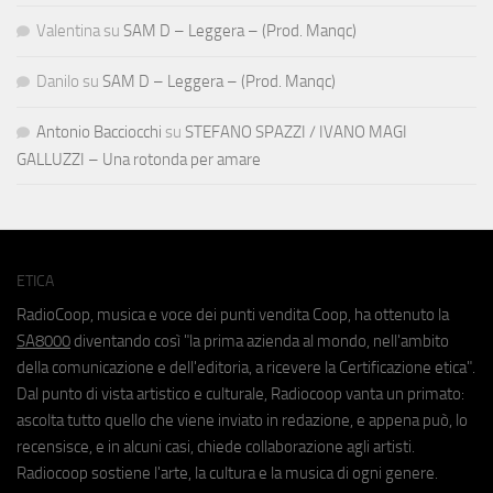
Valentina
su
SAM D – Leggera – (Prod. Manqc)
Danilo
su
SAM D – Leggera – (Prod. Manqc)
Antonio Bacciocchi
su
STEFANO SPAZZI / IVANO MAGI
GALLUZZI – Una rotonda per amare
ETICA
RadioCoop, musica e voce dei punti vendita Coop, ha ottenuto la
SA8000
diventando così "la prima azienda al mondo, nell'ambito
della comunicazione e dell'editoria, a ricevere la Certificazione etica".
Dal punto di vista artistico e culturale, Radiocoop vanta un primato:
ascolta tutto quello che viene inviato in redazione, e appena può, lo
recensisce, e in alcuni casi, chiede collaborazione agli artisti.
Radiocoop sostiene l'arte, la cultura e la musica di ogni genere.