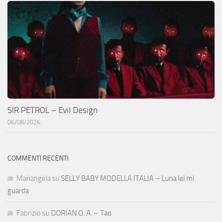
SIR PETROL – Evil Design
06/08/2026
COMMENTI RECENTI
Mariangela
su
SELLY BABY MODELLA ITALIA – Luna lei mi
guarda
Fabrizio
su
DORIAN O. A. – Tao