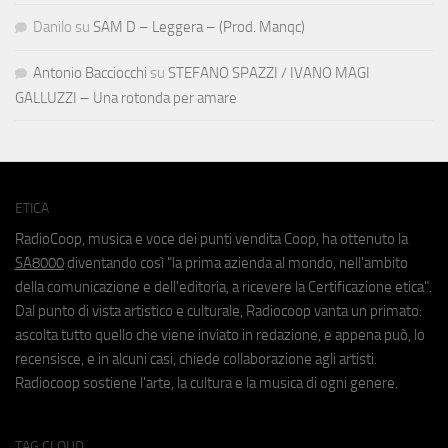
Danilo
su
SAM D – Leggera – (Prod. Manqc)
Antonio Bacciocchi
su
STEFANO SPAZZI / IVANO MAGI
GALLUZZI – Una rotonda per amare
ETICA
RadioCoop, musica e voce dei punti vendita Coop, ha ottenuto la
SA8000
diventando così "la prima azienda al mondo, nell'ambito
della comunicazione e dell'editoria, a ricevere la Certificazione etica".
Dal punto di vista artistico e culturale, Radiocoop vanta un primato:
ascolta tutto quello che viene inviato in redazione, e appena può, lo
recensisce, e in alcuni casi, chiede collaborazione agli artisti.
Radiocoop sostiene l'arte, la cultura e la musica di ogni genere.
TAG CLOUD