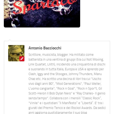
Antonio Bacciocchi
Scrittore, musicista, blogger. Ha militato come
batterista in una ventina di gruppi (tra cui Not Moving,
Link Quartet, Lilith), incidendo una cinquantina di dischi
e suonando in tutta Italia, Europa e USA e aprendo per
Clash, Iggy and the Stooges, Johnny Thunders, Manu
Chao etc. Ha scritto una decina di libri tra cui "Uscito
vivo dagli anni 80", "Mod Generations", "Paul Weller,
L’uomo cangiante", "Rock n Goal", "Rock n Spor"t, Gil
Scott-Heron Il Bob Dylan Nero" e "Ray Charles- Il genio
senza tempo". Collabora con i mensili “Classic Rock”,
"Vinile" e i quotidiani “Il Manifesto” e “Libertà”. E' tra i
giurati del Premio Tenco e del Rockol Awards. Da sedici
anni aggiorna quotidianamente il suo blog