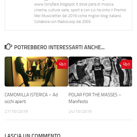
www.tonyface.blogspot.it dove parla di musica,
cinema, culture varie, sport e con cui ha vinto il Premio
Mei Musicletter del 2016 come miglior blog italiano.
Collabora con Radiocoop dal 2003.
POTREBBERO INTERESSARTI ANCHE...
0
0
CAMOMILLA ISTERICA – Ad
POLAR FOR THE MASSES –
occhi aperti
Manifesto
27/10/2019
24/10/2019
LASCIA UN COMMENTO