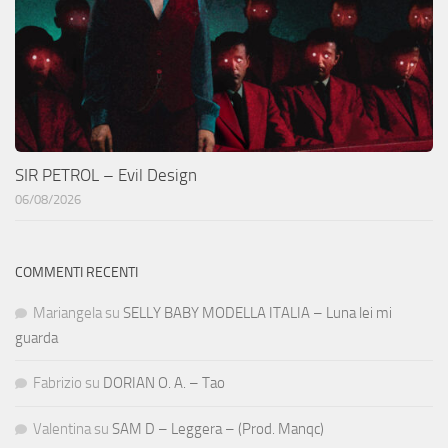
SIR PETROL – Evil Design
06/08/2026
COMMENTI RECENTI
Mariangela
su
SELLY BABY MODELLA ITALIA – Luna lei mi
guarda
Fabrizio
su
DORIAN O. A. – Tao
Valentina
su
SAM D – Leggera – (Prod. Manqc)