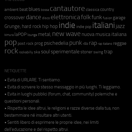
cantautore
blues
beat
country
ambient
classica
bossa
elettronica
dance
folk
funk
crossover
garage
fusion
disco
indie
italiani
jazz
hip hop
Grunge;
hard rock
indie pop
new wave
metal;
nuova musica italiana
laPOP
lounge
kimura
pop
punk
rap
psichedelia
reggae
prog
post rock
r&b
rap italiano
rock
soul
sperimentale
trap
stoner
ska
swing
rockabilly
NETIQUETTE
• Evita di URLARE. Ti sentiamo.
• Evita di scrivere lo stesso messaggio in più luoghi. Ti leggiamo.
• Evita in luoghi pubblici (forum, chat, community) polemiche e
questioni personali.
• Rispetta le idee altrui, le religioni e razze diverse dalla tua, non
bestemmiare né insultare altri utenti.
• Sentiti libero di esprimere le proprie idee, nei limiti
dell'educazione e del rispetto altrui.