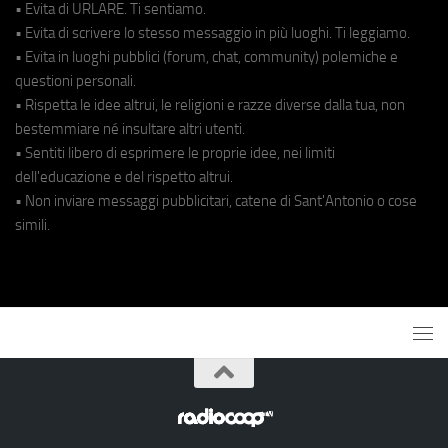
• Evita di URLARE. Ti sentiamo.
• Evita di scrivere lo stesso messaggio in più luoghi. Ti leggiamo.
• Evita in luoghi pubblici (forum, chat, community) polemiche e
questioni personali.
• Rispetta le idee altrui, le religioni e razze diverse dalla tua, non
bestemmiare né insultare altri utenti.
• Sentiti libero di esprimere le proprie idee, nei limiti
dell'educazione e del rispetto altrui.
• Non inviare messaggi pubblicitari, catene di Sant'Antonio o cose
simili.