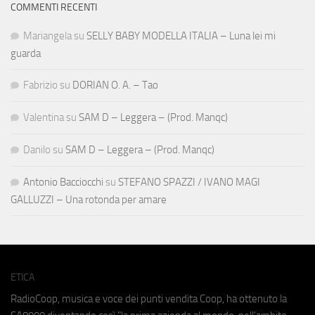
COMMENTI RECENTI
Mariangela
su
SELLY BABY MODELLA ITALIA – Luna lei mi
guarda
Fabrizio
su
DORIAN O. A. – Tao
Valentina
su
SAM D – Leggera – (Prod. Manqc)
Danilo
su
SAM D – Leggera – (Prod. Manqc)
Antonio Bacciocchi
su
STEFANO SPAZZI / IVANO MAGI
GALLUZZI – Una rotonda per amare
ETICA
RadioCoop, musica e voce dei punti vendita Coop, ha ottenuto la