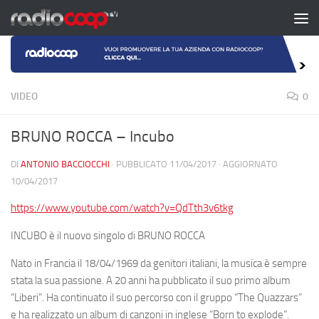
Salta al contenuto
VIDEO
0
BRUNO ROCCA – Incubo
DI
ANTONIO BACCIOCCHI
· PUBBLICATO
11/04/2017
· AGGIORNATO
10/04/2017
https://www.youtube.com/watch?v=QdTth3v6tkg
INCUBO
è il nuovo singolo di
BRUNO ROCCA
Nato in Francia il 18/04/1969 da genitori italiani, la musica è sempre
stata la sua passione. A 20 anni ha pubblicato il suo primo album
“Liberi”. Ha continuato il suo percorso con il gruppo “The Quazzars”
e ha realizzato un album di canzoni in inglese “Born to explode”.