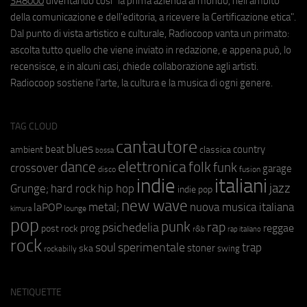
SA8000
diventando così "la prima azienda al mondo, nell'ambito
della comunicazione e dell'editoria, a ricevere la Certificazione etica".
Dal punto di vista artistico e culturale, Radiocoop vanta un primato:
ascolta tutto quello che viene inviato in redazione, e appena può, lo
recensisce, e in alcuni casi, chiede collaborazione agli artisti.
Radiocoop sostiene l'arte, la cultura e la musica di ogni genere.
TAG CLOUD
cantautore
blues
beat
country
ambient
classica
bossa
elettronica
dance
folk
funk
crossover
garage
fusion
disco
indie
italiani
jazz
hip hop
Grunge;
hard rock
indie pop
new wave
metal;
nuova musica italiana
laPOP
lounge
kimura
pop
punk
rap
psichedelia
reggae
prog
post rock
r&b
rap italiano
rock
soul
sperimentale
trap
stoner
ska
swing
rockabilly
NETIQUETTE