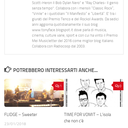
Scott-Heron Il Bob Dylan Nero" e "Ray Charles- Il genio
senza tempo". Collabora con i mensili “Classic Rock”,
"Vinile" e i quotidiani “Il Manifesto” e “Libertà”. E' tra i
giurati del Premio Tenco e del Rockol Awards. Da sedici
anni aggiorna quotidianamente il suo blog
www.tonyface.blogspot.it dove parla di musica,
cinema, culture varie, sport e con cui ha vinto il Premio
Mei Musicletter del 2016 come miglior blog italiano.
Collabora con Radiocoop dal 2003.
POTREBBERO INTERESSARTI ANCHE...
1
0
FLIDGE – Sweeter
TIME FOR VOMIT – L’isola
che non c’è
23/01/2018