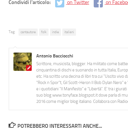
Condividi l'articolo:
on Twitter
on Facebo
Tag:
cantautore
folk
indie
italiani
Antonio Bacciocchi
Scrittore, musicista, blogger. Ha militato come batter
cinquantina di dischi e suonando in tutta Italia, E
etc. Ha scritto una decina di libri tra cui "Uscito viv
"Rock n Spor"t, Gil Scott-Heron Il Bob Dylan Nero" e "
e i quotidiani “Il Manifesto” e “Libertà”. E' tra i gi
suo blog www.tonyface.blogspot.it dove parla di music
2016 come miglior blog italiano. Collabora con Radi
POTREBBERO INTERESSARTI ANCHE...