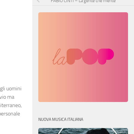
FABIO CINTI – La gente che mente
gli uomini
rvio ma
diterraneo,
 personale
NUOVA MUSICA ITALIANA