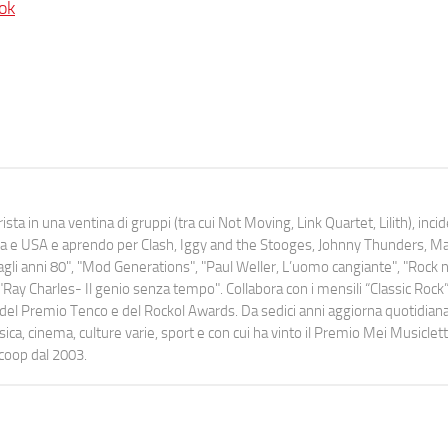
ok
ista in una ventina di gruppi (tra cui Not Moving, Link Quartet, Lilith), inc
uropa e USA e aprendo per Clash, Iggy and the Stooges, Johnny Thunders, 
o dagli anni 80", "Mod Generations", "Paul Weller, L’uomo cangiante", "Rock n
Ray Charles- Il genio senza tempo". Collabora con i mensili “Classic Rock”,
urati del Premio Tenco e del Rockol Awards. Da sedici anni aggiorna quotidia
a, cinema, culture varie, sport e con cui ha vinto il Premio Mei Musiclett
ocoop dal 2003.