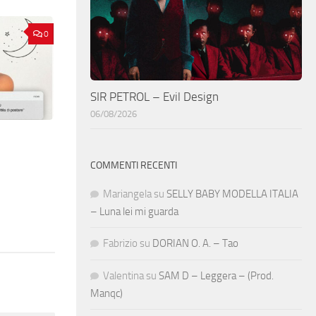
0
SIR PETROL – Evil Design
06/08/2026
COMMENTI RECENTI
Mariangela
su
SELLY BABY MODELLA ITALIA
– Luna lei mi guarda
Fabrizio
su
DORIAN O. A. – Tao
Valentina
su
SAM D – Leggera – (Prod.
Manqc)