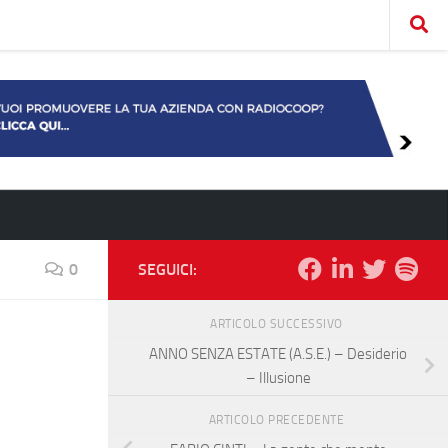
0
SEGUICI:
ARTICOLO SUCCESSIVO
ANNO SENZA ESTATE (A.S.E.) – Desiderio
– Illusione
ARTICOLO PRECEDENTE