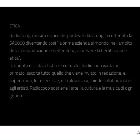
ETICA
RadioCoop, musica e voce dei punti vendita Coop, ha ottenuto la
SA8000
diventando così "la prima azienda al mondo, nell'ambito
della comunicazione e dell'editoria, a ricevere la Certificazione
etica".
Dal punto di vista artistico e culturale, Radiocoop vanta un
primato: ascolta tutto quello che viene inviato in redazione, e
appena può, lo recensisce, e in alcuni casi, chiede collaborazione
agli artisti. Radiocoop sostiene l'arte, la cultura e la musica di ogni
genere.
A