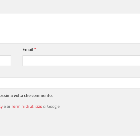
Email
*
prossima volta che commento.
cy
e ai
Termini di utilizzo
di Google.