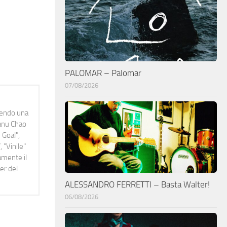
PALOMAR – Palomar
07/08/2026
idendo una
Manu Chao
 Goal",
 "Vinile"
namente il
er del
ALESSANDRO FERRETTI – Basta Walter!
06/08/2026