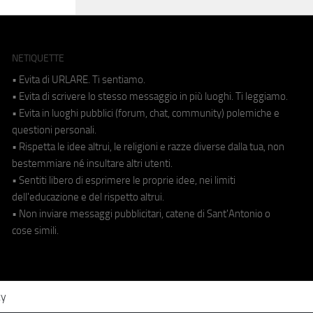
NETIQUETTE
• Evita di URLARE. Ti sentiamo.
• Evita di scrivere lo stesso messaggio in più luoghi. Ti leggiamo.
• Evita in luoghi pubblici (forum, chat, community) polemiche e
questioni personali.
• Rispetta le idee altrui, le religioni e razze diverse dalla tua, non
bestemmiare né insultare altri utenti.
• Sentiti libero di esprimere le proprie idee, nei limiti
dell'educazione e del rispetto altrui.
• Non inviare messaggi pubblicitari, catene di Sant'Antonio o
cose simili.
cy