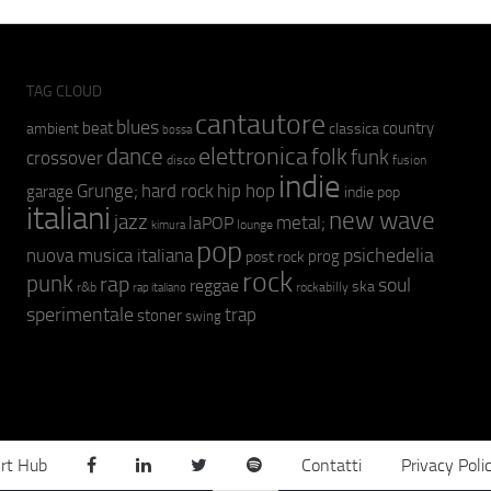
TAG CLOUD
cantautore
blues
beat
country
ambient
classica
bossa
elettronica
dance
folk
funk
crossover
fusion
disco
indie
hip hop
Grunge;
hard rock
garage
indie pop
italiani
new wave
jazz
metal;
laPOP
lounge
kimura
pop
psichedelia
nuova musica italiana
prog
post rock
rock
punk
rap
soul
reggae
ska
r&b
rockabilly
rap italiano
sperimentale
trap
stoner
swing
rt Hub
Contatti
Privacy Poli