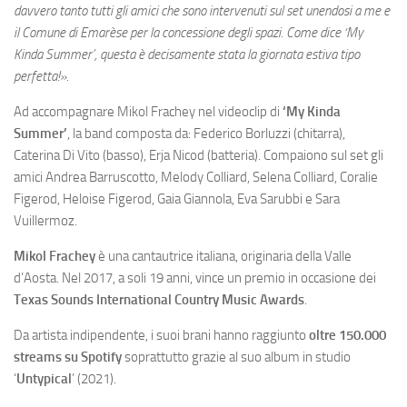
davvero tanto tutti gli amici che sono intervenuti sul set unendosi a me e
il Comune di Emarèse per la concessione degli spazi. Come dice ‘My
Kinda Summer’, questa è decisamente stata la giornata estiva tipo
perfetta!».
Ad accompagnare Mikol Frachey nel videoclip di
‘My Kinda
Summer’
, la band composta da: Federico Borluzzi (chitarra),
Caterina Di Vito (basso), Erja Nicod (batteria). Compaiono sul set gli
amici Andrea Barruscotto, Melody Colliard, Selena Colliard, Coralie
Figerod, Heloise Figerod, Gaia Giannola, Eva Sarubbi e Sara
Vuillermoz.
Mikol Frachey
è una cantautrice italiana, originaria della Valle
d’Aosta. Nel 2017, a soli 19 anni, vince un premio in occasione dei
Texas Sounds International Country Music Awards
.
Da artista indipendente, i suoi brani hanno raggiunto
oltre 150.000
streams su Spotify
soprattutto grazie al suo album in studio
‘
Untypical
’ (2021).