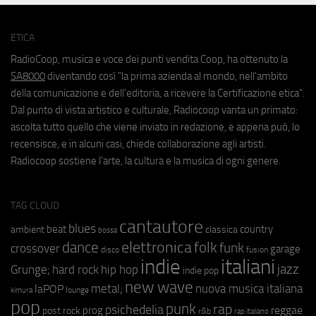
ETICA
RadioCoop, musica e voce dei punti vendita Coop, ha ottenuto la
SA8000
diventando così "la prima azienda al mondo, nell'ambito
della comunicazione e dell'editoria, a ricevere la Certificazione etica".
Dal punto di vista artistico e culturale, Radiocoop vanta un primato:
ascolta tutto quello che viene inviato in redazione, e appena può, lo
recensisce, e in alcuni casi, chiede collaborazione agli artisti.
Radiocoop sostiene l'arte, la cultura e la musica di ogni genere.
TAG CLOUD
cantautore
blues
beat
country
ambient
classica
bossa
elettronica
dance
folk
funk
crossover
garage
fusion
disco
indie
italiani
jazz
hip hop
Grunge;
hard rock
indie pop
new wave
metal;
nuova musica italiana
laPOP
lounge
kimura
pop
punk
rap
psichedelia
reggae
prog
post rock
r&b
rap italiano