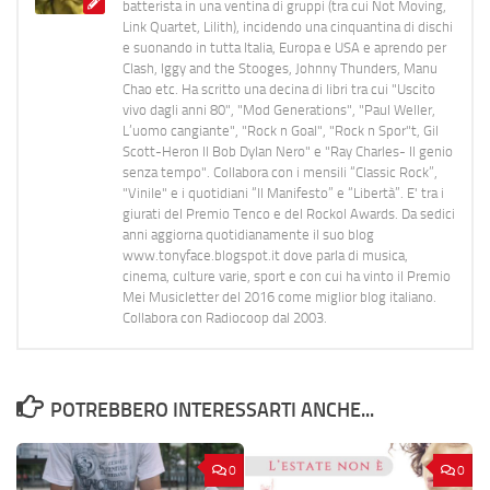
batterista in una ventina di gruppi (tra cui Not Moving,
Link Quartet, Lilith), incidendo una cinquantina di dischi
e suonando in tutta Italia, Europa e USA e aprendo per
Clash, Iggy and the Stooges, Johnny Thunders, Manu
Chao etc. Ha scritto una decina di libri tra cui "Uscito
vivo dagli anni 80", "Mod Generations", "Paul Weller,
L’uomo cangiante", "Rock n Goal", "Rock n Spor"t, Gil
Scott-Heron Il Bob Dylan Nero" e "Ray Charles- Il genio
senza tempo". Collabora con i mensili “Classic Rock”,
"Vinile" e i quotidiani “Il Manifesto” e “Libertà”. E' tra i
giurati del Premio Tenco e del Rockol Awards. Da sedici
anni aggiorna quotidianamente il suo blog
www.tonyface.blogspot.it dove parla di musica,
cinema, culture varie, sport e con cui ha vinto il Premio
Mei Musicletter del 2016 come miglior blog italiano.
Collabora con Radiocoop dal 2003.
POTREBBERO INTERESSARTI ANCHE...
0
0