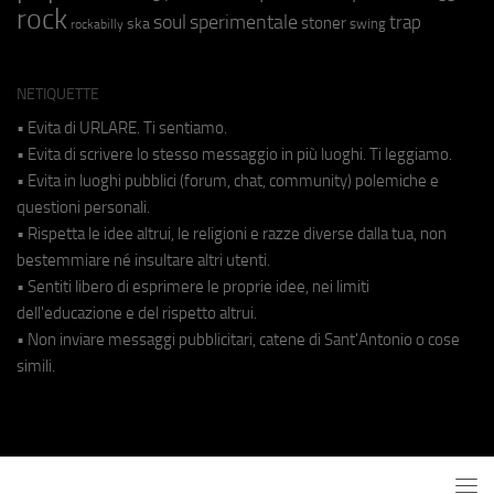
rock
soul
sperimentale
trap
stoner
ska
swing
rockabilly
NETIQUETTE
• Evita di URLARE. Ti sentiamo.
• Evita di scrivere lo stesso messaggio in più luoghi. Ti leggiamo.
• Evita in luoghi pubblici (forum, chat, community) polemiche e
questioni personali.
• Rispetta le idee altrui, le religioni e razze diverse dalla tua, non
bestemmiare né insultare altri utenti.
• Sentiti libero di esprimere le proprie idee, nei limiti
dell'educazione e del rispetto altrui.
• Non inviare messaggi pubblicitari, catene di Sant'Antonio o cose
simili.