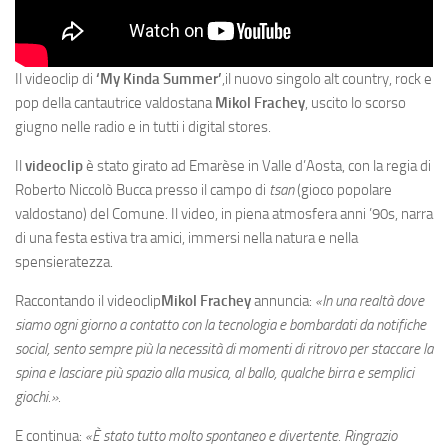
Il videoclip di
‘My Kinda Summer’
,il nuovo singolo alt country, rock e
pop della cantautrice valdostana
Mikol Frachey
, uscito lo scorso
giugno nelle radio e in tutti i digital stores.
Il
videoclip
è stato girato ad Emarèse in Valle d’Aosta, con la regia di
Roberto Niccolò Bucca presso il campo di
tsan
(gioco popolare
valdostano) del Comune. Il video, in piena atmosfera anni ’90s, narra
di una festa estiva tra amici, immersi nella natura e nella
spensieratezza.
Raccontando il videoclip
Mikol Frachey
annuncia:
«
In una realtà dove
siamo ogni giorno a contatto con la tecnologia e bombardati da notifiche
social, sento sempre più la necessità di momenti di ritrovo per staccare la
spina e lasciare più spazio alla musica, al ballo, qualche birra e semplici
giochi.
»
.
E continua:
«È stato tutto molto spontaneo e divertente. Ringrazio