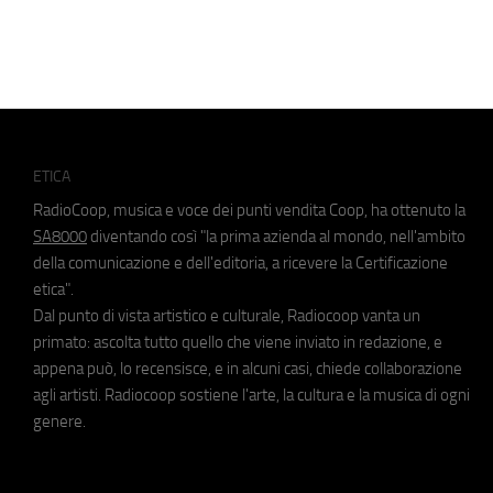
ETICA
RadioCoop, musica e voce dei punti vendita Coop, ha ottenuto la
SA8000
diventando così "la prima azienda al mondo, nell'ambito
della comunicazione e dell'editoria, a ricevere la Certificazione
etica".
Dal punto di vista artistico e culturale, Radiocoop vanta un
primato: ascolta tutto quello che viene inviato in redazione, e
appena può, lo recensisce, e in alcuni casi, chiede collaborazione
agli artisti. Radiocoop sostiene l'arte, la cultura e la musica di ogni
genere.