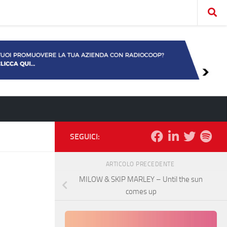
SEGUICI:
ARTICOLO PRECEDENTE
MILOW & SKIP MARLEY – Until the sun
comes up