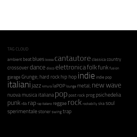
TAG CLOUD
cantautore
blues
beat
country
ambient
classica
bossa
elettronica
dance
folk
funk
crossover
fusion
disco
indie
hip hop
Grunge;
hard rock
garage
indie pop
italiani
new wave
jazz
metal;
laPOP
lounge
kimura
pop
psichedelia
nuova musica italiana
prog
post rock
rock
punk
rap
soul
reggae
ska
r&b
rockabilly
rap italiano
sperimentale
trap
stoner
swing