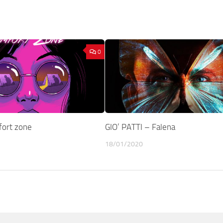
0
ort zone
GIO’ PATTI – Falena
18/01/2020