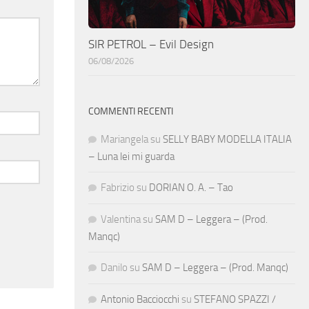
SIR PETROL – Evil Design
06/08/2026
COMMENTI RECENTI
Mariangela
su
SELLY BABY MODELLA ITALIA
– Luna lei mi guarda
Fabrizio
su
DORIAN O. A. – Tao
Valentina
su
SAM D – Leggera – (Prod.
Manqc)
Danilo
su
SAM D – Leggera – (Prod. Manqc)
Antonio Bacciocchi
su
STEFANO SPAZZI /