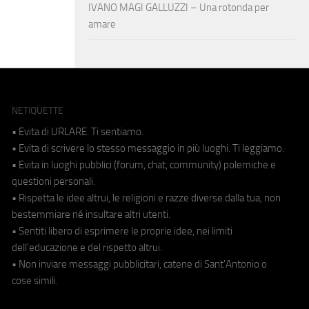
IVANO MAGI GALLUZZI – Una rotonda per
amare
NETIQUETTE
• Evita di URLARE. Ti sentiamo.
• Evita di scrivere lo stesso messaggio in più luoghi. Ti leggiamo.
• Evita in luoghi pubblici (forum, chat, community) polemiche e
questioni personali.
• Rispetta le idee altrui, le religioni e razze diverse dalla tua, non
bestemmiare né insultare altri utenti.
• Sentiti libero di esprimere le proprie idee, nei limiti
dell'educazione e del rispetto altrui.
• Non inviare messaggi pubblicitari, catene di Sant'Antonio o
cose simili.