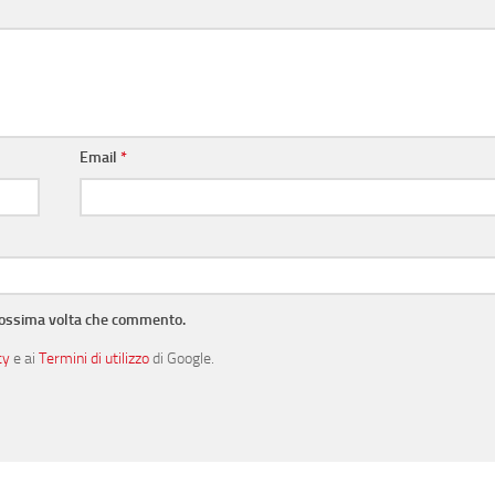
Email
*
prossima volta che commento.
cy
e ai
Termini di utilizzo
di Google.