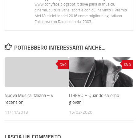
www.tonyface.blogspot.it dove parla di musica,
cinema, culture varie, sport e con cui ha vinto il Premio
Mei Musicletter del 2016 come miglior blog italiano.
Collabora con Radiocoop dal 2003.
POTREBBERO INTERESSARTI ANCHE...
0
0
Nuova Musica Italiana – 4
LIBERO – Quando saremo
recensioni
giovani
11/11/2013
15/02/2020
LASCIA UN COMMENTO