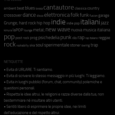
cantautore
blues
beat
country
ambient
classica
bossa
elettronica
dance
folk
funk
crossover
garage
fusion
disco
indie
italiani
jazz
hip hop
Grunge;
hard rock
indie pop
new wave
metal;
nuova musica italiana
laPOP
lounge
kimura
pop
punk
rap
psichedelia
reggae
prog
post rock
r&b
rap italiano
rock
soul
sperimentale
trap
stoner
ska
swing
rockabilly
NETIQUETTE
• Evita di URLARE. Ti sentiamo.
• Evita di scrivere lo stesso messaggio in più luoghi. Ti leggiamo.
• Evita in luoghi pubblici (forum, chat, community) polemiche e
questioni personali.
• Rispetta le idee altrui, le religioni e razze diverse dalla tua, non
bestemmiare né insultare altri utenti.
• Sentiti libero di esprimere le proprie idee, nei limiti
dell'educazione e del rispetto altrui.