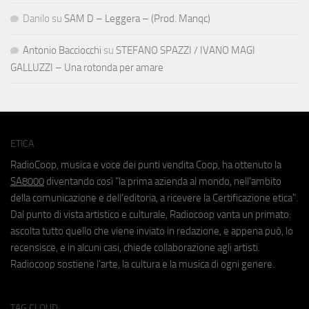
Danilo
su
SAM D – Leggera – (Prod. Manqc)
Antonio Bacciocchi
su
STEFANO SPAZZI / IVANO MAGI
GALLUZZI – Una rotonda per amare
ETICA
RadioCoop, musica e voce dei punti vendita Coop, ha ottenuto la
SA8000
diventando così "la prima azienda al mondo, nell'ambito
della comunicazione e dell'editoria, a ricevere la Certificazione etica".
Dal punto di vista artistico e culturale, Radiocoop vanta un primato:
ascolta tutto quello che viene inviato in redazione, e appena può, lo
recensisce, e in alcuni casi, chiede collaborazione agli artisti.
Radiocoop sostiene l'arte, la cultura e la musica di ogni genere.
TAG CLOUD