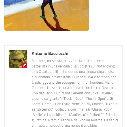
Antonio Bacciocchi
Scrittore, musicista, blogger. Ha militato come
batterista in una ventina di gruppi (tra cui Not Moving,
Link Quartet, Lilith), incidendo una cinquantina di dischi
e suonando in tutta Italia, Europa e USA e aprendo per
Clash, Iggy and the Stooges, Johnny Thunders, Manu
Chao etc. Ha scritto una decina di libri tra cui "Uscito
vivo dagli anni 80", "Mod Generations", "Paul Weller,
L’uomo cangiante", "Rock n Goal", "Rock n Spor"t, Gil
Scott-Heron Il Bob Dylan Nero" e "Ray Charles- Il genio
senza tempo". Collabora con i mensili “Classic Rock”,
"Vinile" e i quotidiani “Il Manifesto” e “Libertà”. E' tra i
giurati del Premio Tenco e del Rockol Awards. Da sedici
anni aggiorna quotidianamente il suo blog