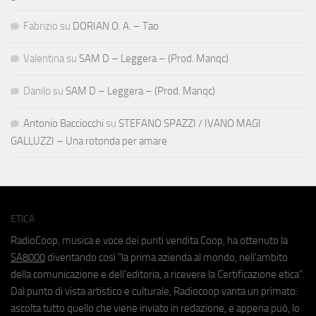
Fabrizio
su
DORIAN O. A. – Tao
Valentina
su
SAM D – Leggera – (Prod. Manqc)
Danilo
su
SAM D – Leggera – (Prod. Manqc)
Antonio Bacciocchi
su
STEFANO SPAZZI / IVANO MAGI
GALLUZZI – Una rotonda per amare
ETICA
RadioCoop, musica e voce dei punti vendita Coop, ha ottenuto la
SA8000
diventando così "la prima azienda al mondo, nell'ambito
della comunicazione e dell'editoria, a ricevere la Certificazione etica".
Dal punto di vista artistico e culturale, Radiocoop vanta un primato:
ascolta tutto quello che viene inviato in redazione, e appena può, lo