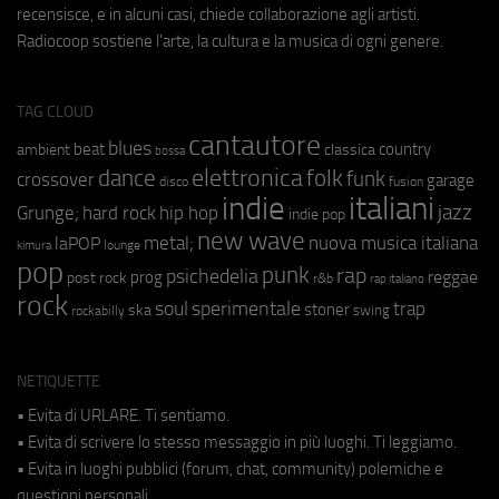
recensisce, e in alcuni casi, chiede collaborazione agli artisti.
Radiocoop sostiene l'arte, la cultura e la musica di ogni genere.
TAG CLOUD
cantautore
blues
beat
country
ambient
classica
bossa
elettronica
dance
folk
funk
crossover
garage
fusion
disco
indie
italiani
jazz
hip hop
Grunge;
hard rock
indie pop
new wave
metal;
nuova musica italiana
laPOP
lounge
kimura
pop
punk
rap
psichedelia
reggae
prog
post rock
r&b
rap italiano
rock
soul
sperimentale
trap
stoner
ska
swing
rockabilly
NETIQUETTE
• Evita di URLARE. Ti sentiamo.
• Evita di scrivere lo stesso messaggio in più luoghi. Ti leggiamo.
• Evita in luoghi pubblici (forum, chat, community) polemiche e
questioni personali.