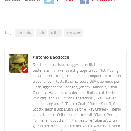
Tag:
elettronica
indie
italiani
new wave
Antonio Bacciocchi
Scrittore, musicista, blogger. Ha militato come
batterista in una ventina di gruppi (tra cui Not Moving,
Link Quartet, Lilith), incidendo una cinquantina di dischi
e suonando in tutta Italia, Europa e USA e aprendo per
Clash, Iggy and the Stooges, Johnny Thunders, Manu
Chao etc. Ha scritto una decina di libri tra cui "Uscito
vivo dagli anni 80", "Mod Generations", "Paul Weller,
L’uomo cangiante", "Rock n Goal", "Rock n Spor"t, Gil
Scott-Heron Il Bob Dylan Nero" e "Ray Charles- Il genio
senza tempo". Collabora con i mensili “Classic Rock”,
"Vinile" e i quotidiani “Il Manifesto” e “Libertà”. E' tra i
giurati del Premio Tenco e del Rockol Awards. Da sedici