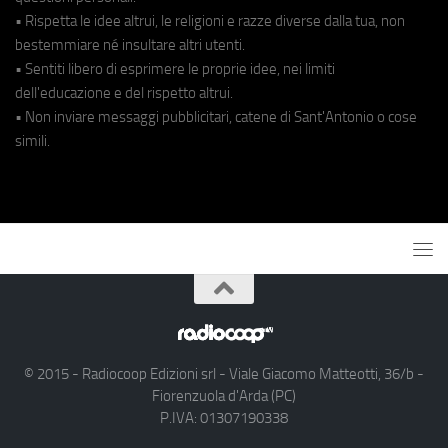
• Rispetta le idee altrui, le religioni e razze diverse dalla tua, non
bestemmiare né insultare altri utenti.
• Sentiti libero di esprimere le proprie idee, nei limiti
dell'educazione e del rispetto altrui.
• Non inviare messaggi pubblicitari, catene di Sant'Antonio o cose
simili.
© 2015 - Radiocoop Edizioni srl - Viale Giacomo Matteotti, 36/b -
Fiorenzuola d'Arda (PC)
P.IVA: 01307190338