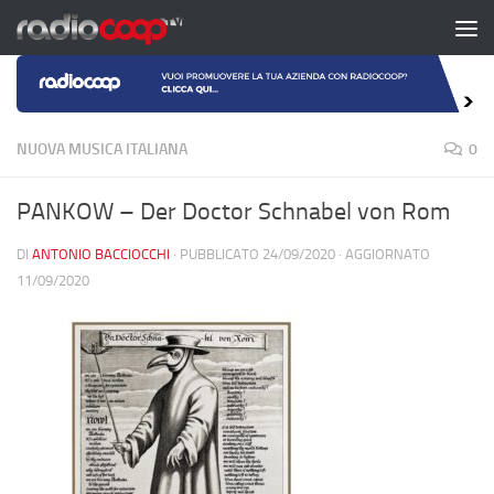
Salta al contenuto
NUOVA MUSICA ITALIANA
0
PANKOW – Der Doctor Schnabel von Rom
DI
ANTONIO BACCIOCCHI
· PUBBLICATO
24/09/2020
· AGGIORNATO
11/09/2020