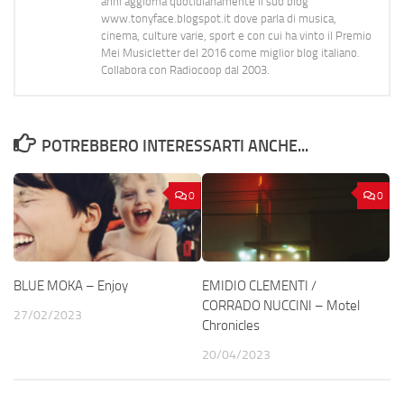
anni aggiorna quotidianamente il suo blog
www.tonyface.blogspot.it dove parla di musica,
cinema, culture varie, sport e con cui ha vinto il Premio
Mei Musicletter del 2016 come miglior blog italiano.
Collabora con Radiocoop dal 2003.
POTREBBERO INTERESSARTI ANCHE...
0
0
BLUE MOKA – Enjoy
EMIDIO CLEMENTI /
CORRADO NUCCINI – Motel
27/02/2023
Chronicles
20/04/2023