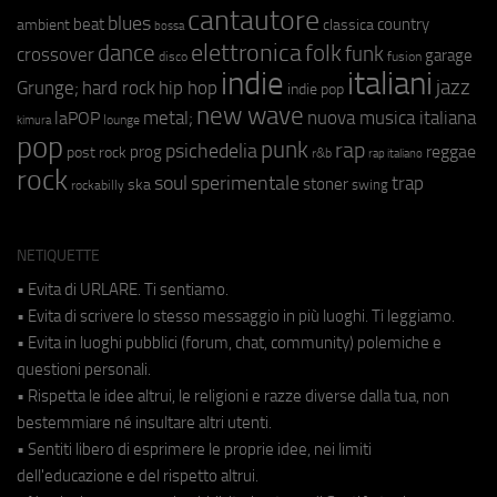
cantautore
blues
beat
country
ambient
classica
bossa
elettronica
dance
folk
funk
crossover
garage
fusion
disco
indie
italiani
jazz
hip hop
Grunge;
hard rock
indie pop
new wave
metal;
nuova musica italiana
laPOP
lounge
kimura
pop
punk
rap
psichedelia
reggae
prog
post rock
r&b
rap italiano
rock
soul
sperimentale
trap
stoner
ska
swing
rockabilly
NETIQUETTE
• Evita di URLARE. Ti sentiamo.
• Evita di scrivere lo stesso messaggio in più luoghi. Ti leggiamo.
• Evita in luoghi pubblici (forum, chat, community) polemiche e
questioni personali.
• Rispetta le idee altrui, le religioni e razze diverse dalla tua, non
bestemmiare né insultare altri utenti.
• Sentiti libero di esprimere le proprie idee, nei limiti
dell'educazione e del rispetto altrui.