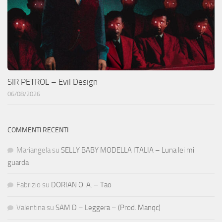
SIR PETROL – Evil Design
06/08/2026
COMMENTI RECENTI
Mariangela
su
SELLY BABY MODELLA ITALIA – Luna lei mi
guarda
Fabrizio
su
DORIAN O. A. – Tao
Valentina
su
SAM D – Leggera – (Prod. Manqc)