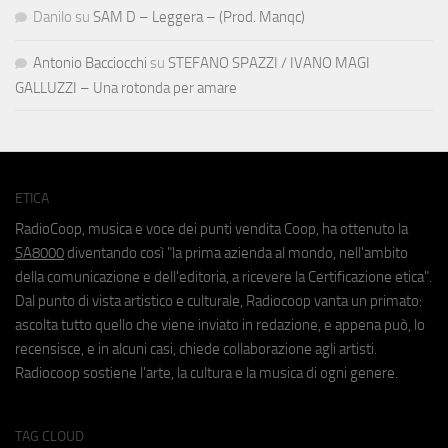
Danilo
su
SAM D – Leggera – (Prod. Manqc)
Antonio Bacciocchi
su
STEFANO SPAZZI / IVANO MAGI
GALLUZZI – Una rotonda per amare
ETICA
RadioCoop, musica e voce dei punti vendita Coop, ha ottenuto la
SA8000
diventando così "la prima azienda al mondo, nell'ambito
della comunicazione e dell'editoria, a ricevere la Certificazione etica".
Dal punto di vista artistico e culturale, Radiocoop vanta un primato:
ascolta tutto quello che viene inviato in redazione, e appena può, lo
recensisce, e in alcuni casi, chiede collaborazione agli artisti.
Radiocoop sostiene l'arte, la cultura e la musica di ogni genere.
TAG CLOUD