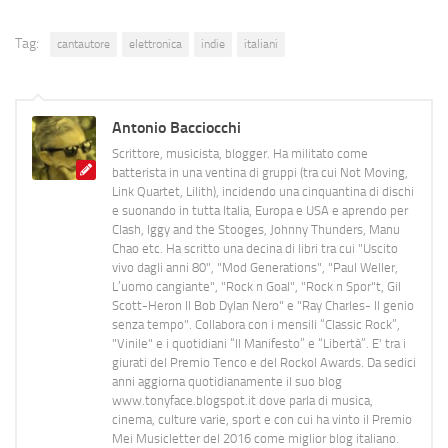
Tag:
cantautore
elettronica
indie
italiani
Antonio Bacciocchi
Scrittore, musicista, blogger. Ha militato come
batterista in una ventina di gruppi (tra cui Not Moving,
Link Quartet, Lilith), incidendo una cinquantina di dischi
e suonando in tutta Italia, Europa e USA e aprendo per
Clash, Iggy and the Stooges, Johnny Thunders, Manu
Chao etc. Ha scritto una decina di libri tra cui "Uscito
vivo dagli anni 80", "Mod Generations", "Paul Weller,
L’uomo cangiante", "Rock n Goal", "Rock n Spor"t, Gil
Scott-Heron Il Bob Dylan Nero" e "Ray Charles- Il genio
senza tempo". Collabora con i mensili “Classic Rock”,
"Vinile" e i quotidiani “Il Manifesto” e “Libertà”. E' tra i
giurati del Premio Tenco e del Rockol Awards. Da sedici
anni aggiorna quotidianamente il suo blog
www.tonyface.blogspot.it dove parla di musica,
cinema, culture varie, sport e con cui ha vinto il Premio
Mei Musicletter del 2016 come miglior blog italiano.