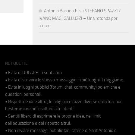
Antonio Bacciocchi
su
STEFANO SPAZZI /
IVANO MAGI GALLUZZI – Una rotonda per
amare
NETIQUETTE
• Evita di URLARE. Ti sentiamo.
• Evita di scrivere lo stesso messaggio in più luoghi. Ti leggiamo.
• Evita in luoghi pubblici (forum, chat, community) polemiche e
questioni personali.
• Rispetta le idee altrui, le religioni e razze diverse dalla tua, non
bestemmiare né insultare altri utenti.
• Sentiti libero di esprimere le proprie idee, nei limiti
dell'educazione e del rispetto altrui.
• Non inviare messaggi pubblicitari, catene di Sant'Antonio o