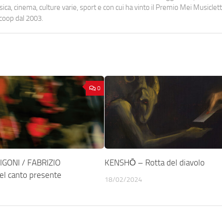
a, cinema, culture varie, sport e con cui ha vinto il Premio Mei Musiclett
ocoop dal 2003.
0
IGONI / FABRIZIO
KENSHŌ – Rotta del diavolo
l canto presente
18/02/2024