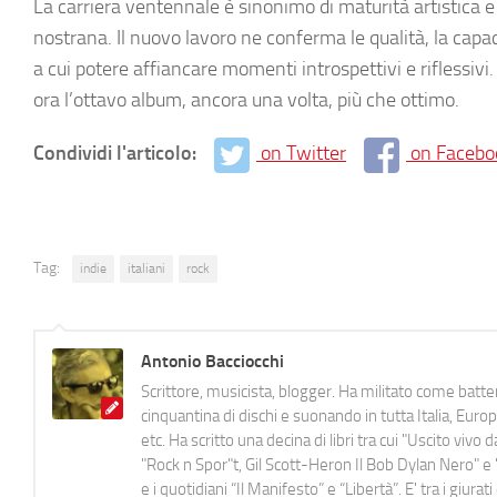
La carriera ventennale è sinonimo di maturità artistica e
nostrana. Il nuovo lavoro ne conferma le qualità, la capaci
a cui potere affiancare momenti introspettivi e riflessivi
ora l’ottavo album, ancora una volta, più che ottimo.
Condividi l'articolo:
on Twitter
on Facebo
Tag:
indie
italiani
rock
Antonio Bacciocchi
Scrittore, musicista, blogger. Ha militato come batter
cinquantina di dischi e suonando in tutta Italia, E
etc. Ha scritto una decina di libri tra cui "Uscito viv
"Rock n Spor"t, Gil Scott-Heron Il Bob Dylan Nero" e "
e i quotidiani “Il Manifesto” e “Libertà”. E' tra i gi