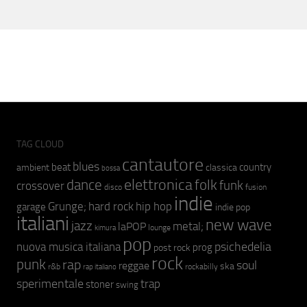
TAG CLOUD
cantautore
blues
beat
country
ambient
classica
bossa
elettronica
dance
folk
funk
crossover
fusion
disco
indie
hip hop
Grunge;
hard rock
garage
indie pop
italiani
new wave
jazz
metal;
laPOP
lounge
kimura
pop
psichedelia
nuova musica italiana
prog
post rock
rock
punk
rap
soul
reggae
ska
r&b
rockabilly
rap italiano
sperimentale
trap
stoner
swing