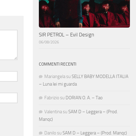
SIR PETROL – Evil Design
06/08/2026
COMMENTI RECENTI
Mariangela
su
SELLY BABY MODELLA ITALIA
– Luna lei mi guarda
Fabrizio
su
DORIAN O. A. – Tao
Valentina
su
SAM D – Leggera – (Prod.
Manqc)
Danilo
su
SAM D – Leggera – (Prod. Manqc)