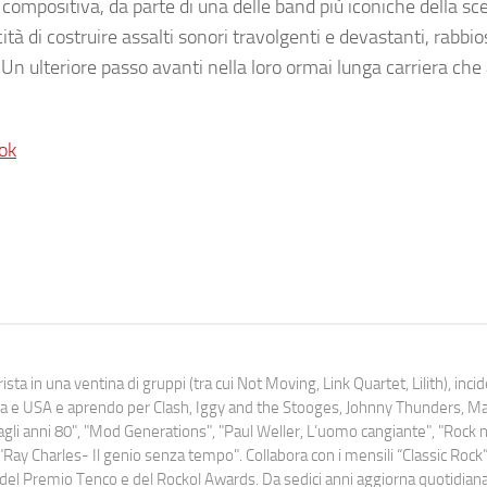
 compositiva, da parte di una delle band più iconiche della sc
tà di costruire assalti sonori travolgenti e devastanti, rabbiosi
. Un ulteriore passo avanti nella loro ormai lunga carriera ch
ok
ista in una ventina di gruppi (tra cui Not Moving, Link Quartet, Lilith), inc
uropa e USA e aprendo per Clash, Iggy and the Stooges, Johnny Thunders, 
o dagli anni 80", "Mod Generations", "Paul Weller, L’uomo cangiante", "Rock n
Ray Charles- Il genio senza tempo". Collabora con i mensili “Classic Rock”,
urati del Premio Tenco e del Rockol Awards. Da sedici anni aggiorna quotidia