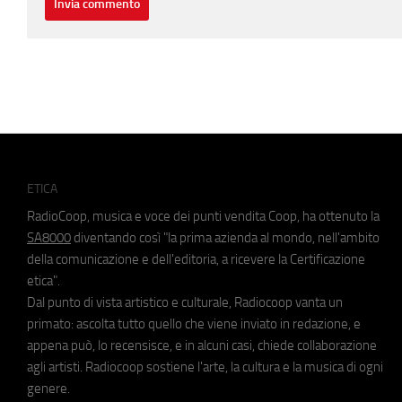
ETICA
RadioCoop, musica e voce dei punti vendita Coop, ha ottenuto la
SA8000
diventando così "la prima azienda al mondo, nell'ambito
della comunicazione e dell'editoria, a ricevere la Certificazione
etica".
Dal punto di vista artistico e culturale, Radiocoop vanta un
primato: ascolta tutto quello che viene inviato in redazione, e
appena può, lo recensisce, e in alcuni casi, chiede collaborazione
agli artisti. Radiocoop sostiene l'arte, la cultura e la musica di ogni
genere.