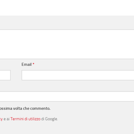
Email
*
prossima volta che commento.
cy
e ai
Termini di utilizzo
di Google.