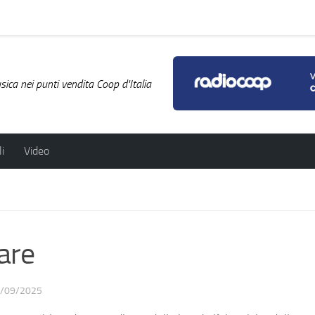
ica nei punti vendita Coop d'Italia
i
Video
are
/09/2025