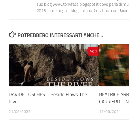
suo blog www.tonyface.blogspot.it dove parla di music
2016 come miglior blog italiano. Collabora con Radi
POTREBBERO INTERESSARTI ANCHE...
0
DAVIDE TOSCHES – Beside Flows The
BEATRICE ARR
River
CARRIERO – Ne
21/06/2022
11/06/2021