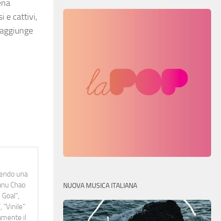
ena
 e cattivi,
e aggiunge
idendo una
Manu Chao
NUOVA MUSICA ITALIANA
 Goal",
 "Vinile"
namente il